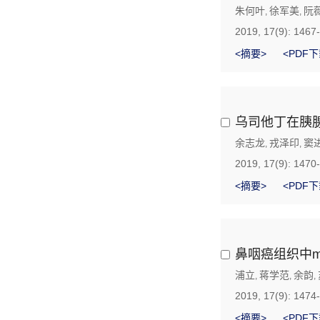
朱何叶
徐军美
阮
,
,
2019, 17(9): 1467
<摘要>
<PDF下
乌司他丁在胰
余志龙
戎泽印
窦
,
,
2019, 17(9): 1470
<摘要>
<PDF下
鼻咽癌组织中m
浦立
蒋学范
余韵
,
,
,
2019, 17(9): 1474
<摘要>
<PDF下