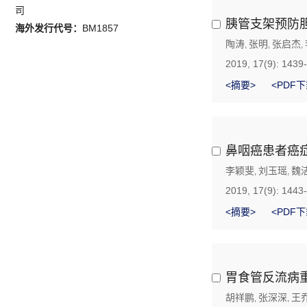
司
胰管支架预防
海外发行代号：
BM1857
陶涛
张明
张启杰
,
,
,
2019, 17(9): 1439
<摘要>
<PDF下
鼻咽癌患者癌
李颖斐
刘玉瑶
魏
,
,
2019, 17(9): 1443
<摘要>
<PDF下
胃食管反流病
胡祥鹏
张深深
王
,
,