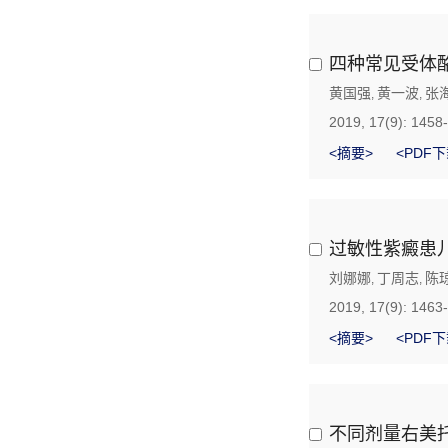
四种常见受体
黄国强
黄一波
张
,
,
2019, 17(9): 1458
<摘要>
<PDF下
过敏性紫癜患儿
刘娜娜
丁周志
陈
,
,
2019, 17(9): 1463
<摘要>
<PDF下
不同剂量右美