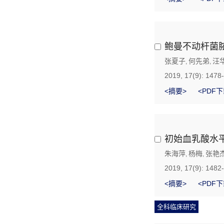
鲍曼不动杆菌脓
张夏子
何先弟
汪
,
,
2019, 17(9): 1478
<摘要>
<PDF下
初始血乳酸水
朱海萍
杨梅
张艳
,
,
2019, 17(9): 1482
<摘要>
<PDF下
全科临床研究