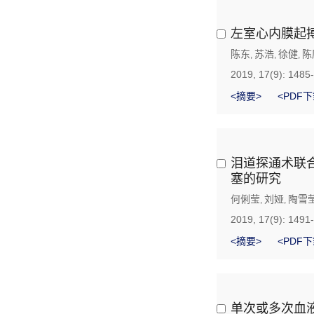
左室心内膜起
陈东
苏浩
徐健
陈
,
,
,
2019, 17(9): 1485
<摘要>
<PDF下
泪道探通术联
塞的研究
何俐莹
刘娅
陶雪
,
,
2019, 17(9): 1491
<摘要>
<PDF下
单次或多次血