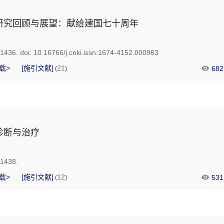
研究回顾与展望：献给建国七十周年
-1436.
doi:
10.16766/j.cnki.issn.1674-4152.000963
载>
[施引文献]
21
682
(
)
诊断与治疗
-1438.
载>
[施引文献]
12
531
(
)