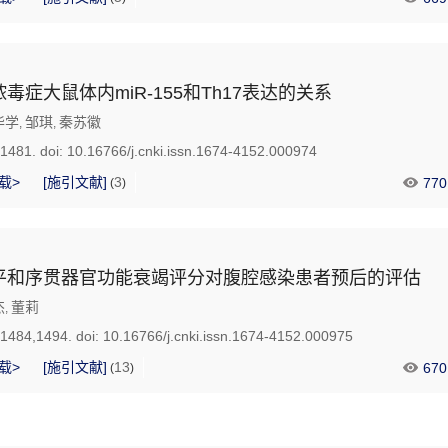
毒症大鼠体内miR-155和Th17表达的关系
华学
邹琪
秦苏徽
,
,
-1481.
doi:
10.16766/j.cnki.issn.1674-4152.000974
载>
[施引文献]
3
770
(
)
平和序贯器官功能衰竭评分对腹腔感染患者预后的评估
杰
董莉
,
-1484,1494.
doi:
10.16766/j.cnki.issn.1674-4152.000975
载>
[施引文献]
13
670
(
)