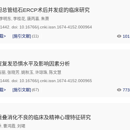
胆总管结石ERCP术后并发症的临床研究
李明东
李桂花
唐丙喜
朱萧
,
,
,
-1442.
doi:
10.16766/j.cnki.issn.1674-4152.000964
载>
[施引文献]
11
101
(
)
症复发恐惧水平及影响因素分析
洁丽
张晓芳
姚秋玉
许琼珠
陈文慧
,
,
,
,
-1446.
doi:
10.16766/j.cnki.issn.1674-4152.000965
载>
[施引文献]
67
773
(
)
重叠消化不良的临床及精神心理特征研究
乔
曹鸿霞
刘珺
,
,