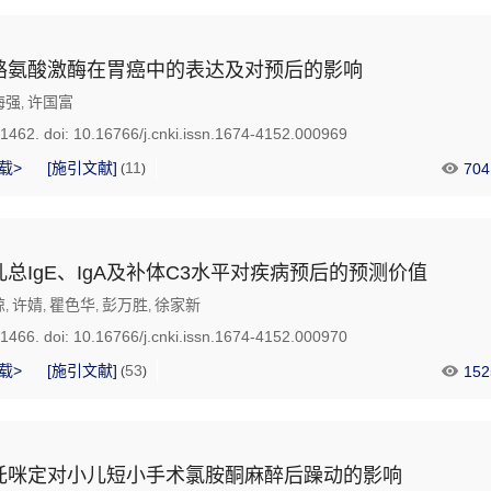
酪氨酸激酶在胃癌中的表达及对预后的影响
海强
许国富
,
-1462.
doi:
10.16766/j.cnki.issn.1674-4152.000969
载>
[施引文献]
11
704
(
)
总IgE、IgA及补体C3水平对疾病预后的预测价值
琼
许婧
瞿色华
彭万胜
徐家新
,
,
,
,
-1466.
doi:
10.16766/j.cnki.issn.1674-4152.000970
载>
[施引文献]
53
152
(
)
托咪定对小儿短小手术氯胺酮麻醉后躁动的影响