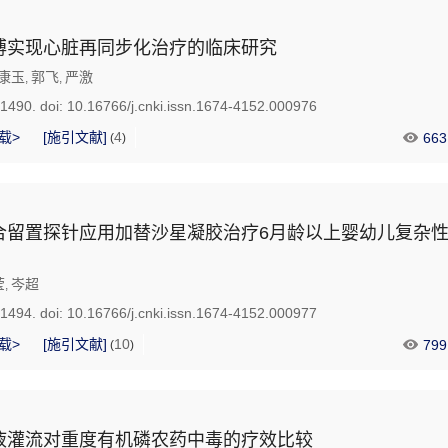
搏实现心脏再同步化治疗的临床研究
康玉
郭飞
严激
,
,
-1490.
doi:
10.16766/j.cnki.issn.1674-4152.000976
载>
[施引文献]
4
663
(
)
合留置探针应用加替沙星凝胶治疗6月龄以上婴幼儿复杂
莹
岑超
,
-1494.
doi:
10.16766/j.cnki.issn.1674-4152.000977
载>
[施引文献]
10
799
(
)
液灌流对重度有机磷农药中毒的疗效比较