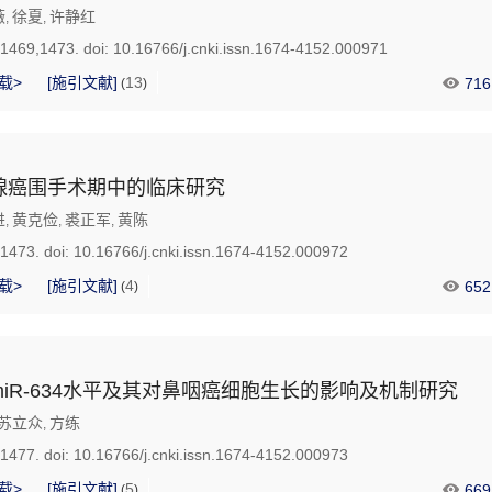
薇
徐夏
许静红
,
,
-1469,1473.
doi:
10.16766/j.cnki.issn.1674-4152.000971
载>
[施引文献]
13
716
(
)
腺癌围手术期中的临床研究
进
黄克俭
裘正军
黄陈
,
,
,
-1473.
doi:
10.16766/j.cnki.issn.1674-4152.000972
载>
[施引文献]
4
652
(
)
iR-634水平及其对鼻咽癌细胞生长的影响及机制研究
苏立众
方练
,
-1477.
doi:
10.16766/j.cnki.issn.1674-4152.000973
载>
[施引文献]
5
669
(
)