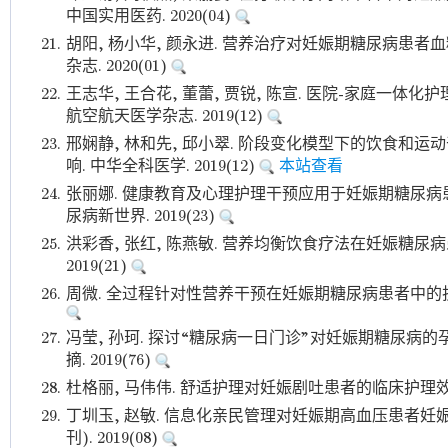
中国实用医药. 2020(04)
21.
胡阳, 杨小华, 颜永进. 营养治疗对妊娠期糖尿病患者
杂志. 2020(01)
22.
王志华, 王合花, 董蕾, 贾锐, 陈宣. 医院-家庭一
航空航天医学杂志. 2019(12)
23.
邢娴静, 林和先, 邱小翠. 阶段变化模型下的饮食和
响. 中华全科医学. 2019(12)
本站查看
24.
张丽娜. 健康教育及心理护理干预应用于妊娠期糖尿病
尿病新世界. 2019(23)
25.
洪彩香, 张红, 陈燕敏. 营养均衡饮食疗法在妊娠糖尿
2019(21)
26.
周微. 全过程针对性营养干预在妊娠期糖尿病患者中的护理效
27.
冯莹, 孙珂. 探讨“糖尿病一日门诊”对妊娠期糖尿病
摘. 2019(76)
28.
杜格丽, 马伟伟. 舒适护理对妊娠剧吐患者的临床护理效果.
29.
丁圳玉, 赵敏. 信息化亲民管理对妊娠期高血压患者妊
刊). 2019(08)