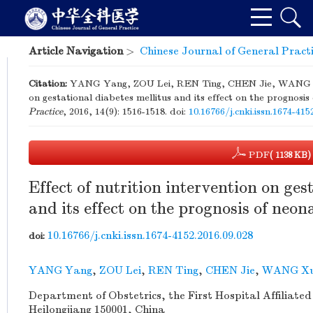
Article Navigation
>
Chinese Journal of General Pract
Citation:
YANG Yang, ZOU Lei, REN Ting, CHEN Jie, WANG Xun-
on gestational diabetes mellitus and its effect on the prognosis
Practice
, 2016, 14(9): 1516-1518.
doi:
10.16766/j.cnki.issn.1674-415
PDF
( 1138 KB)
Effect of nutrition intervention on ges
and its effect on the prognosis of neon
10.16766/j.cnki.issn.1674-4152.2016.09.028
doi:
YANG Yang
,
ZOU Lei
,
REN Ting
,
CHEN Jie
,
WANG Xu
Department of Obstetrics, the First Hospital Affiliated
Heilongjiang 150001, China