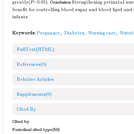
greatly(
P
<0.05).
Strengthening perinatal nurs
Conclusion
benefit for controlling blood sugar and blood lipid an
infants.
Keywords:
Pregnancy
,
Diabetes
,
Nursing care
,
Nutrit
FullText(HTML)
References
(0)
Relative Articles
Supplements
(0)
Cited By
Cited by
Periodical cited type(50)