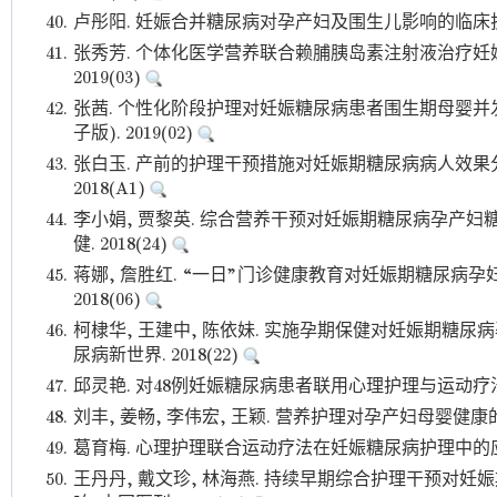
40.
卢彤阳. 妊娠合并糖尿病对孕产妇及围生儿影响的临床护理. 
41.
张秀芳. 个体化医学营养联合赖脯胰岛素注射液治疗妊娠
2019(03)
42.
张茜. 个性化阶段护理对妊娠糖尿病患者围生期母婴并
子版). 2019(02)
43.
张白玉. 产前的护理干预措施对妊娠期糖尿病病人效果分
2018(A1)
44.
李小娟, 贾黎英. 综合营养干预对妊娠期糖尿病孕产妇
健. 2018(24)
45.
蒋娜, 詹胜红. “一日”门诊健康教育对妊娠期糖尿病孕
2018(06)
46.
柯棣华, 王建中, 陈依妹. 实施孕期保健对妊娠期糖尿
尿病新世界. 2018(22)
47.
邱灵艳. 对48例妊娠糖尿病患者联用心理护理与运动疗法的效
48.
刘丰, 姜畅, 李伟宏, 王颖. 营养护理对孕产妇母婴健康的影
49.
葛育梅. 心理护理联合运动疗法在妊娠糖尿病护理中的应用探讨
50.
王丹丹, 戴文珍, 林海燕. 持续早期综合护理干预对