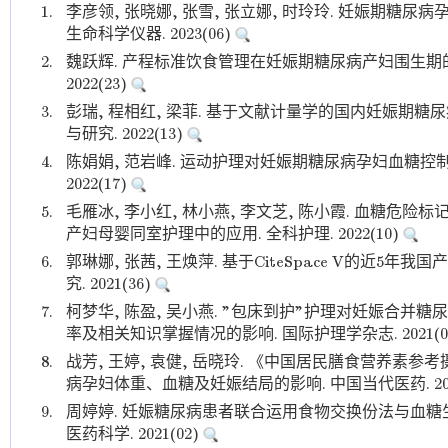
1.
李彦领, 张晓娜, 张雪, 张立娜, 时玲玲. 妊娠期糖
生命科学仪器. 2023(06)
2.
魏跃辉. 产程标准饮食管理在妊娠期糖尿病产妇围生期的
2022(23)
3.
彭瑞, 程相红, 梁菲. 基于文献计量学的国内妊娠期糖
与研究. 2022(13)
4.
陈娟娟, 范岩峰. 运动护理对妊娠期糖尿病孕妇血糖控制
2022(17)
5.
毛雁冰, 李小红, 林小燕, 李文芝, 陈小霞. 血糖
产妇母婴同室护理中的应用. 全科护理. 2022(10)
6.
郭琳娜, 张茜, 王焕萍. 基于CiteSpace V的近5
究. 2021(36)
7.
柯梦华, 陈盈, 吴小燕. "包床到护"护理对妊娠合
率及相关知识掌握情况的影响. 国际护理学杂志. 2021(0
8.
战芳, 王婷, 袁健, 岳晓玲. 《中国居民膳食营养素参
病孕妇体重、血糖及妊娠结局的影响. 中国当代医药. 202
9.
周婷婷. 妊娠糖尿病患者联合运用食物交换份法与血糖
医药科学. 2021(02)