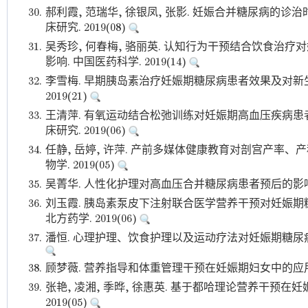
30.
郝利霞, 范瑞华, 徐银凤, 张影. 妊娠合并糖尿病的诊
床研究. 2019(08)
31.
吴秀珍, 何春梅, 骆丽英. 认知行为干预结合饮食治
影响. 中国医药科学. 2019(14)
32.
李雪梅. 早期胰岛素治疗妊娠期糖尿病患者效果及对新生
2019(21)
33.
王清萍. 有氧运动结合松弛训练对妊娠期高血压疾病患
床研究. 2019(06)
34.
任静, 岳婷, 许萍. 产前多媒体健康教育对剖宫产率、
物学. 2019(05)
35.
吴菁华. 人性化护理对高血压合并糖尿病患者预后的影响观察.
36.
刘玉霞. 胰岛素泵皮下注射联合医学营养干预对妊娠期
北方药学. 2019(06)
37.
潘恒. 心理护理、饮食护理以及运动疗法对妊娠期糖尿病患者
38.
顾梦薇. 营养指导和体重管理干预在妊娠期妇女中的应用效果.
39.
张艳, 凌湘, 季晔, 徐惠英. 基于都哈理论营养干预在
2019(05)