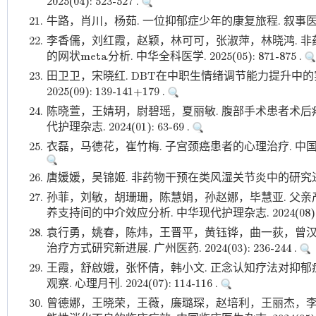
2025(04): 523-527 .
21.
牛路，肖川，杨茹. 一位抑郁症少年的康复旅程. 叙事医学. 2025
22.
李香儒，刘红霞，赵颖，林可可，张淑萍，林晓鸿. 
的网状meta分析. 中华全科医学. 2025(05): 871-875 .
23.
田卫卫，宋晓红. DBT在中职生情绪调节能力提升中的
2025(09): 139-141+179 .
24.
陈晓萱，王婧玥，尉碧瑶，夏丽敏. 腹部手术患者术后
代护理杂志. 2024(01): 63-69 .
25.
衣磊，马德花，崔竹梅. 子宫颈癌患者的心理治疗. 中国实用妇科与
26.
唐媛媛，吴锦姬. 非药物干预在类风湿关节炎中的研究进展. 全科护理
27.
孙菲，刘敏，胡珊珊，陈慧娟，孙赵娜，毕慧亚. 父
养支持间的中介效应分析. 中华现代护理杂志. 2024(08): 10
28.
袁行勇，姚春，陈炜，王晋平，黄钰铧，曲一荻，曾汉
治疗方式研究新进展. 广州医药. 2024(03): 236-244 .
29.
王霞，舒啟娥，张怀倩，韩小文. 正念认知疗法对抑
观察. 心理月刊. 2024(07): 114-116 .
30.
曾德娜，王晓荣，王薇，廉璐琛，赵培利，王丽杰，李