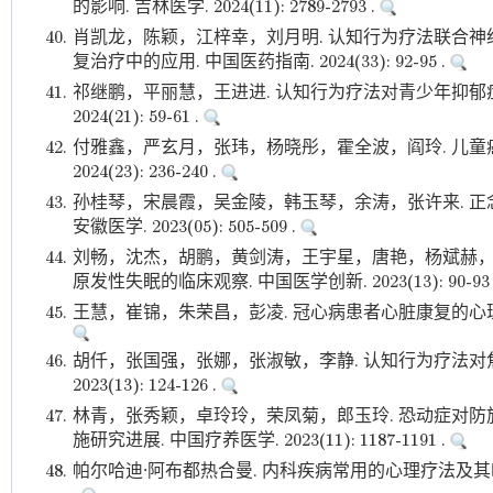
的影响. 吉林医学. 2024(11): 2789-2793 .
40.
肖凯龙，陈颖，江梓幸，刘月明. 认知行为疗法联合
复治疗中的应用. 中国医药指南. 2024(33): 92-95 .
41.
祁继鹏，平丽慧，王进进. 认知行为疗法对青少年抑郁症
2024(21): 59-61 .
42.
付雅鑫，严玄月，张玮，杨晓彤，霍全波，阎玲. 儿童癌
2024(23): 236-240 .
43.
孙桂琴，宋晨霞，吴金陵，韩玉琴，余涛，张许来. 正
安徽医学. 2023(05): 505-509 .
44.
刘畅，沈杰，胡鹏，黄剑涛，王宇星，唐艳，杨斌赫，
原发性失眠的临床观察. 中国医学创新. 2023(13): 90-93 
45.
王慧，崔锦，朱荣昌，彭凌. 冠心病患者心脏康复的心理干预进展. 
46.
胡仟，张国强，张娜，张淑敏，李静. 认知行为疗法对焦
2023(13): 124-126 .
47.
林青，张秀颖，卓玲玲，荣凤菊，郎玉玲. 恐动症对
施研究进展. 中国疗养医学. 2023(11): 1187-1191 .
48.
帕尔哈迪·阿布都热合曼. 内科疾病常用的心理疗法及其临床应用. 