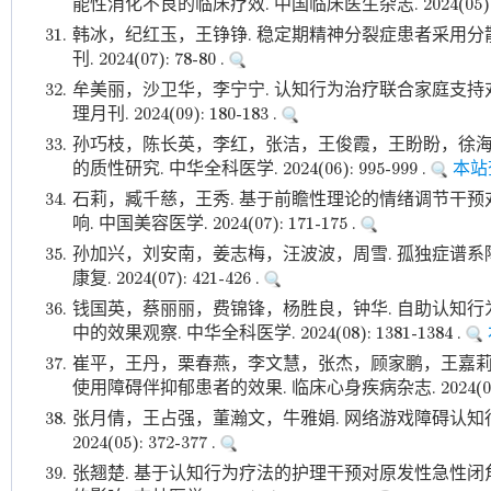
能性消化不良的临床疗效. 中国临床医生杂志. 2024(05): 52
31.
韩冰，纪红玉，王铮铮. 稳定期精神分裂症患者采用分
刊. 2024(07): 78-80 .
32.
牟美丽，沙卫华，李宁宁. 认知行为治疗联合家庭支持
理月刊. 2024(09): 180-183 .
33.
孙巧枝，陈长英，李红，张洁，王俊霞，王盼盼，徐海
的质性研究. 中华全科医学. 2024(06): 995-999 .
本站
34.
石莉，臧千慈，王秀. 基于前瞻性理论的情绪调节干
响. 中国美容医学. 2024(07): 171-175 .
35.
孙加兴，刘安南，姜志梅，汪波波，周雪. 孤独症谱系
康复. 2024(07): 421-426 .
36.
钱国英，蔡丽丽，费锦锋，杨胜良，钟华. 自助认知
中的效果观察. 中华全科医学. 2024(08): 1381-1384 .
37.
崔平，王丹，栗春燕，李文慧，张杰，顾家鹏，王嘉莉
使用障碍伴抑郁患者的效果. 临床心身疾病杂志. 2024(05): 
38.
张月倩，王占强，董瀚文，牛雅娟. 网络游戏障碍认知行
2024(05): 372-377 .
39.
张翘楚. 基于认知行为疗法的护理干预对原发性急性