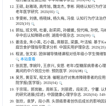
理的最佳证据总结. 中华疼痛学杂志. 2025(04)
12.
王硕, 赵雅琦, 高传旭, 魏龙杰, 李彬. 网络认知行
老年医学研究. 2025(05)
13.
李雯彬, 刘倩, 杨晓妹, 杨久梅, 冯俊. 认知行为疗法治
2025(10)
14.
郭灿, 班文明, 杜姜, 赵莉莉, 孙媛媛, 倪代梅, 孙悦
卒中后认知障碍45例. 湖南中医杂志. 2025(09)
15.
姜连金, 朱小英, 石小磊, 席靓芸, 梁露, 叶洁瑜. 
庭饮食护理指导需求分析. 中国实用护理杂志. 2025(25
16.
程波, 张文彩. 团体辅导情绪课程对低年级小学生情绪智力的
本站查看
17.
张凯慧, 李婉玲, 王彦兴, 安愿. 老年2型糖尿病患
离间的中介效应分析. 预防医学. 2025(08)
18.
吴芳, 黄亚军, 程文涛. 催眠治疗对焦虑障碍患者的应
院学报(医学版). 2025(04)
19.
于宗瑶，郭岚敏，周新玉，刘丽君，段彩灵，宁馨. 
的研究进展(综述). 中国健康心理学杂志. 2025(04): 549-5
20.
张欣，袁梦，段小燕. 头颈癌患者创伤后成长的影响因素