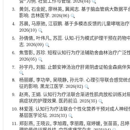
营”为例. 社会工作与管理. 2026(04)
3.
黄剑, 石金妮, 廖林英, 冀闻志. 基于脑血管病大数
影响. 吉林医学. 2026(06)
4.
苏晨, 马原驰, 江驭鹏. 基于多模态反馈的儿童哮喘治
2026(10)
5.
孙倩倩, 叶伟凡, 苏蕊. 认知-行为模式护理干预在药
志. 2026(09)
6.
焦雪影, 苏珍. 短程认知行为疗法辅助舍曲林治疗广泛性
2026(05)
7.
孙宇丹, 刘毅. 止颤安神汤治疗肝肾阴虚证帕金森病伴失眠的
8.
杨丽娜, 李功举, 吴晓静, 孙元华. 心理引导联合感
征的影响. 黑龙江医学. 2026(02)
9.
赵亮, 王娟. 认知行为疗法联合渐进性肌肉放松训练
病症状的护理效果. 医药前沿. 2025(35)
10.
林爱莲. 认知行为疗法联合个性化营养干预对成人神经
基层医学论坛. 2025(33)
11.
郑彭燕, 王晓云, 李旭霞, 李丽霞, 寇婷媛, 张苗苗, 