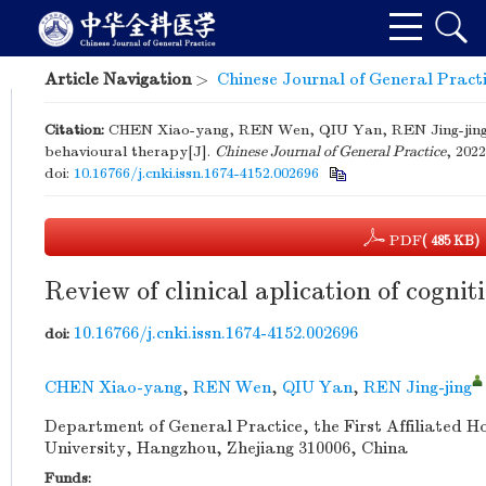
Article Navigation
>
Chinese Journal of General Pract
Citation:
CHEN Xiao-yang, REN Wen, QIU Yan, REN Jing-jing. Rev
behavioural therapy[J].
Chinese Journal of General Practice
, 2022
doi:
10.16766/j.cnki.issn.1674-4152.002696
PDF
( 485 KB)
Review of clinical aplication of cogni
10.16766/j.cnki.issn.1674-4152.002696
doi:
CHEN Xiao-yang
,
REN Wen
,
QIU Yan
,
REN Jing-jing
Department of General Practice, the First Affiliated Ho
University, Hangzhou, Zhejiang 310006, China
Funds: