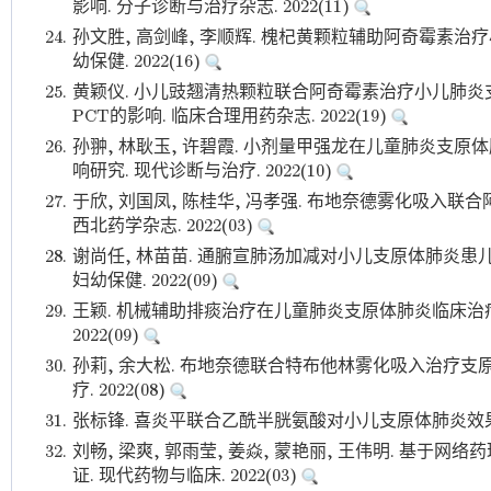
影响. 分子诊断与治疗杂志. 2022(11)
24.
孙文胜, 高剑峰, 李顺辉. 槐杞黄颗粒辅助阿奇霉素治
幼保健. 2022(16)
25.
黄颖仪. 小儿豉翘清热颗粒联合阿奇霉素治疗小儿肺炎
PCT的影响. 临床合理用药杂志. 2022(19)
26.
孙翀, 林耿玉, 许碧霞. 小剂量甲强龙在儿童肺炎支
响研究. 现代诊断与治疗. 2022(10)
27.
于欣, 刘国凤, 陈桂华, 冯孝强. 布地奈德雾化吸入
西北药学杂志. 2022(03)
28.
谢尚任, 林苗苗. 通腑宣肺汤加减对小儿支原体肺炎患
妇幼保健. 2022(09)
29.
王颖. 机械辅助排痰治疗在儿童肺炎支原体肺炎临床治疗
2022(09)
30.
孙莉, 余大松. 布地奈德联合特布他林雾化吸入治疗支
疗. 2022(08)
31.
张标锋. 喜炎平联合乙酰半胱氨酸对小儿支原体肺炎效果. 中
32.
刘畅, 梁爽, 郭雨莹, 姜焱, 蒙艳丽, 王伟明. 基
证. 现代药物与临床. 2022(03)