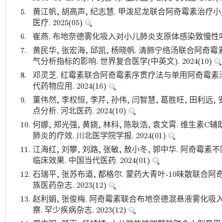
5.
黄江帆, 胡高声, 纪志慧. 甲泼尼龙联合阿奇霉素治疗
医疗. 2025(05)
6.
崔燕. 布地奈德雾化吸入对小儿肺炎支原体感染致慢性咳嗽的
7.
黄民华, 张宏海, 邱凯, 杨晓帆. 清肺宁络汤联合阿
气分析指标的影响. 世界复合医学(中英文). 2024(10)
8.
邓灵芝. 红霉素联合阿奇霉素序贯疗法与单用阿奇霉素
代药物应用. 2024(16)
9.
董伟然, 李权恒, 李芹, 孙伟, 闫智慧, 葛胜旺, 田利
点分析. 河北医药. 2024(10)
10.
何娜, 郑光强, 黄娆, 林科, 陈耿浩, 袁文霄. 维
肺炎的疗效. 川北医学院学报. 2024(01)
11.
江海红, 刘攀, 刘路, 张敏, 敖小冬, 郭中华. 阿
临床效果. 中国当代医药. 2024(01)
12.
石瑞平, 张苏布道, 都格尔. 蒙药大青叶-10味散联合
族医药杂志. 2023(12)
13.
赵利娟, 张俊梅. 阿奇霉素联合布地奈德混悬液雾化
察. 罕少疾病杂志. 2023(12)