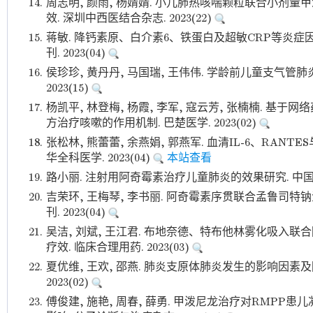
14.
周志明, 颜雨, 杨婧婧. 小儿肺热咳喘颗粒联合小剂
效. 深圳中西医结合杂志. 2023(22)
15.
蒋敏. 降钙素原、白介素6、铁蛋白及超敏CRP等炎症
刊. 2023(04)
16.
侯珍珍, 黄丹丹, 马国瑞, 王伟伟. 学龄前儿童支气管
2023(15)
17.
杨凯平, 林登梅, 杨霞, 李军, 寇云芳, 张楠楠. 
方治疗咳嗽的作用机制. 巴楚医学. 2023(02)
18.
张松林, 熊蕾蕾, 余燕娟, 郭燕军. 血清IL-6、RAN
华全科医学. 2023(04)
本站查看
19.
路小丽. 注射用阿奇霉素治疗儿童肺炎的效果研究. 中国社区医
20.
吉荣环, 王梅琴, 李书丽. 阿奇霉素序贯联合孟鲁司特
刊. 2023(04)
21.
吴洁, 刘斌, 王江君. 布地奈德、特布他林雾化吸入
疗效. 临床合理用药. 2023(03)
22.
夏优维, 王欢, 邵燕. 肺炎支原体肺炎发生的影响因素
2023(02)
23.
傅俊建, 施艳, 周春, 薛勇. 甲泼尼龙治疗对RMPP患儿