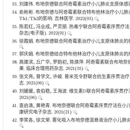
33.
刘建伟. 布地奈德联合阿奇霉素治疗小儿肺炎支原体感染的效果
34.
俞彬彬. 布地奈德与阿奇霉素联合特布他林治疗小儿
Th1/Th2的影响. 吉林医学. 2022(03)
35.
陈若红, 冯业成, 严灵丽. 热毒宁联合阿奇霉素序贯疗
杂志(电子版). 2022(01)
36.
徐霞娟. 布地奈德联合阿奇霉素治疗小儿支原体肺炎的临床疗
37.
郭庆娟. 布地奈德结合特布他林治疗小儿支原体肺炎的疗效观察
38.
高建滨, 丘广华, 罗韵初, 陈焕萍. 阿奇霉素联合布
果. 临床合理用药杂志. 2021(35)
39.
张文亮, 曾学文, 许峻. 普米克令舒联合抗生素序贯治
志. 2021(06)
40.
刘媛媛, 袁伯稳, 王海波. 维生素D联合阿奇霉素序贯
2021(06)
41.
查启清, 黄艳青. 布地奈德联合阿奇霉素序贯疗法在小
康研究电子杂志. 2021(21)
42.
李笑各, 徐文荣. 雾化吸入布地奈德混悬液治疗小儿肺炎的临