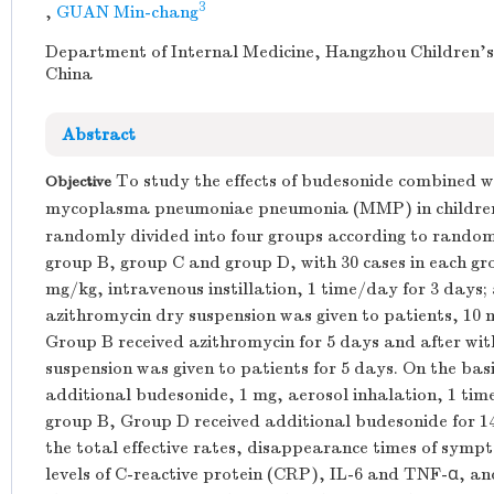
3
,
GUAN Min-chang
Department of Internal Medicine, Hangzhou Children's
China
Abstract
To study the effects of budesonide combined w
Objective
mycoplasma pneumoniae pneumonia (MMP) in childre
randomly divided into four groups according to rando
group B, group C and group D, with 30 cases in each gr
mg/kg, intravenous instillation, 1 time/day for 3 days;
azithromycin dry suspension was given to patients, 10 m
Group B received azithromycin for 5 days and after wi
suspension was given to patients for 5 days. On the bas
additional budesonide, 1 mg, aerosol inhalation, 1 time
group B, Group D received additional budesonide for 14
the total effective rates, disappearance times of symp
levels of C-reactive protein (CRP), IL-6 and TNF-α, and