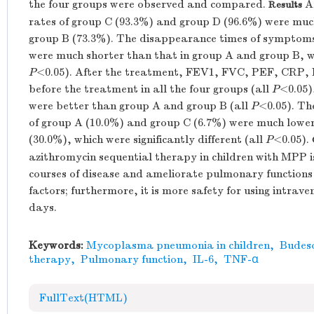
the four groups were observed and compared.
Af
Results
rates of group C (93.3%) and group D (96.6%) were muc
group B (73.3%). The disappearance times of symptoms
were much shorter than that in group A and group B, whi
P
<0.05). After the treatment, FEV1, FVC, PEF, CRP,
before the treatment in all the four groups (all
P
<0.05)
were better than group A and group B (all
P
<0.05). Th
of group A (10.0%) and group C (6.7%) were much lowe
(30.0%), which were significantly different (all
P
<0.05).
azithromycin sequential therapy in children with MPP is
courses of disease and ameliorate pulmonary functions
factors; furthermore, it is more safety for using intrave
days.
Keywords:
Mycoplasma pneumonia in children
,
Budes
therapy
,
Pulmonary function
,
IL-6
,
TNF-α
FullText(HTML)