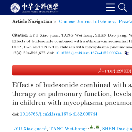
Article Navigation
>
Chinese Journal of General Pract
Citation:
LYU Xiao-juan, TANG Wei-hong, SHEN Dao-jiang, W
Effects of budesonide combined with azithromycin sequential t
CRP, IL-6 and TNF-α in children with mycoplasma pneumonia
17(4): 594-596,677.
doi:
10.16766/j.cnki.issn.1674-4152.000744
PDF
( 1237 KB)
Effects of budesonide combined with a
therapy on pulmonary function, level
in children with mycoplasma pneumo
10.16766/j.cnki.issn.1674-4152.000744
doi:
1
1
,
,
LYU Xiao-juan
,
TANG Wei-hong
,
SHEN Dao-ji