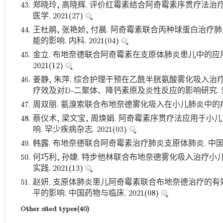
43.
郑晓玲, 高晓辉. 评价红霉素结合阿奇霉素序贯疗法治
医学. 2021(27)
44.
王杜鹃, 张艳娇, 付晨. 阿奇霉素联合丙种球蛋白治
能的影响. 内科. 2021(04)
45.
金立. 布地奈德联合阿奇霉素在支原体肺炎患儿中的应用
2021(12)
46.
姜静, 朱萍. 综合护理干预在乙酰半胱氨酸雾化吸入
疗效及对D-二聚体、降钙素原及炎性反应的影响研究. 贵州医
47.
周双丽. 氨溴索联合布地奈德雾化吸入在小儿肺炎中的疗效观
48.
蔡仪术, 梁文宝, 周焕娟. 阿奇霉素序贯疗法应用于
响. 罕少疾病杂志. 2021(03)
49.
韩露. 布地奈德联合阿奇霉素治疗肺炎支原体肺炎. 中国继续
50.
何巧利, 孙婕. 特步他林联合布地奈德雾化吸入治疗小
实践. 2021(13)
51.
赵妍. 支原体肺炎患儿阿奇霉素联合布地奈德治疗的有
平的影响. 中国药物与临床. 2021(08)
Other cited types(40)