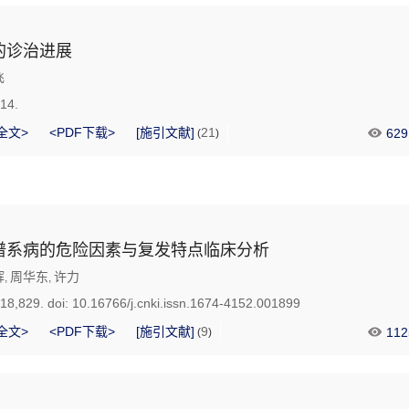
的诊治进展
飞
714.
全文>
<PDF下载>
[施引文献]
21
629
(
)
谱系病的危险因素与复发特点临床分析
辉
周华东
许力
,
,
718,829.
doi:
10.16766/j.cnki.issn.1674-4152.001899
全文>
<PDF下载>
[施引文献]
9
112
(
)