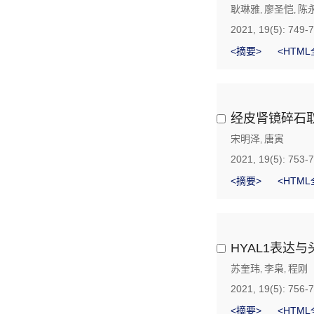
耿琳雅
廖圣恺
陈
,
,
2021, 19(5): 749-
<摘要>
<HTML
经皮肾镜碎石
宋明泽
唐寅
,
2021, 19(5): 753-
<摘要>
<HTML
HYAL1表达
苏奎玮
李枭
程刚
,
,
2021, 19(5): 756-
<摘要>
<HTML