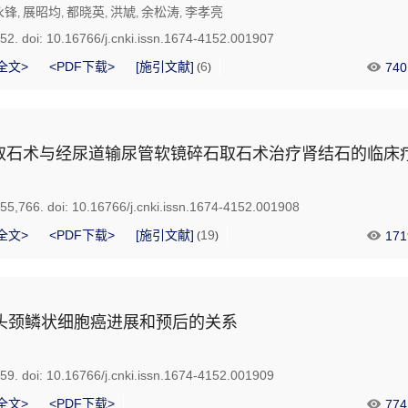
永锋
展昭均
都晓英
洪虓
余松涛
李孝亮
,
,
,
,
,
752.
doi:
10.16766/j.cnki.issn.1674-4152.001907
全文>
<PDF下载>
[施引文献]
6
740
(
)
取石术与经尿道输尿管软镜碎石取石术治疗肾结石的临床
755,766.
doi:
10.16766/j.cnki.issn.1674-4152.001908
全文>
<PDF下载>
[施引文献]
19
171
(
)
与头颈鳞状细胞癌进展和预后的关系
759.
doi:
10.16766/j.cnki.issn.1674-4152.001909
全文>
<PDF下载>
774