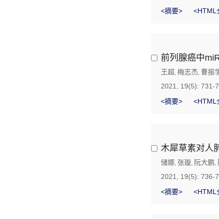
<摘要>
<HTML
前列腺癌中miR
王超
梅志杰
曹振
,
,
2021, 19(5): 731-
<摘要>
<HTML
木犀草素对人肺
储娜
张璇
阮大鹏
,
,
,
2021, 19(5): 736-
<摘要>
<HTML