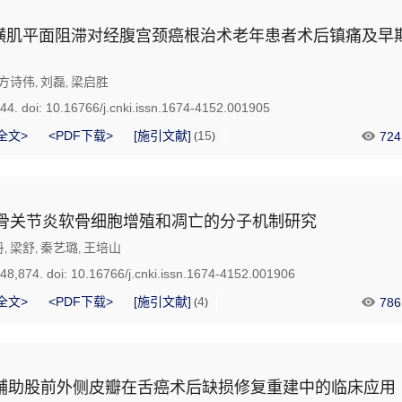
横肌平面阻滞对经腹宫颈癌根治术老年患者术后镇痛及早
方诗伟
刘磊
梁启胜
,
,
744.
doi:
10.16766/j.cnki.issn.1674-4152.001905
全文>
<PDF下载>
[施引文献]
15
724
(
)
-5p对骨关节炎软骨细胞增殖和凋亡的分子机制研究
丹
梁舒
秦艺璐
王培山
,
,
,
748,874.
doi:
10.16766/j.cnki.issn.1674-4152.001906
全文>
<PDF下载>
[施引文献]
4
786
(
)
U辅助股前外侧皮瓣在舌癌术后缺损修复重建中的临床应用