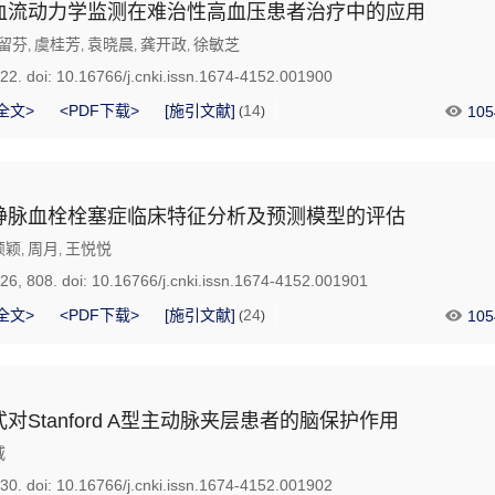
血流动力学监测在难治性高血压患者治疗中的应用
留芬
虞桂芳
袁晓晨
龚开政
徐敏芝
,
,
,
,
722.
doi:
10.16766/j.cnki.issn.1674-4152.001900
全文>
<PDF下载>
[施引文献]
14
105
(
)
静脉血栓栓塞症临床特征分析及预测模型的评估
颖颖
周月
王悦悦
,
,
726, 808.
doi:
10.16766/j.cnki.issn.1674-4152.001901
全文>
<PDF下载>
[施引文献]
24
105
(
)
对Stanford A型主动脉夹层患者的脑保护作用
威
730.
doi:
10.16766/j.cnki.issn.1674-4152.001902