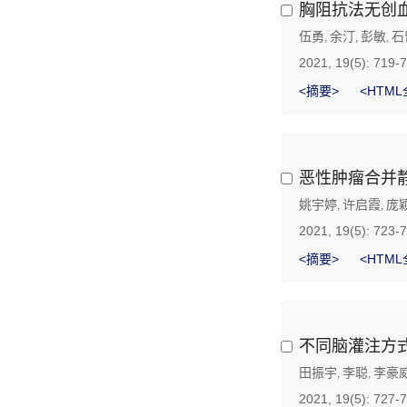
胸阻抗法无创
伍勇
余汀
彭敏
石
,
,
,
2021, 19(5): 719-
<摘要>
<HTML
恶性肿瘤合并
姚宇婷
许启霞
庞
,
,
2021, 19(5): 723-
<摘要>
<HTML
不同脑灌注方式
田振宇
李聪
李豪
,
,
2021, 19(5): 727-