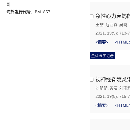
司
海外发行代号：
BM1857
急性心力衰竭
王喆
范西真
吴晓
,
,
2021, 19(5): 713-
<摘要>
<HTML
全科医学论著
视神经脊髓炎
刘楚楚
黄洁
刘雨
,
,
2021, 19(5): 715-
<摘要>
<HTML