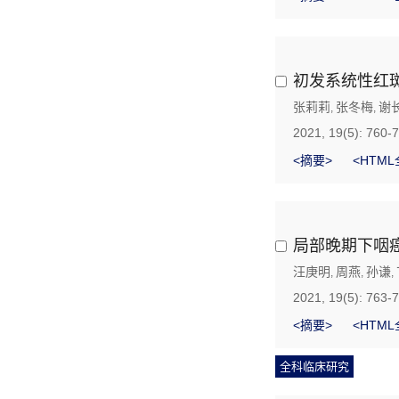
初发系统性红
张莉莉
张冬梅
谢
,
,
2021, 19(5): 760-
<摘要>
<HTML
局部晚期下咽癌
汪庚明
周燕
孙谦
,
,
,
2021, 19(5): 763-
<摘要>
<HTML
全科临床研究