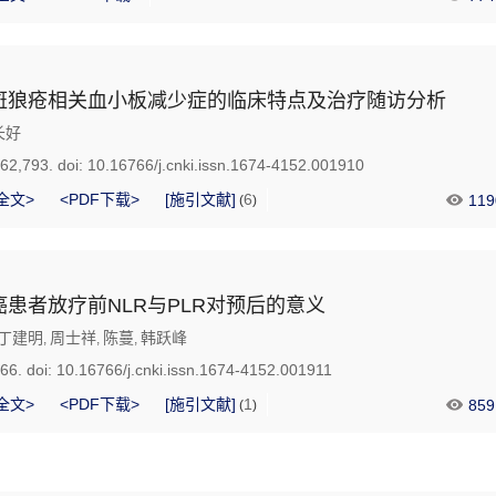
斑狼疮相关血小板减少症的临床特点及治疗随访分析
长好
762,793.
doi:
10.16766/j.cnki.issn.1674-4152.001910
全文>
<PDF下载>
[施引文献]
6
119
(
)
患者放疗前NLR与PLR对预后的意义
丁建明
周士祥
陈蔓
韩跃峰
,
,
,
766.
doi:
10.16766/j.cnki.issn.1674-4152.001911
全文>
<PDF下载>
[施引文献]
1
859
(
)