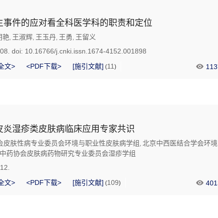
生事件的应对看全科医学科的职责和定位
明艳
王淑辉
王玉丹
王勇
王留义
,
,
,
,
708.
doi:
10.16766/j.cnki.issn.1674-4152.001898
全文>
<PDF下载>
[施引文献]
11
113
(
)
皮炎湿疹类皮肤病临床应用专家共识
会皮肤性病专业委员会环境与职业性皮肤病学组
北京中西医结合学会环境
,
中药协会皮肤病药物研究专业委员会湿疹学组
712.
全文>
<PDF下载>
[施引文献]
109
401
(
)