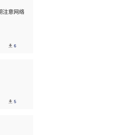
期注意网络
6
5