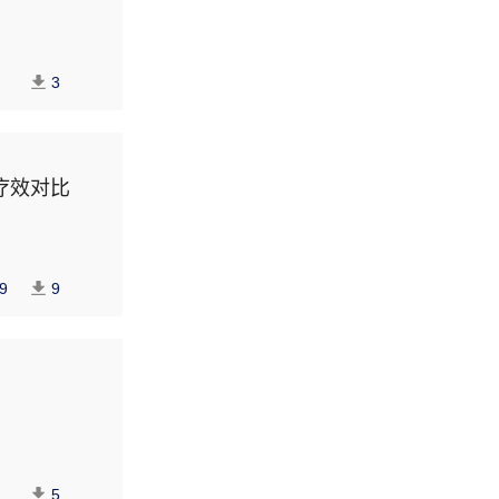
3
疗效对比
9
9
5