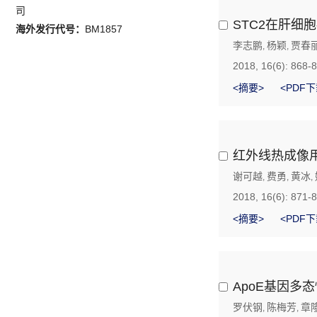
司
STC2在肝细
海外发行代号：
BM1857
李志鹏
杨颖
贾春
,
,
2018, 16(6): 868-
<摘要>
<PDF下
红外线热成像
谢可越
费勇
黄冰
,
,
,
2018, 16(6): 871-
<摘要>
<PDF下
ApoE基因多
罗伏钢
陈梅芳
章
,
,