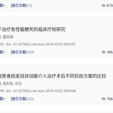
载>
[施引文献]
7
673
(
)
子治疗急性脑梗死的临床疗效研究
知
童民锋
,
905.
doi:
10.16766/j.cnki.issn.1674-4152.000247
载>
[施引文献]
12
785
(
)
病患者经皮冠状动脉介入治疗术后不同抗栓方案的比较
雄
周利民
刘玉
,
,
909.
doi:
10.16766/j.cnki.issn.1674-4152.000248
载>
[施引文献]
12
756
(
)