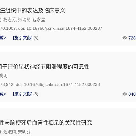
胞癌组织中的表达及临床意义
丽
杨志芳
张瑞丽
包永星
,
,
,
870,1007.
doi:
10.16766/j.cnki.issn.1674-4152.000237
载>
[施引文献]
5
728
(
)
用于评价星状神经节阻滞程度的可靠性
姚明
873,942.
doi:
10.16766/j.cnki.issn.1674-4152.000238
载>
[施引文献]
8
840
(
)
态性与脑梗死后血管性痴呆的关联性研究
隆
迟淑梅
宋明芬
,
,