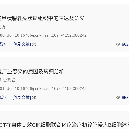
L在甲状腺乳头状癌组织中的表达及意义
文方
888.
doi:
10.16766/j.cnki.issn.1674-4152.000242
载>
[施引文献]
2
662
(
)
现严重感染的原因及转归分析
涧
史秀岩
,
891.
doi:
10.16766/j.cnki.issn.1674-4152.000243
载>
[施引文献]
4
855
(
)
PET-CT在自体高效CIK细胞联合化疗治疗初诊弥漫大B细胞