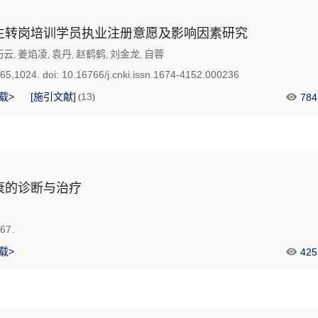
生转岗培训学员执业注册意愿及影响因素研究
巧云
姜焰凌
袁丹
赵鹤鹤
刘金龙
自蓉
,
,
,
,
,
865,1024.
doi:
10.16766/j.cnki.issn.1674-4152.000236
载>
[施引文献]
13
784
(
)
衰的诊断与治疗
867.
载>
425