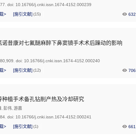
877.
doi:
10.16766/j.cnki.issn.1674-4152.000239
载>
[施引文献]
15
632
(
)
氯诺昔康对七氟醚麻醉下鼻窦镜手术术后躁动的影响
880,909.
doi:
10.16766/j.cnki.issn.1674-4152.000240
载>
[施引文献]
12
706
(
)
导种植手术备孔钻削产热及冷却研究
峰
彭伟
游嘉
,
,
884.
doi:
10.16766/j.cnki.issn.1674-4152.000241
载>
[施引文献]
1
661
(
)