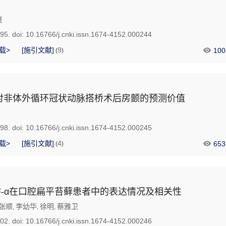
贤
895.
doi:
10.16766/j.cnki.issn.1674-4152.000244
载>
[施引文献]
9
100
(
)
对非体外循环冠状动脉搭桥术后房颤的预测价值
898.
doi:
10.16766/j.cnki.issn.1674-4152.000245
载>
[施引文献]
4
653
(
)
与TNF-α在口腔扁平苔藓患者中的表达情况及相关性
张顺
李幼华
徐明
蔡雅卫
,
,
,
902.
doi:
10.16766/j.cnki.issn.1674-4152.000246