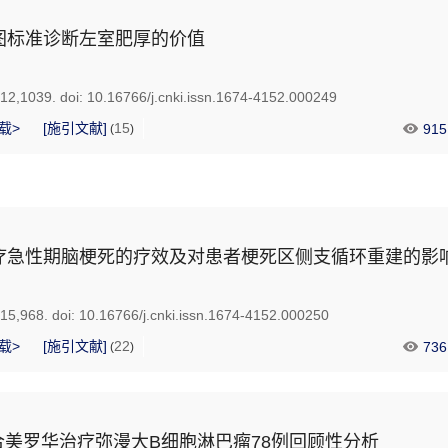
图标准诊断左室肥厚的价值
912,1039.
doi:
10.16766/j.cnki.issn.1674-4152.000249
载>
[施引文献]
15
915
(
)
疗急性期脑梗死的疗效及对患者梗死区侧支循环重建的影
915,968.
doi:
10.16766/j.cnki.issn.1674-4152.000250
载>
[施引文献]
22
736
(
)
合美罗华治疗弥漫大B细胞淋巴瘤78例回顾性分析