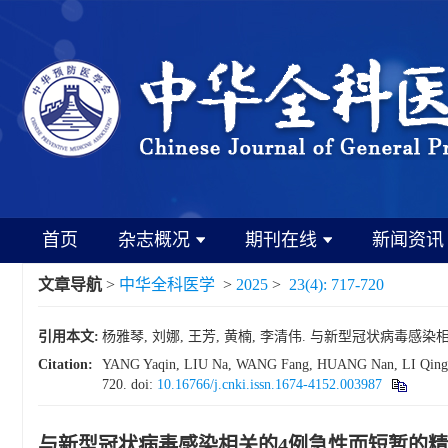
首页
杂志概况
期刊在线
新闻资讯
文章导航
>
中华全科医学
>
2025
>
23(4): 717-720
引用本文:
杨雅琴, 刘娜, 王芳, 黄楠, 李清伟. 与新型冠状病毒感染相关的
Citation:
YANG Yaqin, LIU Na, WANG Fang, HUANG Nan, LI Qingwei. F
720.
doi:
10.16766/j.cnki.issn.1674-4152.003987
与新型冠状病毒感染相关的4例急性而短暂的