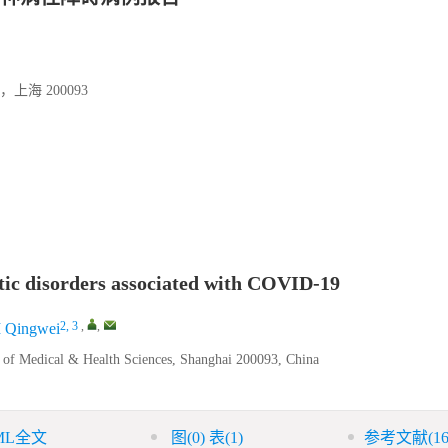
 200093
otic disorders associated with COVID-19
2, 3
,
,
I Qingwei
y of Medical & Health Sciences, Shanghai 200093, China
ML全文
图
(0)
表
(1)
参考文献
(16