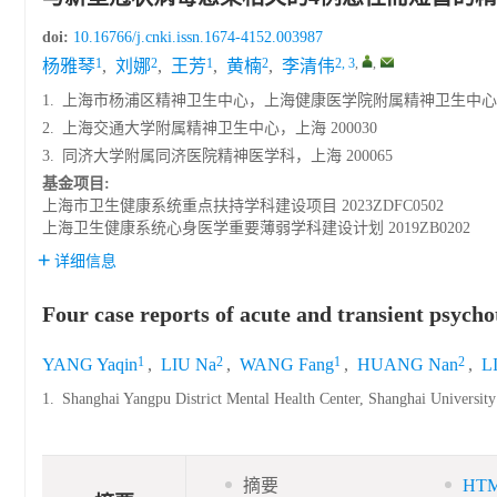
doi:
10.16766/j.cnki.issn.1674-4152.003987
1
2
1
2
2, 3
,
,
杨雅琴
,
刘娜
,
王芳
,
黄楠
,
李清伟
1.
上海市杨浦区精神卫生中心，上海健康医学院附属精神卫生中心，上海
2.
上海交通大学附属精神卫生中心，上海 200030
3.
同济大学附属同济医院精神医学科，上海 200065
基金项目:
上海市卫生健康系统重点扶持学科建设项目
2023ZDFC0502
上海卫生健康系统心身医学重要薄弱学科建设计划
2019ZB0202
详细信息
Four case reports of acute and transient psych
1
2
1
2
YANG Yaqin
,
LIU Na
,
WANG Fang
,
HUANG Nan
,
L
1.
Shanghai Yangpu District Mental Health Center, Shanghai Universit
摘要
HT