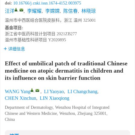
doi:
10.16766/j.cnki.issn.1674-4152.003975
,
汪洋
,
李耀耀
,
李嫦嫦
,
陈信春
,
林晓琼
温州市中西医结合医院皮肤科，浙江 温州 325001
基金项目:
浙江省中医药科技计划项目
2021ZB277
温州市基础性科研项目
Y2020895
详细信息
Effect of umbilical patch of traditional Chinese
medicine on atopic dermatitis in children and
its influence on skin barrier function
,
WANG Yang
,
LI Yaoyao
,
LI Changchang
,
CHEN Xinchun
,
LIN Xiaoqiong
Department of Dermatology, Wenzhou Hospital of Integrated
Chinese and Western Medicine, Wenzhou, Zhejiang 325001,
China