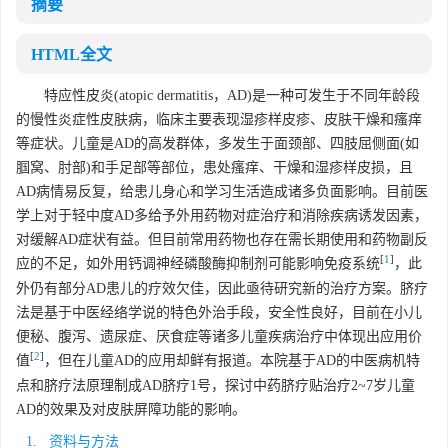
摘要
HTML全文
特应性皮炎(atopic dermatitis，AD)是一种可发生于不同年龄段
的慢性炎症性皮肤病，临床主要表现湿疹样皮疹、皮肤干燥和瘙痒
等症状。儿童是AD的高发群体，多发生于面颈部、四肢屈侧面(如
腘窝、肘部)和手足部等部位，患处瘙痒、干燥和湿疹样皮损，且
AD病情易反复，给患儿身心和学习生活造成诸多负面影响。目前医
学上对于轻中度AD多给予外用药物对症治疗和消除疾病诱发因素，
对缓解AD症状有益。但目前常用药物也存在需长期使用和药物副反
[
1
]
应的不足，如外用钙调神经磷酸酶抑制剂可能影响免疫系统
，此
外仍有部分AD患儿的疗效欠佳，因此亟待研究新的治疗方案。脐疗
法是基于中医经络学说的特色外治手段，安全性良好，目前在小儿
便秘、腹泻、遗尿症、厌食症等诸多儿童疾病治疗中体现出应用价
[
2
]
值
，但在儿童AD的应用却鲜有报道。本院基于AD的中医病机特
点和脐疗法原理制成AD脐疗1号，探讨中药脐疗贴治疗2~7岁儿童
AD的效果及对皮肤屏障功能的影响。
1. 资料与方法