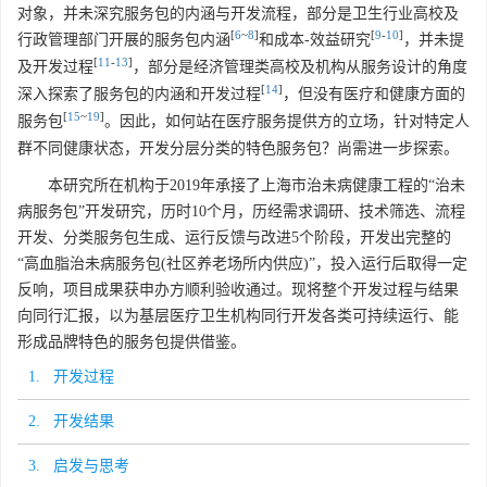
对象，并未深究服务包的内涵与开发流程，部分是卫生行业高校及
[
6
~
8
]
[
9
-
10
]
行政管理部门开展的服务包内涵
和成本-效益研究
，并未提
[
11
-
13
]
及开发过程
，部分是经济管理类高校及机构从服务设计的角度
[
14
]
深入探索了服务包的内涵和开发过程
，但没有医疗和健康方面的
[
15
~
19
]
服务包
。因此，如何站在医疗服务提供方的立场，针对特定人
群不同健康状态，开发分层分类的特色服务包？尚需进一步探索。
本研究所在机构于2019年承接了上海市治未病健康工程的“治未
病服务包”开发研究，历时10个月，历经需求调研、技术筛选、流程
开发、分类服务包生成、运行反馈与改进5个阶段，开发出完整的
“高血脂治未病服务包(社区养老场所内供应)”，投入运行后取得一定
反响，项目成果获申办方顺利验收通过。现将整个开发过程与结果
向同行汇报，以为基层医疗卫生机构同行开发各类可持续运行、能
形成品牌特色的服务包提供借鉴。
1. 开发过程
2. 开发结果
3. 启发与思考