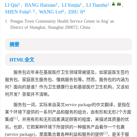
1
2
1
1
,
,
LI Qin
,
JIANG Haixian
,
LI Yunjia
,
LI Tianshu
,
1, 3
4
4
SHEN Fulai
,
WANG Lei
,
ZHU Ji
1.
Pengpu Town Community Health Service Center in Jing' an
District of Shanghai, Shanghai 200072, China
摘要
HTML全文
服务包近年来在基层医疗卫生领域常被提及，如家庭医生签约
服务包、家庭医生服务包、慢病服务包等。然而，服务包的内涵为
何？面向的是谁？作为卫生健康行业和基层医疗卫生机构，又该如
何开发？答案并不清晰。
服务包一词，实际来自英文service package的中文翻译，是指在
某个环境下提供的一系列产品和服务的组合，由有形和无形2个方面
[
1
]
集成
，并用有形和无形因素满足顾客的程度，来描述其质量的优
劣。也即，它把某种环境下所提供的一种服务产品看作一个包裹
[
2
]
(service package)，里面集合着各种利益和服务的提供
，是关于服