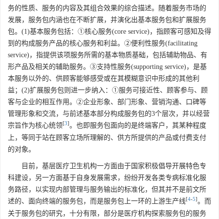
务的性质、服务的内容及其组合效果的综合描述。随着服务市场的
发展，服务包内涵也在不断扩展，并演化出基本服务包和扩展服务
包。(1)基本服务包括：①核心服务(core service)，指顾客可感知及得
到的构成服务产品的核心服务和利益。②便利性服务(facilitating
service)，指提供该项服务所需的基本物质基础，包括辅助物品、有
形产品及相关的辅助服务。③支持性服务(supporting service)，是基
本服务以外的、供顾客能够感受或在其模糊意识中形成的其他利
益；(2)扩展服务包则进一步纳入：①服务可接近性、顾客参与、顾
客与企业的相互作用。②企业形象、部门形象、营销沟通、口碑等
管理形象和交流，与前述基本部分构成服务包的3个层次，并以经营
[
3
]
宗旨作为核心统领
。也即服务包面向的是终端客户，其某种程度
上，等同于站在顾客立场所理解的、供方所提供的产品或付费支付
的对象。
目前，基层医疗卫生机构一方面由于国家积极倡导开展特色专
科建设，另一方面基于自身发展需求，纷纷开发各类专病标准化服
务路径，以实现内部管理与服务输出的标准化，但其并不是前文所
[
4
-
5
]
述的、面向终端的服务包，而是服务包上一环的上游生产线
。而
关于服务包的研究，十分有限，部分是医疗机构探索服务包的服务