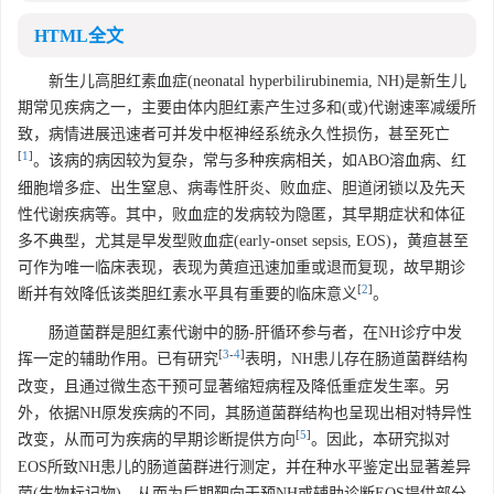
HTML全文
新生儿高胆红素血症(neonatal hyperbilirubinemia, NH)是新生儿
期常见疾病之一，主要由体内胆红素产生过多和(或)代谢速率减缓所
致，病情进展迅速者可并发中枢神经系统永久性损伤，甚至死亡
[
1
]
。该病的病因较为复杂，常与多种疾病相关，如ABO溶血病、红
细胞增多症、出生窒息、病毒性肝炎、败血症、胆道闭锁以及先天
性代谢疾病等。其中，败血症的发病较为隐匿，其早期症状和体征
多不典型，尤其是早发型败血症(early-onset sepsis, EOS)，黄疸甚至
可作为唯一临床表现，表现为黄疸迅速加重或退而复现，故早期诊
[
2
]
断并有效降低该类胆红素水平具有重要的临床意义
。
肠道菌群是胆红素代谢中的肠-肝循环参与者，在NH诊疗中发
[
3
-
4
]
挥一定的辅助作用。已有研究
表明，NH患儿存在肠道菌群结构
改变，且通过微生态干预可显著缩短病程及降低重症发生率。另
外，依据NH原发疾病的不同，其肠道菌群结构也呈现出相对特异性
[
5
]
改变，从而可为疾病的早期诊断提供方向
。因此，本研究拟对
EOS所致NH患儿的肠道菌群进行测定，并在种水平鉴定出显著差异
菌(生物标记物)，从而为后期靶向干预NH或辅助诊断EOS提供部分