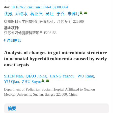
doi:
10.16766/j.cnki.issn.1674-4152.003964
,
沈男
,
乔继冰
,
蒋亚洲
,
吴让
,
于乔
,
朱苏月
徐州医科大学附属宿迁医院儿科，江苏 宿迁 223800
基金项目:
江苏省妇幼健康科研项目
F202153
详细信息
Analysis of changes in gut microbiota structure
in neonatal hyperbilirubinemia caused by early-
onset sepsis
SHEN Nan
,
QIAO Jibing
,
JIANG Yazhou
,
WU Rang
,
,
YU Qiao
,
ZHU Suyue
Department of Pediatrics, Suqian Hospital Affiliated to Xuzhou
Medical University, Suqian, Jiangsu 223800, China
摘要