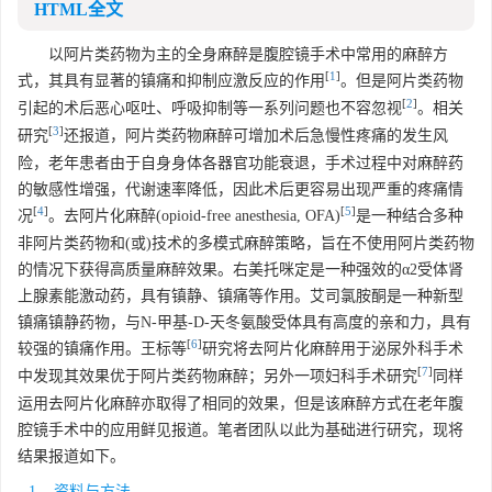
HTML全文
以阿片类药物为主的全身麻醉是腹腔镜手术中常用的麻醉方
[
1
]
式，其具有显著的镇痛和抑制应激反应的作用
。但是阿片类药物
[
2
]
引起的术后恶心呕吐、呼吸抑制等一系列问题也不容忽视
。相关
[
3
]
研究
还报道，阿片类药物麻醉可增加术后急慢性疼痛的发生风
险，老年患者由于自身身体各器官功能衰退，手术过程中对麻醉药
的敏感性增强，代谢速率降低，因此术后更容易出现严重的疼痛情
[
4
]
[
5
]
况
。去阿片化麻醉(opioid-free anesthesia, OFA)
是一种结合多种
非阿片类药物和(或)技术的多模式麻醉策略，旨在不使用阿片类药物
的情况下获得高质量麻醉效果。右美托咪定是一种强效的α2受体肾
上腺素能激动药，具有镇静、镇痛等作用。艾司氯胺酮是一种新型
镇痛镇静药物，与N-甲基-D-天冬氨酸受体具有高度的亲和力，具有
[
6
]
较强的镇痛作用。王标等
研究将去阿片化麻醉用于泌尿外科手术
[
7
]
中发现其效果优于阿片类药物麻醉；另外一项妇科手术研究
同样
运用去阿片化麻醉亦取得了相同的效果，但是该麻醉方式在老年腹
腔镜手术中的应用鲜见报道。笔者团队以此为基础进行研究，现将
结果报道如下。
1. 资料与方法