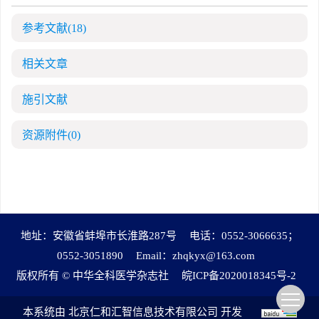
参考文献
(18)
相关文章
施引文献
资源附件
(0)
地址：安徽省蚌埠市长淮路287号
电话：0552-3066635；
0552-3051890
Email：
zhqkyx@163.com
版权所有 © 中华全科医学杂志社
皖ICP备2020018345号-2
本系统由
北京仁和汇智信息技术有限公司
开发