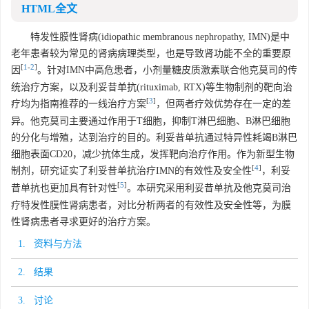
HTML全文
特发性膜性肾病(idiopathic membranous nephropathy, IMN)是中
老年患者较为常见的肾病病理类型，也是导致肾功能不全的重要原
[
1
-
2
]
因
。针对IMN中高危患者，小剂量糖皮质激素联合他克莫司的传
统治疗方案，以及利妥昔单抗(rituximab, RTX)等生物制剂的靶向治
[
3
]
疗均为指南推荐的一线治疗方案
，但两者疗效优势存在一定的差
异。他克莫司主要通过作用于T细胞，抑制T淋巴细胞、B淋巴细胞
的分化与增殖，达到治疗的目的。利妥昔单抗通过特异性耗竭B淋巴
细胞表面CD20，减少抗体生成，发挥靶向治疗作用。作为新型生物
[
4
]
制剂，研究证实了利妥昔单抗治疗IMN的有效性及安全性
，利妥
[
5
]
昔单抗也更加具有针对性
。本研究采用利妥昔单抗及他克莫司治
疗特发性膜性肾病患者，对比分析两者的有效性及安全性等，为膜
性肾病患者寻求更好的治疗方案。
1. 资料与方法
2. 结果
3. 讨论