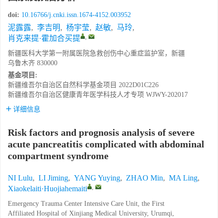
doi:
10.16766/j.cnki.issn.1674-4152.003952
泥露露
,
李吉明
,
杨宇莹
,
赵敏
,
马玲
,
,
肖克来提·霍加合买提
新疆医科大学第一附属医院急救创伤中心重症监护室，新疆
乌鲁木齐 830000
基金项目:
新疆维吾尔自治区自然科学基金项目
2022D01C226
新疆维吾尔自治区健康青年医学科技人才专项
WJWY-202017
详细信息
Risk factors and prognosis analysis of severe
acute pancreatitis complicated with abdominal
compartment syndrome
NI Lulu
,
LI Jiming
,
YANG Yuying
,
ZHAO Min
,
MA Ling
,
,
Xiaokelaiti·Huojiahemaiti
Emergency Trauma Center Intensive Care Unit, the First
Affiliated Hospital of Xinjiang Medical University, Urumqi,