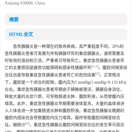
Xinjiang 830000, China
摘要
HTML全文
急性胰腺炎是一种潜在的致命疾病，其严重程度不同，20%的
急性胰腺炎患者可发展为伴有胰腺坏死的重症胰腺炎，通常需要及
时有效的清创和引流，严重者可导致死亡。重症急性胰腺炎患者死
[
1
-
2
]
亡的主要原因是器官功能障碍和感染性胰腺坏死
。腹腔间隔室综
[
3
]
合征也是导致重症急性胰腺炎患者死亡的危险因素
。正常情况
下，腹腔是一个闭合的腔隙，腹内压为5 mmHg(1 mmHg=0.133 kPa)
左右。重症急性胰腺炎患者早期由于胰酶被激活，胰腺自身消化，
释放大量的炎症介质，可导致肠道水肿、腹腔积液，从而使腹内压
增高。此外，重症急性胰腺炎早期需要液体复苏，大量的晶体液进
入人体会进一步加重肠道水肿和腹腔积液。重症急性胰腺炎晚期的
腹腔内感染也会导致腹腔内压力增高，最终导致腹腔间隔室综合
[
4
]
征。据统计
，重症急性胰腺炎腹腔间隔室综合征的发生率可高达