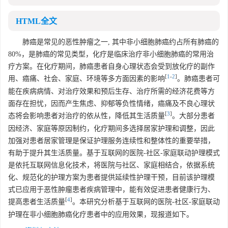
HTML全文
肺癌是常见的恶性肿瘤之一, 其中非小细胞肺癌约占所有肺癌的
80%，是肺癌的常见类型，化疗是临床治疗非小细胞肺癌的常用治
疗方案。在化疗期间，肺癌患者自身心理状态会受到放化疗的副作
[
1
-
2
]
用、癌痛、社会、家庭、环境等多方面因素的影响
。肺癌患者可
能在疾病病情、对治疗效果和预后生存、治疗所需的经济花费等方
面存在担忧，因而产生焦虑、抑郁等负性情绪，癌痛及不良心理状
[
3
]
态将会影响患者对治疗的依从性，降低其生活质量
。大部分患者
因经济、家庭等原因制约，化疗期间多选择居家护理和调整，因此
加强对患者居家管理是保证护理服务连续性和整体性的重要举措，
有助于提升其生活质量。基于互联网的医院-社区-家庭联动护理模式
是依托互联网信息化技术，将医院与社区、家庭相结合，依据系统
化、规范化的护理方案为患者提供延续性护理干预，目前该护理模
式已应用于恶性肿瘤患者疾病管理中，能有效促进患者健康行为、
[
4
]
提高患者生活质量
。本研究分析基于互联网的医院-社区-家庭联动
护理在非小细胞肺癌化疗患者中的应用效果，现报道如下。