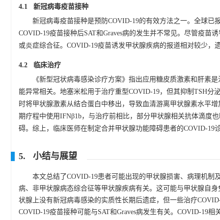
4.1 新冠病毒疫苗接种
新冠病毒疫苗接种是预防COVID-19的有效方法之一。全球
COVID-19疫苗接种后SAT和Graves病的发生并不常见。尽
或炎症综合征。COVID-19疫苗诱发甲状腺疾病的报道相对较少
4.2 临床治疗
《新型冠状病毒感染诊疗方案》指出应用糖皮质激素和肝素是
能异常相关。地塞米松用于治疗重型COVID-19，但其抑制TSH分
时将甲状腺激素从结合蛋白中移出，导致血清游离甲状腺素水平增加。在CO
期疗程中使用IFNβ1b，与治疗前相比，部分甲状腺相关抗体滴度
碍。综上，临床医师在制定合并甲状腺功能障碍患者的COVID-1
5. 小结与展望
本文总结了COVID-19患者可能出现的甲状腺损害、病理机制及
病、非甲状腺病态综合征等甲状腺疾病有关。这可能与甲状腺自身免疫
状腺上没有新冠病毒感染的实质性长期后遗症，但一些治疗COVI
COVID-19疫苗接种可能与SAT和Graves病发生有关。COV