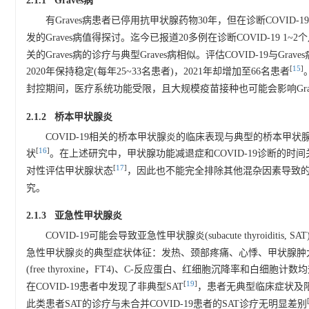
2.1.1 Graves病
有Graves病患者已停用抗甲状腺药物30年，但在诊断COVID-1
发的Graves病值得探讨。迄今已报道20多例在诊断COVID-19 1~
关的Graves病的诊疗与典型Graves病相似。评估COVID-19与G
[
15
]
2020年保持稳定(每年25~33名患者)，2021年却增加至66名患者
封控期间，医疗系统功能受限，且大规模疫苗接种也可能会影响Gra
2.1.2 桥本甲状腺炎
COVID-19相关的桥本甲状腺炎的临床表现与典型的桥本
[
16
]
状
。在上述研究中，甲状腺功能减退症和COVID-19诊断的时间关
[
17
]
对性评估甲状腺状态
，因此也不能完全排除其他混杂因素导致的甲
究。
2.1.3 亚急性甲状腺炎
COVID-19可能会导致亚急性甲状腺炎(subacute thyroiditis,
急性甲状腺炎的典型症状体征：发热、颈部疼痛、心悸、甲状腺肿大、触痛。血清
(free thyroxine，FT4)、C-反应蛋白、红细胞沉降率和
[
19
]
在COVID-19患者中发现了非典型SAT
，患者无典型临床症状及
此类患者SAT的诊疗与未合并COVID-19患者的SAT诊疗无明显差别