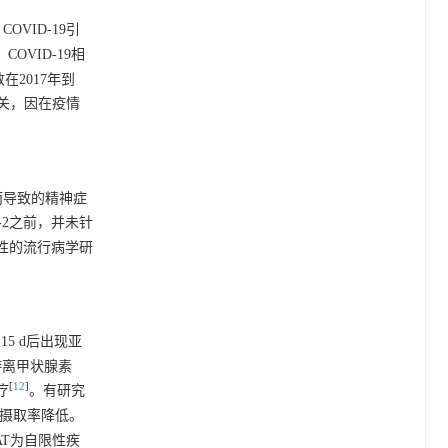
OVID-19引
。COVID-19相
在2017年到
迟有关，因在疫情
而导致的精神症
-2之前，并未针
关性的流行病学研
5 d后出现亚
清游离甲状腺素
[
12
]
疗
。有研究
摄取率降低。
AT为自限性疾