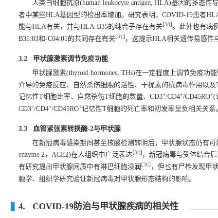
人类白细胞抗原(human leukocyte antigen, HL
者中某些HLA基因型的检出率增加。研究表明，COVID-19患者HL
[
30
]
能与HLA有关，并与HLA-B35的纯合子存在有关
。此外也有病例
[
31
]
B35:03和-C04:01的共同存在有关
，这提示HLA相关遗传易感性与
3.2 甲状腺激素调节免疫功能
甲状腺激素(thyroid hormones, THs)在一定程度上调节免疫功能
介导的免疫反应、自然杀伤细胞的活性、干扰素的抗病毒作用以及T、
+
+
+
记忆性T细胞比率、自然杀伤T细胞的数量、CD3
/CD4
/CD45RO
+
+
+
CD3
/CD4
/CD45RO
记忆性T细胞的死亡率和初发率呈负相关关系
3.3 血管紧张素转换酶-2与甲状腺
在新冠病毒感染期间甚至核酸检测转阴后，甲状腺状态仍有可能出现异常。
[
34
]
enzyme 2，ACE2)在人组织中广泛表达
，新冠病毒与受体结合后
[
36
]
有研究提出甲状腺间质中有淋巴细胞浸润
，但也有尸检发现甲
胞学、组织学研究验证新冠病毒对甲状腺形态结构的影响。
4. COVID-19防治与甲状腺疾病的相关性