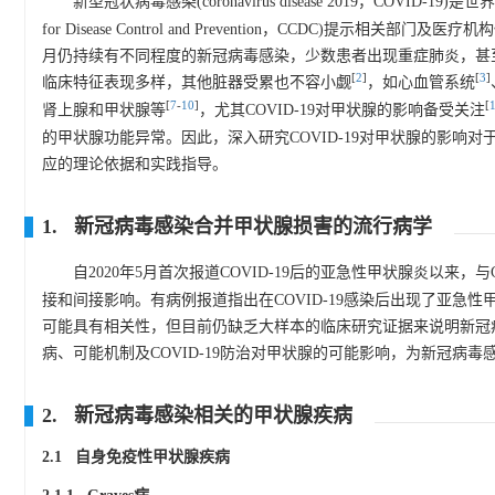
新型冠状病毒感染(coronavirus disease 2019，COVI
for Disease Control and Prevention，CCDC
月仍持续有不同程度的新冠病毒感染，少数患者出现重症肺炎，甚
[
2
]
[
3
]
临床特征表现多样，其他脏器受累也不容小觑
，如心血管系统
[
7
-
10
]
[
肾上腺和甲状腺等
，尤其COVID-19对甲状腺的影响备受关注
的甲状腺功能异常。因此，深入研究COVID-19对甲状腺的影响对
应的理论依据和实践指导。
1. 新冠病毒感染合并甲状腺损害的流行病学
自2020年5月首次报道COVID-19后的亚急性甲状腺炎以来，
接和间接影响。有病例报道指出在COVID-19感染后出现了亚急性
可能具有相关性，但目前仍缺乏大样本的临床研究证据来说明新冠
病、可能机制及COVID-19防治对甲状腺的可能影响，为新冠病
2. 新冠病毒感染相关的甲状腺疾病
2.1 自身免疫性甲状腺疾病