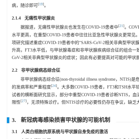
[
19
]
病，随诊即可
。
2.1.4 无痛性甲状腺炎
[
21
]
据报道，无痛性甲状腺炎也发生在COVID-19患者中
。COV
水平更高，在重型COVID-19患者中往往比亚急性甲状腺炎更常见
项研究描述重症COVID-19患者中的“SARS-CoV-2相关非典型甲状腺炎”，这
升高，FT3水平低，与甲状腺毒症和非甲状腺疾病综合征的组合一致，称
CoV-2相关非典型甲状腺炎的症状；因此有必要提高对可能的甲
2.2 非甲状腺病态综合征
非甲状腺病态综合征(non-thyroidal illness syndrome
[
24
]
的发病率和严重程度
。大多数COVID-19患者，FT3和TSH水平
试者的横断面研究显示，部分中重型COVID-19患者诊断NTIS，血
[
27
]
限性
，无须特殊诊疗。但NTIS诊疗的必要性仍存在争议，缺
3. 新冠病毒感染损害甲状腺的可能机制
3.1 人类白细胞抗原系统与甲状腺自身免疫的激活