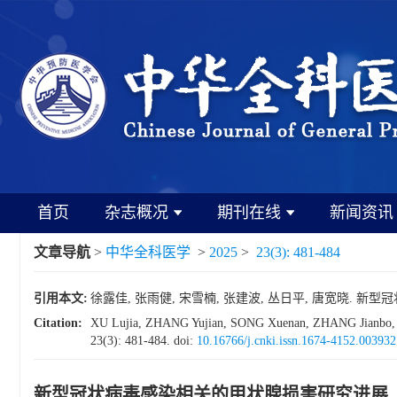
首页
杂志概况
期刊在线
新闻资讯
文章导航
>
中华全科医学
>
2025
>
23(3): 481-484
引用本文:
徐露佳, 张雨健, 宋雪楠, 张建波, 丛日平, 唐宽晓. 新型冠状病
Citation:
XU Lujia, ZHANG Yujian, SONG Xuenan, ZHANG Jianbo, CON
23(3): 481-484.
doi:
10.16766/j.cnki.issn.1674-4152.003932
新型冠状病毒感染相关的甲状腺损害研究进展