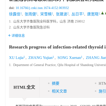
doi:
10.16766/j.cnki.issn.1674-4152.003932
1
1
1
2
1
1
,
,
徐露佳
,
张雨健
,
宋雪楠
,
张建波
,
丛日平
,
唐宽晓
1.
山东大学齐鲁医院全科医学科，山东 济南 250012
2.
山东大学齐鲁医院急诊科
详细信息
Research progress of infection-related thyroid
1
1
1
XU Lujia
,
ZHANG Yujian
,
SONG Xuenan
,
ZHANG Jia
1.
Department of General Practice, Qilu Hospital of Shandong Univers
摘要
HT
HTML全文
相关文章
施