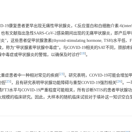
ID-19康复患者更早出现无痛性甲状腺炎，C反应蛋白和白细胞介素-6(interleuki
。也有文献指出急性SARS-CoV-2感染期间出现的无痛甲状腺炎，即产后
些患者促甲状腺激素(thyroid-stimulating hormone, TSH)水平低
为“甲状腺素甲状腺中毒症”。与COVID-19相关的SAT不同，颈部疼痛
[
19
]
状腺中毒症或甲状腺炎的警惕，以确保及时诊疗
。
[
23
]
，NTIS)是危重症患者中一种相对常见的疾病
。研究表明，COVID-19可能会增
[
25
]
[
26
]
较低
，且有研究表明甲状腺功能障碍与重型COVID-19强烈相关
。一
清FT3水平与COVID-19严重程度可能相关，所有诊断NTIS的患者甲状
乏大规模的临床研究。因此，大样本的随机临床试验对于填补这一知识空白