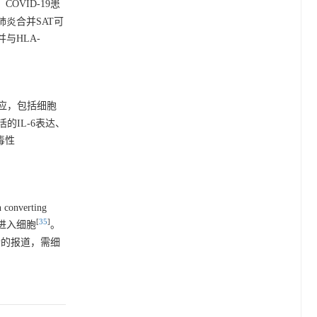
。COVID-19患
肺炎合并SAT可
与HLA-
反应，包括细胞
IL-6表达、
毒性
erting
[
35
]
进入细胞
。
检的报道，需细