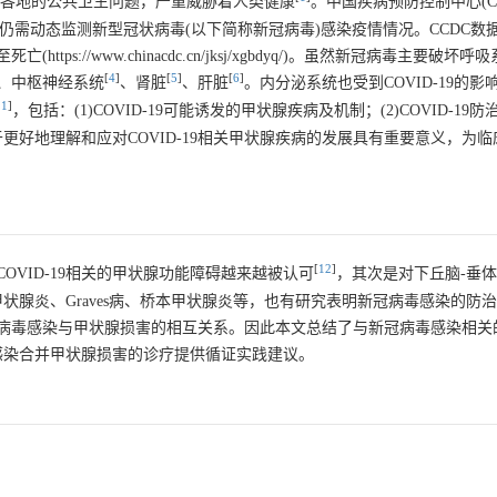
D-19)是世界各地的公共卫生问题，严重威胁着人类健康
。中国疾病预防控制中心(Chine
)提示相关部门及医疗机构仍需动态监测新型冠状病毒(以下简称新冠病毒)感染疫情情况。CCD
至死亡(
https://www.chinacdc.cn/jksj/xgbdyq/
)。虽然新冠病毒主要破坏呼吸
[
4
]
[
5
]
[
6
]
、中枢神经系统
、肾脏
、肝脏
。内分泌系统也受到COVID-19的
11
]
，包括：(1)COVID-19可能诱发的甲状腺疾病及机制；(2)COVID-19
于更好地理解和应对COVID-19相关甲状腺疾病的发展具有重要意义，为
[
12
]
与COVID-19相关的甲状腺功能障碍越来越被认可
，其次是对下丘脑-垂体
甲状腺炎、Graves病、桥本甲状腺炎等，也有研究表明新冠病毒感染的防
病毒感染与甲状腺损害的相互关系。因此本文总结了与新冠病毒感染相关
毒感染合并甲状腺损害的诊疗提供循证实践建议。