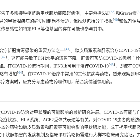
[
38
]
[
3
已报告了多宗接种疫苗后甲状腺功能障碍病例，主要包括SAT
和Graves病
[
40
]
管疫苗诱导的甲状腺疾病的确切机制尚不清楚，但推测包括分子模拟
和佐剂诱导
，遗传易感性如特定HLA等位基因的存在可能也参与其中。
[
41
]
治疗新冠病毒感染的重要方法之一
。糖皮质激素和肝素治疗COVID-1
[
42
]
泌
，这可能导致了TSH水平的短暂下降。肝素可预防COVID-19患者血
[
43
]
VID-19流行期间，IFNβ1b可用于治疗COVID-19
，即使在COV
[
44
]
也略有增加
。在COVID-19治疗中常用的其他抗病毒药物，暂未观察到
9诊疗方案时，应充分考虑药物药理作用，结合病情谨慎用药。
COVID-19防治对甲状腺的可能影响的最新研究进展。COVID-19可能
状态、HLA系统、ACE2受体共表达等有关。对COVID-19患者的随
D-19的药物如糖皮质激素和肝素等可能会影响甲状腺功能，或干扰甲状腺
ID-19相关甲状腺损害的发病机制及临床诊疗策略仍需进行大样本临床研究验证