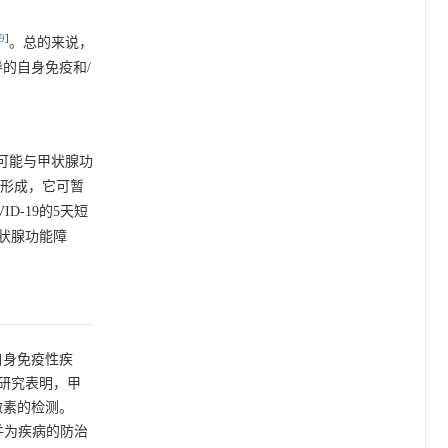
9
]
。总的来说，
的自身免疫和/
9可能与甲状腺功
栓形成，它可暂
ID-19的5天短
甲状腺功能障
与自身免疫性疾
访研究表明，甲
激素的检测。
，并为疾病的防治