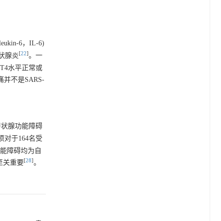
n-6，IL-6)
[
22
]
甲状腺炎
。一
、FT4水平正常或
并不是SARS-
加甲状腺功能障碍
项对于164名受
腺功能障碍均为自
[
28
]
至关重要
。