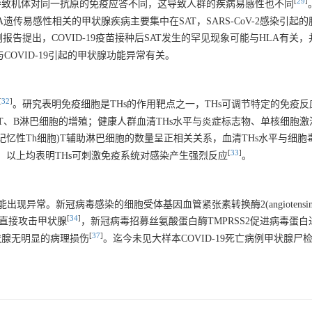
[
29
]
A)基因的多态性导致机体对同一抗原的免疫应答不同，这导致人群的疾病易感性也不同
A遗传易感性相关的甲状腺疾病主要集中在SAT，SARS-CoV-2感染引起的
报告提出，COVID-19疫苗接种后SAT发生的罕见现象可能与HLA有关，并
COVID-19引起的甲状腺功能异常有关。
[
32
]
。研究表明免疫细胞是THs的作用靶点之一，THs可调节特定的免疫
B淋巴细胞的增殖；健康人群血清THs水平与炎症标志物、单核细胞激活的
(记忆性Th细胞)T辅助淋巴细胞的数量呈正相关关系，血清THs水平与细胞
[
33
]
。以上均表明THs可刺激免疫系统对感染产生强烈反应
。
新冠病毒感染的细胞受体基因血管紧张素转换酶2(angiotensin conv
[
34
]
直接攻击甲状腺
，新冠病毒招募丝氨酸蛋白酶TMPRSS2促进病毒蛋白
[
37
]
状腺无明显的病理损伤
。迄今未见大样本COVID-19死亡病例甲状腺尸