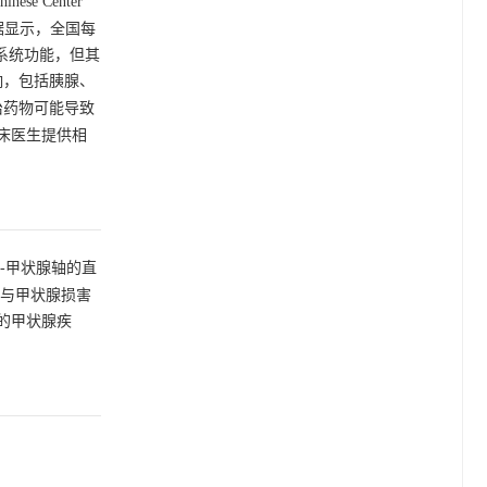
se Center
C数据显示，全国每
系统功能，但其
影响，包括胰腺、
防治药物可能导致
临床医生提供相
-甲状腺轴的直
治与甲状腺损害
的甲状腺疾