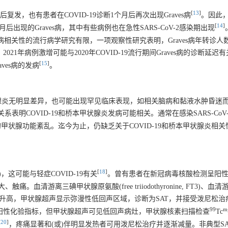
[
13
]
9后复发，也有患者在COVID-19诊断1个月后再次出现Graves病
。因此，C
[
14
]
2个月后出现的Graves病，其中有些病例也在急性SARS-CoV-2感染期出现
raves病相关性的流行病学研究有限，一项观察性研究表明，Graves病年转诊人数
。2021年病例激增可能与2020年COVID-19流行期间Graves病的诊断延
[
15
]
ves病的发病
。
甲状腺炎无明显差异，也可能出现罕见临床表现，如相关脑病和黏液水肿昏迷
系表明COVID-19和桥本甲状腺炎发病可能相关。通常在感染SARS-CoV
状腺功能紊乱。迄今为止，仍缺乏关于COVID-19和桥本甲状腺炎相
[
18
]
 SAT)，这可能与轻症COVID-19有关
。曾有患者在新冠病毒核酸检测呈阳性1
游离三碘甲状腺原氨酸(free triiodothyronine, FT3)、血
白细胞计数均升高，甲状腺超声显示弥漫性低回声区域，诊断为SAT，并接受泼尼松治
99
m
阳性化验指标，但甲状腺超声可见低回声病灶，甲状腺核素扫描检查
Tc
[
20
]
，疼痛显著和(或)伴明显发热者可用泼尼松治疗并逐渐减量。非典型S