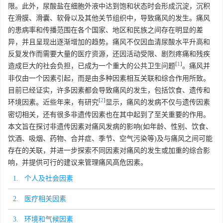
限。此外，尿酸盐在细胞外液中达到饱和状态时会形成沉淀，沉积
在滑膜、滑囊、软骨以及其他关节组织中，导致痛风的发生。痛风
的患病率和传播范围在各个国家、地区和民族之间存在明显的差
异，并且呈现出逐渐增加的趋势。痛风不仅因血清尿酸水平升高和
反复发作而需要大量的医疗资源，还因活动受限、剧烈疼痛和残疾
[
1
]
造成巨大的社会负担，已成为一个重大的公共卫生问题
。痛风并
非仅由一个因素引起，而是由多种因素相互关联和综合作用所致。
目前已经证实，许多因素都会导致痛风的发生，包括饮食、遗传和
[
2
]
环境因素。近些年来，有研究
显示，痛风的发病不仅与遗传因素
密切相关，还有很多非遗传因素也在其中起到了至关重要的作用。
本文旨在探讨非遗传因素对痛风发病的影响(如年龄、性别、饮食、
饮酒、吸烟、药物、合并症、季节、空气污染等)及与痛风之间可能
存在的关联，并进一步探索不同因素对痛风的发生或加重的综合影
响，并提供可行的建议来管理痛风高危因素。
1. 个人及社会因素
2. 医疗相关因素
3. 环境和气候因素