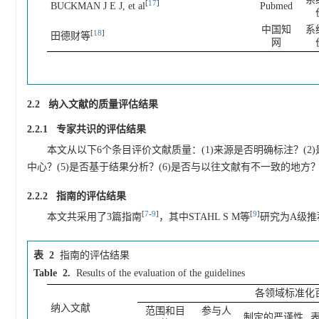
[
17
]
BUCKMAN J E J, et al
Pubmed
中国知
系
[
18
]
田德财等
网
2.2 纳入文献的质量评估结果
2.2.1 专家共识的评估结果
本文从以下6个条目评价文献质量：(1)来源是否明确标注？(2
中心？(5)是否基于结果分析？(6)是否与以往文献有不一致的地方
2.2.2 指南的评估结果
[
7
-
9
]
[
9
]
本文共采用了3篇指南
，其中STAHL S M等
研究为A级推
表 2
指南的评估结果
Table 2.
Results of the evaluation of the guidelines
各领域标准化百
纳入文献
范围和目
参与人
制定的严谨性