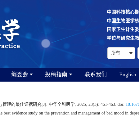
中国科技核心
中国生物医学
国家卫生计生
学位与研究生
编委会
投稿指南
联系我们
English
佳证据研究[J]. 中华全科医学, 2025, 23(3): 461-463.
doi:
10.1676
st evidence study on the prevention and management of bad mood in depres