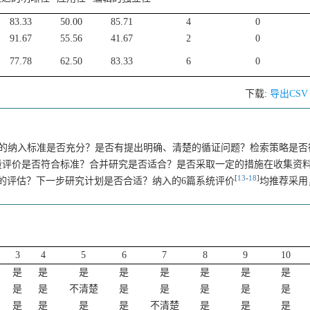
83.33
50.00
85.71
4
0
91.67
55.56
41.67
2
0
77.78
62.50
83.33
6
0
下载:
导出CS
问题的纳入标准是否充分？是否有提出明确、清楚的循证问题？检索策略是
量评价是否符合标准？合并研究是否适合？是否采取一定的措施在收集资
[
13
-
18
]
的评估？下一步研究计划是否合适？纳入的6篇系统评价
均推荐采用
3
4
5
6
7
8
9
10
是
是
是
是
是
是
是
是
是
是
不清楚
是
是
是
是
是
是
是
是
是
不清楚
是
是
是