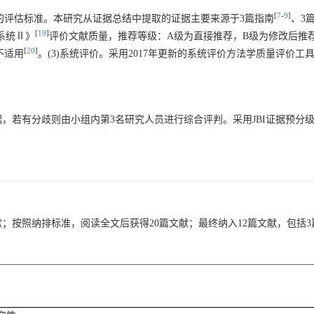
[
7
-
9
]
的评估标准。本研究从证据总结中提取的证据主要来源于3篇指南
、3
[
19
]
系统Ⅱ》
评价文献质量，推荐等级：A级为直接推荐，B级为修改后推
[
20
]
不适用
。(3)系统评价。采用2017年更新的系统评价方法学质量评价工
，若有分歧则由小组内第3名研究人员进行综合评判。采用JBI证据预分
献；按照纳排标准，阅读全文后获得20篇文献；最终纳入12篇文献，包括3