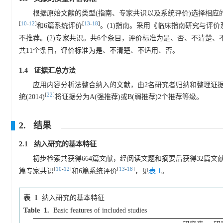
根据原始文献的类型(指南、专家共识以及系统评价)选择相应
[
10
-
12
]
[
13
-
18
]
和6篇系统评价
。(1)指南。采用《临床指南研究与评价
不推荐。(2)专家共识。共6个条目，评价标准为是、否、不清楚、
共11个条目，评价标准为是、不清楚、不适用、否。
1.4 证据汇总方法
应用内容分析法整合纳入的文献，由2名研究者归纳和整理证据
[
22
]
统(2014)
将证据分为A(强推荐)或B(弱推荐)2个推荐等级。
2. 结果
2.1 纳入研究的基本特征
初步检索共获得664篇文献，经阅读文题和摘要后获得32篇文
[
10
-
12
]
[
13
-
18
]
篇专家共识
和6篇系统评价
，见
表 1
。
表 1
纳入研究的基本特征
Table 1.
Basic features of included studies