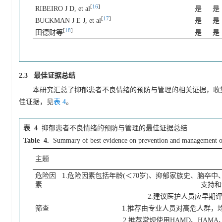
[
16
]
RIBEIRO J D, et al
是
是
[
17
]
BUCKMAN J E J, et al
是
是
[
18
]
田德财等
是
是
2.3 最佳证据总结
本研究汇总了抑郁患者不良情绪的预防与管理的相关证据，收
佳证据，见
表 4
。
表 4
抑郁患者不良情绪的预防与管理的最佳证据总结
Table 4.
Summary of best evidence on prevention and management of
主题
危险因
1.危险因素包括年龄(＜70岁)、抑郁家族史、脑
素
支持和
2.建议医护人员应早期
筛查
1.推荐由专业人员对高危人群
2.推荐常规使用HAMD、HAM