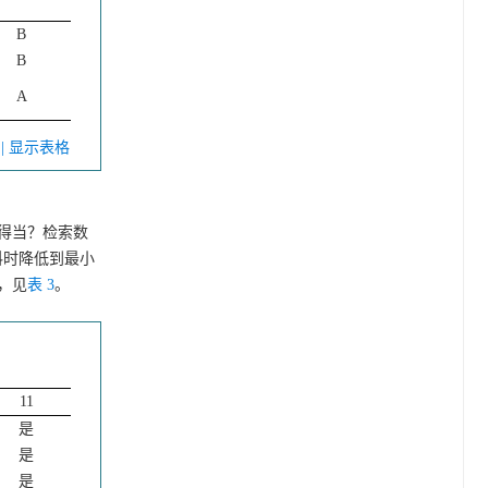
B
B
A
V
| 显示表格
否得当？检索数
料时降低到最小
，见
表 3
。
11
是
是
是