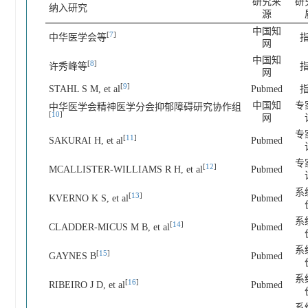
研究来
研
纳入研究
源
中国知
[
7
]
中华医学会等
网
中国知
[
8
]
许秀峰等
网
[
9
]
STAHL S M, et al
Pubmed
中国知
专
中华医学会精神医学分会抑郁障碍研究协作组
[
10
]
网
专
[
11
]
SAKURAI H, et al
Pubmed
专
[
12
]
MCALLISTER-WILLIAMS R H, et al
Pubmed
系
[
13
]
KVERNO K S, et al
Pubmed
系
[
14
]
CLADDER-MICUS M B, et al
Pubmed
系
[
15
]
GAYNES B
Pubmed
系
[
16
]
RIBEIRO J D, et al
Pubmed
系