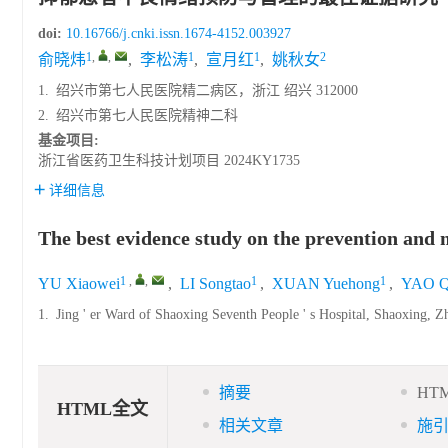
doi:
10.16766/j.cnki.issn.1674-4152.003927
1
,
,
1
1
2
俞晓炜
,
李松涛
,
宣月红
,
姚秋女
1.
绍兴市第七人民医院精二病区，浙江 绍兴 312000
2.
绍兴市第七人民医院精神二科
基金项目:
浙江省医药卫生科技计划项目
2024KY1735
详细信息
The best evidence study on the prevention and
1
,
,
1
1
YU Xiaowei
,
LI Songtao
,
XUAN Yuehong
,
YAO Q
1.
Jing ' er Ward of Shaoxing Seventh People ' s Hospital, Shaoxing, 
摘要
HT
HTML全文
相关文章
施