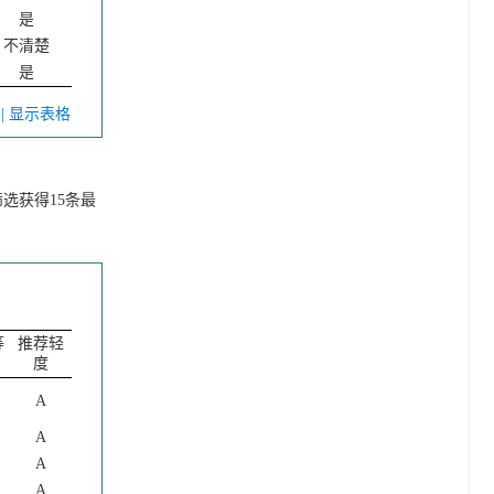
是
不清楚
是
V
| 显示表格
选获得15条最
等
推荐轻
度
A
A
A
A