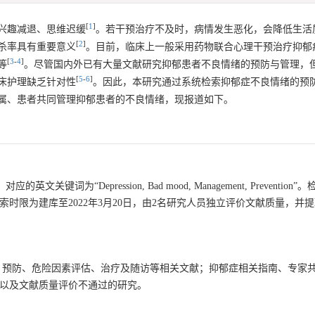
[
1
]
兴趣减退、思维迟缓
。若干预治疗不及时，病情发生恶化，会降低生活
[
2
]
杀率具有重要意义
。目前，临床上一般采用药物联合心理干预治疗抑郁
[
3
-
4
]
等
。尽管国内外已有大量文献研究抑郁患者不良情绪的预防与管理，
[
5
-
6
]
床护理缺乏针对性
。因此，本研究通过系统检索抑郁症不良情绪的预
属、患者共同管理抑郁患者的不良情绪，现报道如下。
“Depression, Bad mood, Management, Prevention
库。检索时限为建库至2022年3月20日，由2名研究人员独立评价文献质量，并
查、预防、危险因素评估、治疗及随访等相关文献；抑郁症相关指南、专家
表以及文献质量评价不通过的研究。