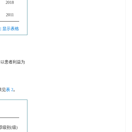
2018
2011
V
| 显示表格
否以患者利益为
果见
表 2
。
荐级别(级)