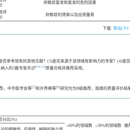
抑郁症复发和复发的危险因素
价
统评
抑郁症的筛查以及应用量表
价
下载:
导出CS
)是否参考现有的其他文献？(3)是否来源于该领域有影响力的专家？(4)是
[
10
-
12
]
？纳入的3篇专家共识
质量合格并推荐采用。
[
7
]
[
8
]
荐，中华医学会等
和许秀峰等
研究均为B级推荐，指南的质量评价结
分比(%)
≥60%的领域数
≤30%的领域数
推
表达的明晰性
应用性
编辑的独立性