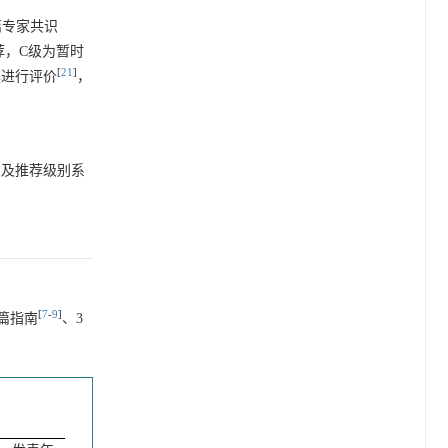
篇专家共识
荐，C级为暂时
[
21
]
具进行评价
，
级及推荐级别系
[
7
-
9
]
篇指南
、3