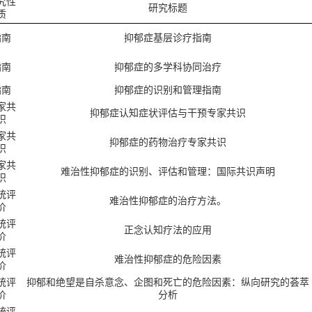
究性
研究标题
质
指南
抑郁症基层诊疗指南
指南
抑郁症的多学科协同治疗
指南
抑郁症的识别和管理指南
家共
抑郁症认知症状评估与干预专家共识
识
家共
抑郁症的药物治疗专家共识
识
家共
难治性抑郁症的识别、评估和管理：国际共识声明
识
统评
难治性抑郁症的治疗方法。
价
统评
正念认知疗法的应用
价
统评
难治性抑郁症的危险因素
价
统评
抑郁和绝望是自杀意念、企图和死亡的危险因素：纵向研究的荟萃
价
分析
统评