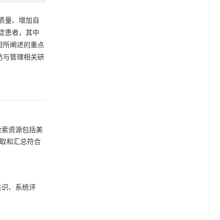
质量、增加自
症患者，其中
但所阐述的重点
防与管理相关研
”。检索资源包括美
提取和汇总符合
共识、系统评