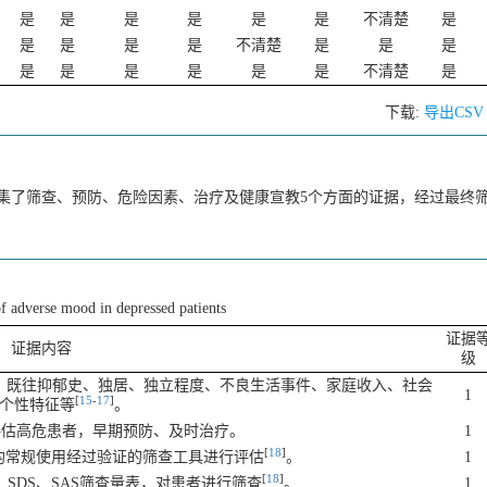
是
是
是
是
是
是
不清楚
是
是
是
是
是
不清楚
是
是
是
是
是
是
是
是
是
不清楚
是
下载:
导出CS
集了筛查、预防、危险因素、治疗及健康宣教5个方面的证据，经过最终筛
 adverse mood in depressed patients
证据
证据内容
级
卒中、既往抑郁史、独居、独立程度、不良生活事件、家庭收入、社会
1
[
15
-
17
]
个性特征等
。
评估高危患者，早期预防、及时治疗。
1
[
18
]
，均常规使用经过验证的筛查工具进行评估
。
1
[
18
]
A、SDS、SAS筛查量表，对患者进行筛查
。
1