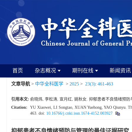
首页
杂志概况
期刊在线
新闻资讯
文章导航
>
中华全科医学
>
2025
>
23(3): 461-463
引用本文:
俞晓炜, 李松涛, 宣月红, 姚秋女. 抑郁患者不良情绪预防与管理的最
Citation:
YU Xiaowei, LI Songtao, XUAN Yuehong, YAO Qiunyu. The be
463.
doi:
10.16766/j.cnki.issn.1674-4152.003927
抑郁患者不良情绪预防与管理的最佳证据研究