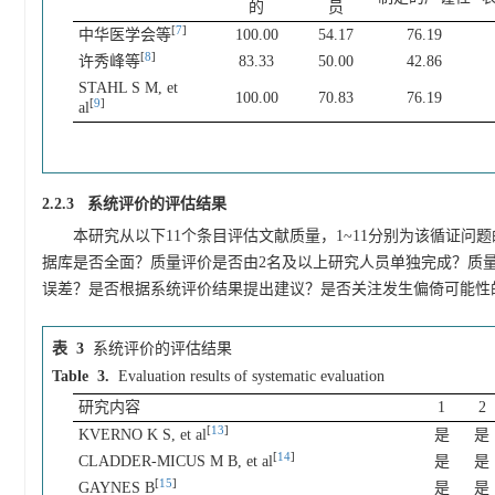
的
员
[
7
]
中华医学会等
100.00
54.17
76.19
[
8
]
许秀峰等
83.33
50.00
42.86
STAHL S M, et
100.00
70.83
76.19
[
9
]
al
2.2.3 系统评价的评估结果
本研究从以下11个条目评估文献质量，1~11分别为该循证
据库是否全面？质量评价是否由2名及以上研究人员单独完成？质
误差？是否根据系统评价结果提出建议？是否关注发生偏倚可能性
表 3
系统评价的评估结果
Table 3.
Evaluation results of systematic evaluation
研究内容
1
2
[
13
]
KVERNO K S, et al
是
是
[
14
]
CLADDER-MICUS M B, et al
是
是
[
15
]
GAYNES B
是
是