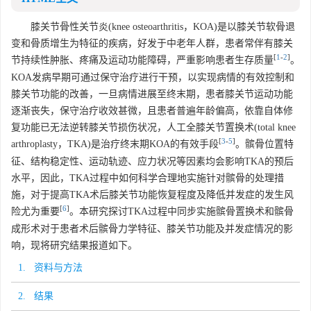
膝关节骨性关节炎(knee osteoarthritis，KOA)是以膝关节软骨退
变和骨质增生为特征的疾病，好发于中老年人群，患者常伴有膝关
[
1
-
2
]
节持续性肿胀、疼痛及运动功能障碍，严重影响患者生存质量
。
KOA发病早期可通过保守治疗进行干预，以实现病情的有效控制和
膝关节功能的改善，一旦病情进展至终末期，患者膝关节运动功能
逐渐丧失，保守治疗收效甚微，且患者普遍年龄偏高，依靠自体修
复功能已无法逆转膝关节损伤状况，人工全膝关节置换术(total knee
[
3
-
5
]
arthroplasty，TKA)是治疗终末期KOA的有效手段
。髌骨位置特
征、结构稳定性、运动轨迹、应力状况等因素均会影响TKA的预后
水平，因此，TKA过程中如何科学合理地实施针对髌骨的处理措
施，对于提高TKA术后膝关节功能恢复程度及降低并发症的发生风
[
6
]
险尤为重要
。本研究探讨TKA过程中同步实施髌骨置换术和髌骨
成形术对于患者术后髌骨力学特征、膝关节功能及并发症情况的影
响，现将研究结果报道如下。
1. 资料与方法
2. 结果