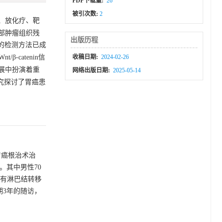
PDF下载量:
26
被引次数:
2
、放化疗、靶
部肿瘤组织残
出版历程
)的检测方法已成
t/β-catenin信
收稿日期:
2024-02-26
发展中扮演着重
网络出版日期:
2025-05-14
究探讨了胃癌患
胃癌根治术治
。其中男性70
例；有淋巴结转移
期3年的随访，