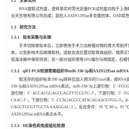
1.2 主要试剂
RNA提取试剂盒、逆转录实时荧光定量PCR试剂盒均购于上海联迈生物工
云天生物有限公司合成；鼠抗人AXIN1295aa多克隆抗体，DA
1.3 研究方法
1.3.1 标本采集与处理
手术切除胃标本后，立即使用手术刀沿肿瘤对侧的胃大弯剖开
本，以免影响术后病理取材。选取合适位置切取胃癌组织、癌旁正常
低温冰箱中保存待测；另一部分组织使用10%福尔马林固定，石蜡包
1.3.2 qRT-PCR检测胃癌组织中miR-330-3p和AXIN1295aa mRN
取冻存的组织标本100 mg研碎后加入预冷的Trizol液，按RNA
330-3p和AXIN1295aa mRNA表达。miR-330-3p上游引物：5' -TC
游引物：5' -ACCACGGAGCGAGTTTCCGTC-3'，下游引物：5' -TGC
CAAC-3 '，下游引物：5' -CCAGAGGCCATACAGAACGTGG-3'。β
CAGGTGCGTTGCTA AAAGGAC-3 '。反应条件：95 ℃ 60 s，95 
AXIN1295aa mRNA表达水平。
1.3.3 HE染色和免疫组化检测