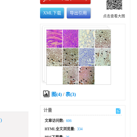
XML下载
导出引用
点击查看大图
图(4)
/
表(3)
计量
)
文章访问数:
606
HTML全文浏览量:
334