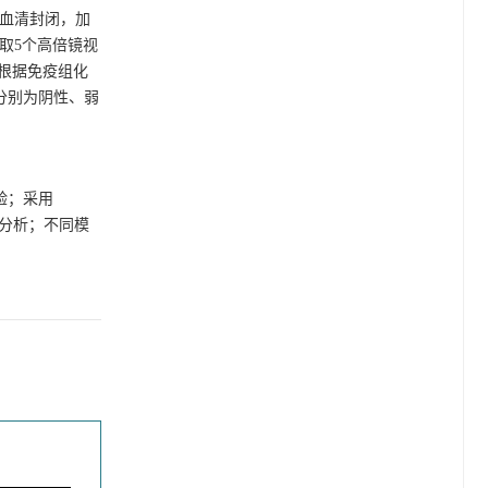
羊血清封闭，加
选取5个高倍镜视
分。根据免疫组化
分分别为阴性、弱
验；采用
关性分析；不同模