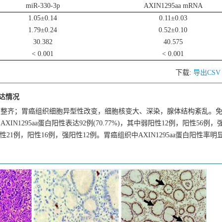
miR-330-3p
AXIN1295aa mRNA
1.05±0.14
0.11±0.03
1.79±0.24
0.52±0.10
30.382
40.575
< 0.001
< 0.001
下载:
导出CS
表达情况
列整齐；胃癌组织细胞异型性改变，细胞核变大、深染，腺体结构紊乱。
IN1295aa蛋白阳性表达92例(70.77%)，其中弱阳性12例，阳性56例，
中弱阳性21例，阳性16例，强阳性12例。胃癌组织中AXIN1295aa蛋白阳性率