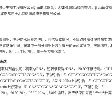
程有限公司；miR-330-3p、AXIN1295aa和内参U6、β-actin
B显色试剂盒购于北京鼎国昌盛生物有限公司。
胃组织，生理盐水反复冲洗后，评估标本情况，不留取肿瘤弥漫性病变或
胃黏膜组织，将其中一部分组织分装至编号的无菌试管中，液氮冻存后转运
埋，0.4 μm连续切片，用于免疫组化染色。
A表达
提取试剂盒说明书提取总RNA，逆转录获得cDNA，-20 ℃保存待测。qRT-P
GGGGA CATGGTTACGGAC-3'，下游引物：5' -GTTATCGCGTCTGTACAC
GGTTAT CGAGGTACGCTT-3'。AXIN1295aa上游引物：5' -GTTGGTG
-actin上游引物：5' -GAAGTCGGAAGGAGGACCAT-3'，下游引物：5 ' -
-ΔΔCt
℃ 20 s，60 ℃ 30 s，95 ℃ 20 s，共40个循环。反应结束后采用2
法计算m