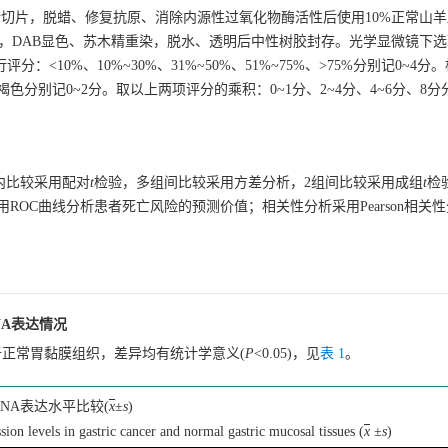
切片，脱蜡、修复抗原、消除内源性过氧化物酶活性后使用10%正常山
冷藏过夜，DAB显色、苏木精重染，脱水、透明后中性树胶封存。光学显微镜下
<10%、10%~30%、31%~50%、51%~75%、>75%分别记0~4
分别记0~2分。取以上两项评分的乘积：0~1分、2~4分、4~6分、8
内比较采用配对
t
检验，多组间比较采用方差分析，2组间比较采用成组
t
检
检验；采用ROC曲线分析患者死亡风险的预测价值；相关性分析采用Pearson相
RNA表达情况
平明显高于正常胃黏膜组织，差异均有统计学意义(
P
<0.05)，见
表 1
。
mRNA表达水平比较(
x
±
s
)
levels in gastric cancer and normal gastric mucosal tissues (
x
±
s
)