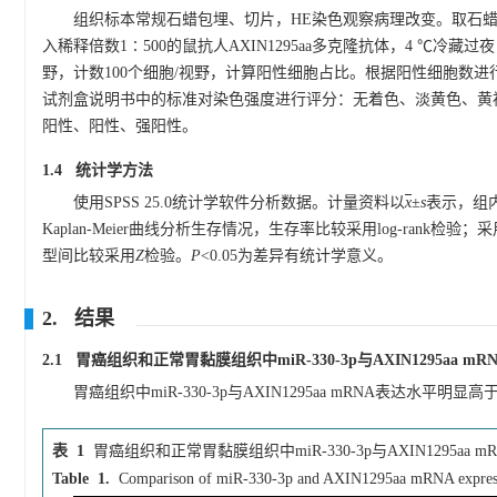
组织标本常规石蜡包埋、切片，HE染色观察病理改变。取石蜡
入稀释倍数1∶500的鼠抗人AXIN1295aa多克隆抗体，4 ℃
野，计数100个细胞/视野，计算阳性细胞占比。根据阳性细胞数进行评分：
试剂盒说明书中的标准对染色强度进行评分：无着色、淡黄色、黄褐色
阳性、阳性、强阳性。
1.4 统计学方法
使用SPSS 25.0统计学软件分析数据。计量资料以
x
±
s
表示，组
Kaplan-Meier曲线分析生存情况，生存率比较采用log-rank
型间比较采用
Z
检验。
P
<0.05为差异有统计学意义。
2. 结果
2.1 胃癌组织和正常胃黏膜组织中miR-330-3p与AXIN1295aa m
胃癌组织中miR-330-3p与AXIN1295aa mRNA表达水
表 1
胃癌组织和正常胃黏膜组织中miR-330-3p与AXIN1295aa 
Table 1.
Comparison of miR-330-3p and AXIN1295aa mRNA expression 