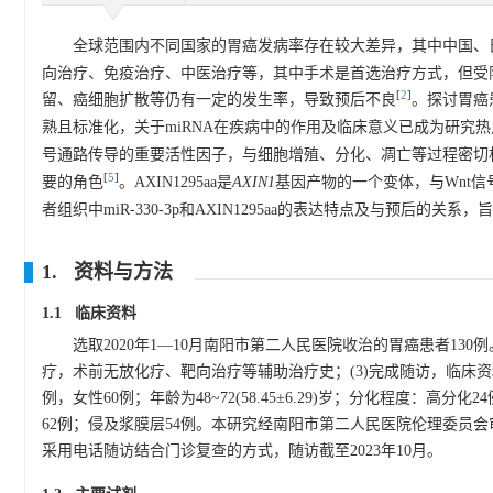
全球范围内不同国家的胃癌发病率存在较大差异，其中中国、
向治疗、免疫治疗、中医治疗等，其中手术是首选治疗方式，但受
[
2
]
留、癌细胞扩散等仍有一定的发生率，导致预后不良
。探讨胃癌
熟且标准化，关于miRNA在疾病中的作用及临床意义已成为研究
号通路传导的重要活性因子，与细胞增殖、分化、凋亡等过程密切
[
5
]
要的角色
。AXIN1295aa是
AXIN1
基因产物的一个变体，与Wnt
者组织中miR-330-3p和AXIN1295aa的表达特点及与预后的
1. 资料与方法
1.1 临床资料
选取2020年1—10月南阳市第二人民医院收治的胃癌患者13
疗，术前无放化疗、靶向治疗等辅助治疗史；(3)完成随访，临床
例，女性60例；年龄为48~72(58.45±6.29)岁；分化程度：高
62例；侵及浆膜层54例。本研究经南阳市第二人民医院伦理委员会审核
采用电话随访结合门诊复查的方式，随访截至2023年10月。