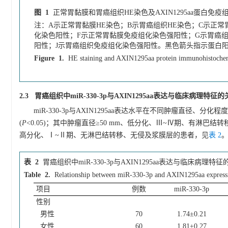
图 1
正常胃黏膜和胃癌组织HE染色及AXIN1295aa蛋白免疫组化
注：A示正常胃黏膜HE染色；B示胃癌组织HE染色；C示正
化染色阳性；F示正常胃黏膜免疫组化染色强阳性；G示胃癌
阳性；J示胃癌组织免疫组化染色强阳性。黑色箭头指示蛋白
Figure 1.
HE staining and AXIN1295aa protein immunohistochemic
2.3 胃癌组织中miR-330-3p与AXIN1295aa表达与临床病理特征
miR-330-3p与AXIN1295aa表达水平在不同肿瘤直
(
P
<0.05)；其中肿瘤直径≥50 mm、低分化、Ⅲ~Ⅳ期、有淋巴结转移、
高分化、Ⅰ~Ⅱ期、无淋巴结转移、无侵及浆膜层的患者，见
表 2
表 2
胃癌组织中miR-330-3p与AXIN1295aa表达与临床病理特征
Table 2.
Relationship between miR-330-3p and AXIN1295aa expression a
项目
例数
miR-330-3p
性别
男性
70
1.74±0.21
女性
60
1.81±0.27