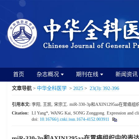
首页
杂志概况
期刊在线
新闻资讯
文章导航
>
中华全科医学
>
2025
>
23(3): 392-396
引用本文:
李阳, 王凯, 宋宗工. miR-330-3p和AXIN1295aa在胃癌组织
Citation:
LI Yang*, WANG Kai, SONG Zonggong. Expression and clini
doi:
10.16766/j.cnki.issn.1674-4152.003911
miR-330-3p和AXIN1295aa在胃癌组织中的