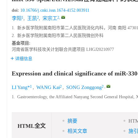
doi:
10.16766/j.cnki.issn.1674-4152.003911
1
2
2
,
李阳
,
王凯
,
宋宗工
1.
新乡医学院附属南阳市第二人民医院消化内科，河南 南阳 47301
2.
新乡医学院附属南阳市第二人民医院微创外科
基金项目:
河南省医学科技攻关计划联合共建项目
LHGJ20210977
详细信息
Expression and clinical significance of miR-33
1
2
2
,
LI Yang*
,
WANG Kai
,
SONG Zonggong
1.
Gastroenterology, the Affiliated Nanyang Second General Hospital,
摘要
HT
HTML全文
相关文章
施