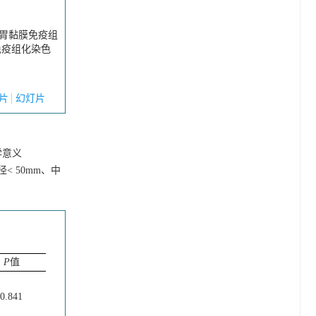
常胃黏膜免疫组
免疫组化染色
片
幻灯片
学意义
< 50mm、中
P
值
0.841