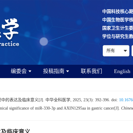
中国科技核心
中国生物医学
国家卫生计生
学位与研究生
编委会
投稿指南
联系我们
English
中的表达及临床意义[J]. 中华全科医学, 2025, 23(3): 392-396.
doi:
10.1676
cal significance of miR-330-3p and AXIN1295aa in gastric cancer[J].
Chines
表达及临床意义