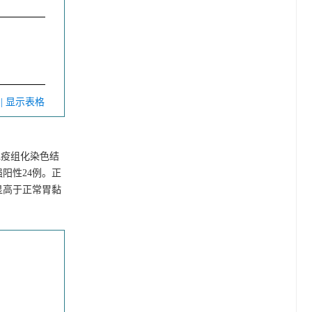
V
| 显示表格
免疫组化染色结
强阳性24例。正
明显高于正常胃黏