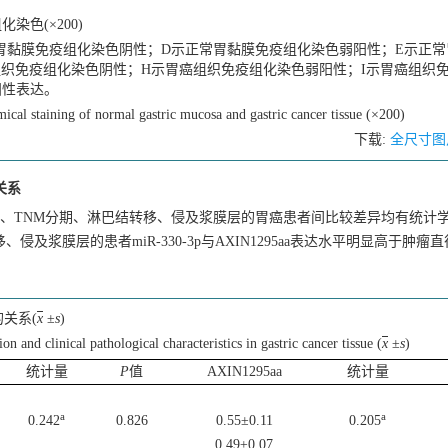
染色(×200)
常胃黏膜免疫组化染色阴性；D示正常胃黏膜免疫组化染色弱阳性；E示正
组织免疫组化染色阴性；H示胃癌组织免疫组化染色弱阳性；I示胃癌组织
阳性表达。
al staining of normal gastric mucosa and gastric cancer tissue (×200)
下载:
全尺寸图
的关系
径、分化程度、TNM分期、淋巴结转移、侵及浆膜层的胃癌患者间比较差异均有统计
侵及浆膜层的患者miR-330-3p与AXIN1295aa表达水平明显高于肿瘤直径
。
的关系(
x
±
s
)
nd clinical pathological characteristics in gastric cancer tissue (
x
±
s
)
统计量
P
值
AXIN1295aa
统计量
a
a
0.242
0.826
0.55±0.11
0.205
0.49±0.07