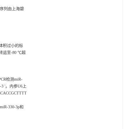
引物序列由上海碧
体积过小的标
至-80 ℃超
CR检测miR-
G-3 '。内参U6上
CCACCGCTTTT
iR-330-3p和