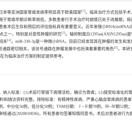
[
1
]
日本等亚洲国家胃癌发病率明显高于欧美国家
。临床治疗方式包括手术
限于胃癌早期诊断率很低，多数患者行手术治疗时病情已处于进展期，局
患者术后生存和预后的评估指标具有重要意义。近年来微小RNA(miRNA
[
3
]
热点之一，特别是对恶性肿瘤的研究
。轴抑制蛋白1295aa(AXIN1295aa)是Wn
[
4
]
相关
。miR-330-3p是一种微小RNA，目前已经发现其在肿瘤的发生和
[
6
]
信号通路密切相关，该信号通路在肿瘤发展中也扮演着重要的角色
。本研
关系，旨在为临床治疗方案的制定提供参考。
0例。纳入标准：(1)术前行胃镜下病理活检，确诊为胃癌；(2)接受标准化的
资料和随访资料完整。排除标准：有精神性疾病、严重心脑血管疾病的患者
分化24例，中分化56例，低分化50例；TNM分期：Ⅰ~Ⅱ期78例，Ⅲ~Ⅳ期52
通过(2020010036)，所有患者均签署知情同意书。术后对患者进行为