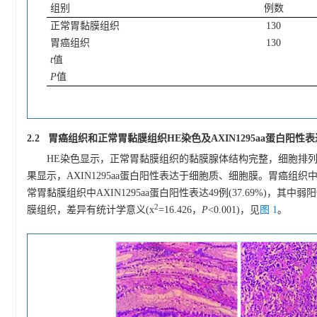
组别
例数
正常胃黏膜组织
130
胃癌组织
130
t
值
P
值
2.2 胃癌组织和正常胃黏膜组织HE染色及AXIN1295aa蛋白阳性
HE染色显示，正常胃黏膜组织的黏膜腺体结构完整，细胞排
果显示，AXIN1295aa蛋白阳性表达于细胞质、细胞膜。胃癌组织中AX
常胃黏膜组织中AXIN1295aa蛋白阳性表达49例(37.69%)，其
2
膜组织，差异有统计学意义(x
=16.426，
P
<0.001)，见
图 1
。