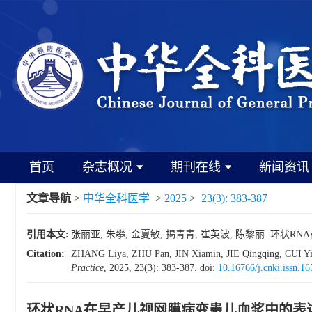
首页
杂志概况
期刊在线
新闻资讯
文章导航
>
中华全科医学
>
2025
>
23(3): 383-387
引用本文:
张丽亚, 朱攀, 金夏敏, 揭青青, 崔英波, 陈黎丽. 环状RNA在
Citation:
ZHANG Liya, ZHU Pan, JIN Xiamin, JIE Qingqing, CUI Yingbo
Practice
, 2025, 23(3): 383-387.
doi:
10.16766/j.cnki.issn.1
环状RNA在早产儿视网膜病变患儿血浆中的表