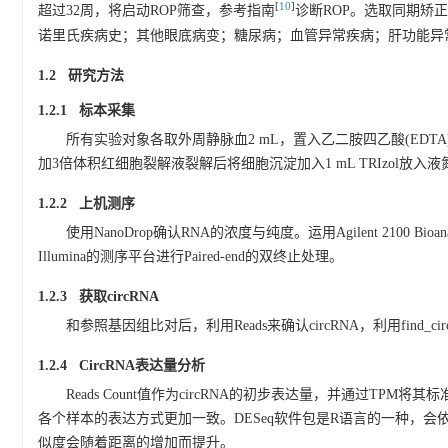
[
10
]
超过32周，将启动ROP筛查，参考指南
诊断ROP。选取同期矫
诺里氏疾病史；其他眼底病变；糖尿病；血管异常疾病；肝功能异常。
1.2 研究方法
1.2.1 标本采集
所有实验对象各取外周静脉血2 mL，置入乙二胺四乙酸(EDTA)抗凝
加3倍体积红细胞裂解液裂解后将细胞沉淀加入1 mL TRIzol放入
1.2.2 上机测序
使用NanoDrop确认RNA的浓度与纯度。运用Agilent 2100 Bioan
Illumina的测序平台进行Paired-end的双终止处理。
1.2.3 获取circRNA
和参照基因组比对后，利用Reads来确认circRNA，利用find_
1.2.4 CircRNA表达量分析
Reads Count值作为circRNA的初步表达量，并通过TP
各个样本的表达方式更加一致。DESeq软件包是R语言的一种，会依照表达量来分
似度会随着距离的增加而提升。