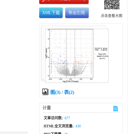
XML下载
导出引用
点击查看大图
图(3)
/
表(2)
计量
文章访问数:
677
HTML全文浏览量:
430