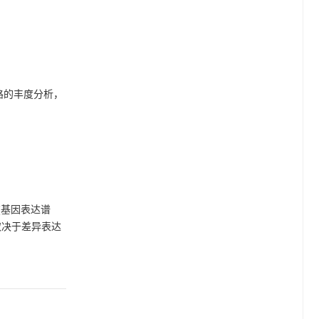
行通路的丰度分析，
A(基因表达谱
集性取决于差异表达