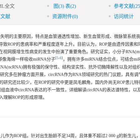
ML全文
图
(3)
表
(2)
参考文献
(25
引文献
资源附件
(0)
访问统计
y，ROP)作为新生儿失明的主要原因，特点是血管通透性增加、新生血管形成、微脉管系
致ROP的患病率和严重程度逐年上升。目前认为，ROP是由遗传因素和
视网膜增生性病变的发生中扮演了重要角色。研究证实，小分子RNA(miR
[
5
-
6
]
为能够像海绵一样吸收miRNA分子
，拥有许多miRNA结合位点，可结合mi
码RNA(ncRNA)拥有极强的保守性、结构坚实性、抗外切酶降解性以及对
NA的研究多在肿瘤方面开展，circRNA作为RNA领域研究的热门议题，具有
NA的研究还比较少，在ROP的研究中更是凤毛麟角，国内外尚无ROP患儿特征性
组血液中circRNA表达的不一致性，详细解读circRNA的表达谱特性，
深入理解ROP的形成原理。
患儿作为ROP组。针对出生胎龄不足34周，且体重不超过2 000 g的新生