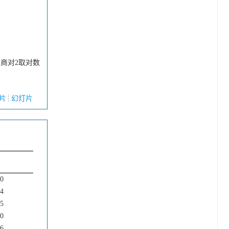
之商对2取对数
片
幻灯片
30
44
15
40
46