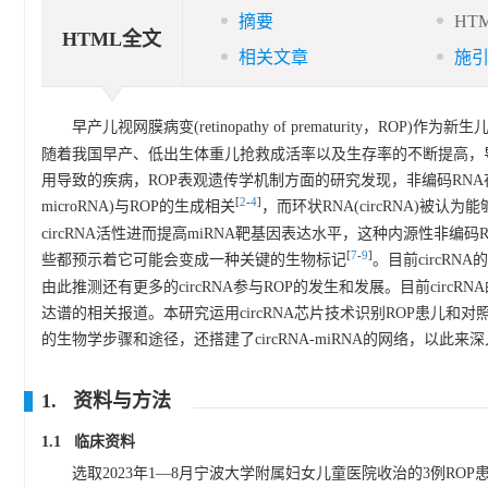
摘要
HT
HTML全文
相关文章
施
早产儿视网膜病变(retinopathy of prematurit
随着我国早产、低出生体重儿抢救成活率以及生存率的不断提高，导
用导致的疾病，ROP表观遗传学机制方面的研究发现，非编码RNA在
[
2
-
4
]
microRNA)与ROP的生成相关
，而环状RNA(circRNA)被认
circRNA活性进而提高miRNA靶基因表达水平，这种内源性非编
[
7
-
9
]
些都预示着它可能会变成一种关键的生物标记
。目前circR
由此推测还有更多的circRNA参与ROP的发生和发展。目前circR
达谱的相关报道。本研究运用circRNA芯片技术识别ROP患儿和对照
的生物学步骤和途径，还搭建了circRNA-miRNA的网络，以此来
1. 资料与方法
1.1 临床资料
选取2023年1—8月宁波大学附属妇女儿童医院收治的3例ROP