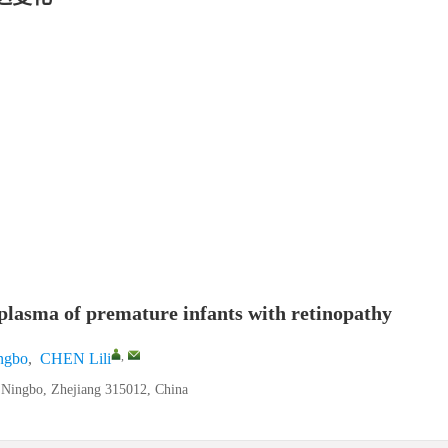
 plasma of premature infants with retinopathy
,
ngbo
,
CHEN Lili
 Ningbo, Zhejiang 315012, China