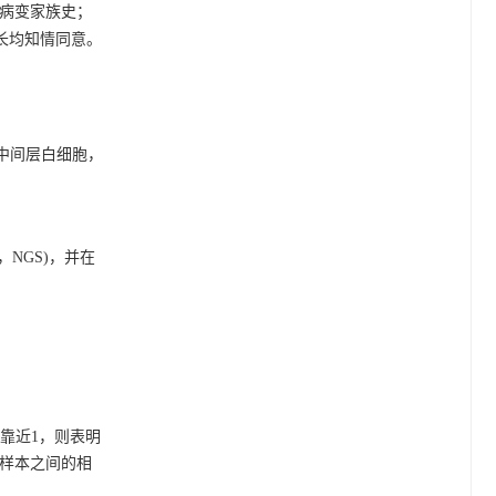
膜病变家族史；
家长均知情同意。
保留中间层白细胞，
ng，NGS)，并在
。
越靠近1，则表明
，且样本之间的相