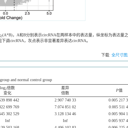
g
(A*B)，A和B分别表示circRNA在两样本中的表达量，纵坐标为表达量
2
组下调circRNA，灰点表示非显著差异表达circRNA。
下载:
全尺寸图
 group and normal control group
log
倍数
差异
2
P
值
变化
倍数
539 898 442
2.907 740 33
0.005 217 
822 699 769
7.074 851 02
0.005 511 
645 302 529
3.128 134 46
0.005 904 
Inf
Inf
0.005 937 
139 503 168
4.406 102 83
0.006 225 