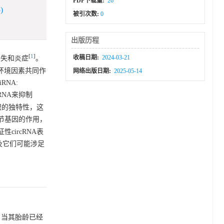
PDF下载量:
26
)
被引次数:
0
出版历程
[
1
]
收稿日期:
2024-03-21
统丧失和炎症
。
环境因素共同作
网络出版日期:
2025-05-14
NA:
RNA来抑制
组织的独特性，这
调节基因的作用，
circRNA表
以及它们可能涉足
儿，当其胎龄已经