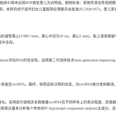
正胎龄45周未出现ROP病变患儿为对照组。剔除标准：家族性渗出性视网
本研究经宁波市妇女儿童医院伦理委员会批准(EC2020-057)，患儿
管离心(3 000 r/min，离心半径为10 cm，离心5 min)，取上清液
液氮中冻存。
alyzer评估RNA的完全性。运用第二代测序技术(next-generation sequenci
circ来鉴定circRNA。最终，依照这些注释的信息，对circRNA做分类和解读
M将其标准化。采用皮尔逊相关系数衡量circRNA在不同样本上的表达程度，其值
析每个样本的PCA(principal components analysis)主成分