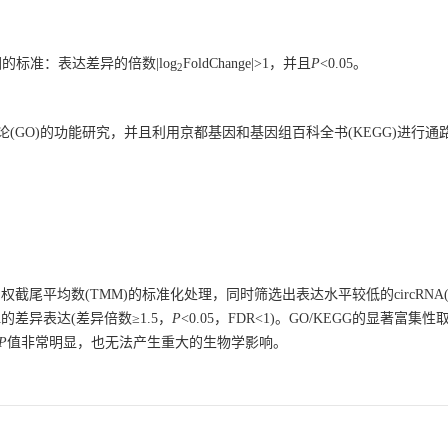
因的标准：表达差异的倍数|log
FoldChange|>1，并且
P
<0.05。
2
进行基因本体论(GO)的功能研究，并且利用京都基因和基因组百科全书(KEGG)进
的加权截尾平均数(TMM)的标准化处理，同时筛选出表达水平较低的circRN
A的差异表达(差异倍数≥1.5，
P
<0.05，FDR<1)。GO/KEGG的显著富
P
值非常明显，也无法产生重大的生物学影响。