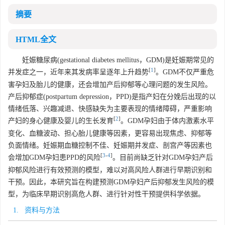
摘要
HTML全文
妊娠糖尿病(gestational diabetes mellitus，GDM)是妊娠期常见的
[
1
]
并发症之一，近年来其发病率呈逐年上升趋势
。GDM不仅严重危
害孕妇及胎儿的健康，还会增加产后抑郁等心理问题的发生风险。
产后抑郁症(postpartum depression，PPD)是指产妇在分娩后出现的以
情绪低落、兴趣减退、快感缺失为主要表现的情绪障碍，严重影响
[
2
]
产妇的身心健康及婴儿的生长发育
。GDM孕妇由于体内激素水平
变化、血糖波动、担心胎儿健康等因素，更容易出现焦虑、抑郁等
负面情绪。妊娠期血糖控制不佳、妊娠期并发症、剖宫产等因素也
[
3
-
4
]
会增加GDM孕妇患PPD的风险
。目前尚缺乏针对GDM孕妇产后
抑郁风险进行有效预测的模型，难以对高风险人群进行早期识别和
干预。因此，本研究旨在构建预测GDM孕妇产后抑郁发生风险的模
型，为临床早期识别高危人群、进行针对性干预提供科学依据。
1. 资料与方法