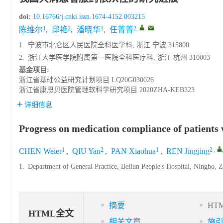
doi:
10.16766/j.cnki.issn.1674-4152.003215
1
2
1
2
,
,
陈维尔
,
邱艳
,
潘晓华
,
任菁菁
1.
宁波市北仑区人民医院全科医学科, 浙江 宁波 315800
2.
浙江大学医学院附属第一医院全科医疗科, 浙江 杭州 310003
基金项目:
浙江省基础公益研究计划项目
LQ20G030026
浙江省康恩贝医院管理软科学研究项目
2020ZHA-KEB323
详细信息
Progress on medication compliance of patients
1
2
1
2
,
CHEN Weier
,
QIU Yan
,
PAN Xiaohua
,
REN Jingjing
1.
Department of General Practice, Beilun People's Hospital, Ningbo, 
摘要
HT
HTML全文
相关文章
施