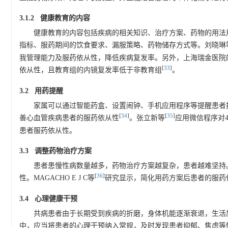
3.1.2 健康教育的内容
健康教育的内容包括疾病的相关知识、治疗方案、药物的用法
指标、服药期间的饮食要求、漏服策略、药物储存方式等。刘晓琳
我管理能力及服药依从性，降低疾病复发率。另外，上海瑞金医院
[
33
]
依从性，且教育组的内镜复发率低于非教育组
。
3.2 用药提醒
家属可以通过智能药盒、设置闹钟、手机应用程序等提醒患者
[
34
]
[
35
]
善心血管疾病患者的服药依从性
。张立新等
应用微信程序对
患者服药依从性。
3.3 调整药物治疗方案
患者患慢性病数量越多，药物治疗方案越复杂，患者越难坚持
[
36
]
性。MAGACHO E J C等
研究显示，简化用药方案后患者的服药
3.4 心理健康干预
共病患者由于长期受到疾病的折磨，身体机能逐渐衰退，生活
中，应当将患者的心理干预纳入常规，及时发现患者抑郁、焦虑等