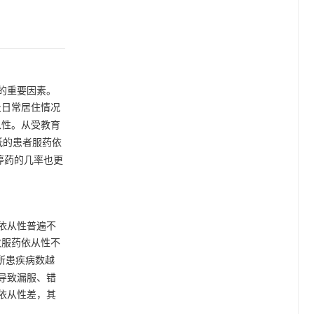
的重要因素。
及日常居住情况
从性。从受教育
低的患者服药依
停药的几率也更
依从性普遍不
致服药依从性不
所患疾病数越
导致漏服、错
药依从性差，其