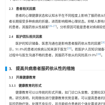
2.3 患者相关因素
患者的心理健康状态和认知水平在不同程度上影响了服药依从
者长期接受多种疾病的折磨，进而影响精神心理状态。抑郁人群有
[
26
-
27
]
的患者，其服药依从性越差
。分析原因可能是患者对疾病较
2.4 医护团队相关因素
[
28
医护的知识储备、医患沟通也是影响患者服药依从性的因素
[
29
]
示，91.8%的患者对疾病认知来源于医生
。若医护人员知识储备
[
28
]
过程中与医生沟通不畅的患者，其服药不依从的风险高19.0%
。
3. 提高共病患者服药依从性的措施
3.1 开展健康教育
3.1.1 健康教育的形式
健康教育可以以传统的形式开展，如门诊口头宣教、定期社区
育。研究表明，利用微信进行健康教育优势显著，可以提高患者的
监控药物疗效、处理不良反应，并且能结合患者的个体化需求进行