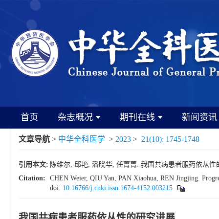
首页
杂志概况
期刊在线
新闻资讯
文章导航
>
中华全科医学
>
2023
>
21(10): 1745-1748
引用本文:
陈维尔, 邱艳, 潘晓华, 任菁菁. 我国共病患者服药依从性的研究进展[
Citation:
CHEN Weier, QIU Yan, PAN Xiaohua, REN Jingjing. Progress
doi:
10.16766/j.cnki.issn.1674-4152.003215
我国共病患者服药依从性的研究进展