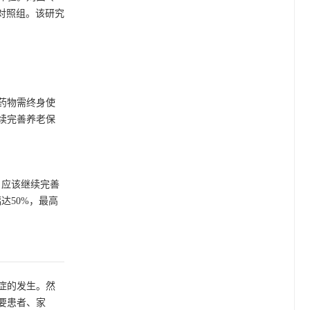
对照组。该研究
药物需终身使
续完善养老保
。应该继续完善
达50%，最高
症的发生。然
要患者、家