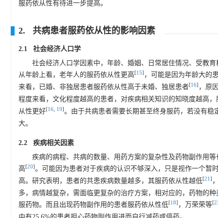
服药依从性有待进一步提高。
2. 共病患者服药依从性的影响因素
2.1 社会经济人口学
社会经济人口学因素中，年龄、婚姻、日常居住情况、受教育
[
15
]
从年龄上看，老年人的服药依从性更高
，可能是因为年龄大的
[
16
]
来看，已婚、非独居患者服药依从性高于未婚、独居患者
，原
程度来看，文化程度越高的患者，对疾病相关知识的知晓度越高，
[
16
,
19
]
从性更好
。由于共病患者需要长期甚至终身服药，若没有稳
大。
2.2 疾病相关因素
疾病的病程、共病的数量、用药方案的复杂性及药物副作用等
[
20
]
高
。可能因为患者对于疾病的认识不够深入，只是视作一个暂
[
21
]
高。研究表明，患者的共患疾病数量越多，其服药依从性越低
多，病情越复杂，需面临更复杂的治疗方案，相对应的，药物的种
[
18
]
[
2
服药物。而且出现药物副作用的患者服药依从性低
，万荣荣等
中有25.6%的患者担心药物副作用进而自行减药或停药。