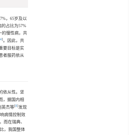
%，65岁及以
的占比为57%
一的慢性病，共
4
]
。因此，共
重要目标是实
患者服药依从
的依从性。坚
而，据国内相
[
8
]
刘英杰等
发现
影响病情控制效
%。而在瑞典、
比，我国整体