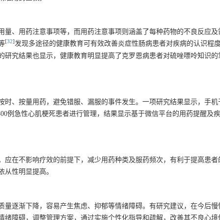
用量、用药注意事项等，而用药注意事项则涵盖了每种药物的不良反应及
[
32
]
等
发现多途径的健康教育可有效改善炎症性肠病患者对疾病的认识程
的研究结果也显示，健康教育明显提高了克罗恩病患者对硫唑嘌呤知识的
按时、按量用药，避免错服、漏服的事件发生。一项研究结果显示，手机
400例急性心肌梗死患者进行管理，结果显示基于微信平台的用药提醒及
。应在不影响疗效的前提下，减少用药种类及服药频次，有利于提高患者
依从性明显提高。
质量逐渐下降，容易产生焦虑、抑郁等情绪障碍。有研究建议，在今后慢
情绪障碍，调整管理方案，通过实施个性化指导和疏解，改善其不良心境