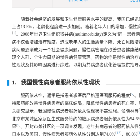
随着社会经济的发展和卫生健康服务水平的提高，我国已经迅速进
上占13.5%，老龄化程度进一步加剧。随着老年人口的增加，慢
[
1
]
。2008年世界卫生组织将共病(multimorbidity)定义为“同
病不仅会增加治疗难度，造成老年人的生活质量下降、死亡风险增
病问题逐渐成为一个社会健康问题。慢性病管理在改善患者健康结局
现全人群、全生命周期的慢性病健康管理。药物治疗是慢性病治疗
性现状及其影响因素进行综述，以期为共病患者优化管理提供指导
1. 我国慢性病患者服药依从性现状
[
5
]
服药依从性，通常是指患者求医后严格遵医嘱服药的程度
。
持服药能改善慢性病患者的临床结局，降低慢性病患者的死亡率，
[
关研究显示，我国慢性病患者服药依从性现状不甚理想。侯晓林等
北京市某城区家庭医生式服务签约的糖尿病患者服药依从性为54.6
[
9
]
果
。开封市某社区的一项调查发现，老年共病患者的服药依从性为6
[
12
]
[
日本以及美国，慢性病患者服药依从性分别达到74.0%
、80.0%