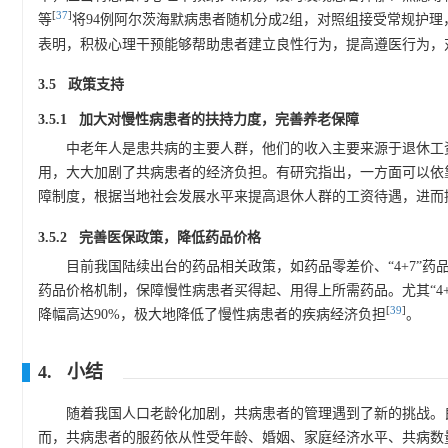
[
37
]
等
将94例阿尔茨海默病患者随机分成2组，对照组接受常规护
表明，积极心理干预能够帮助患者建立良性行为，提高遵医行为，
3.5 政策支持
3.5.1 加大对慢性病患者的扶持力度，完善养老保障
中老年人是患共病的主要人群，他们的收入主要来源于退休工
用，大大加剧了共病患者的经济负担。有研究指出，一方面可以依
障制度，根据当地社会发展水平来提高退休人群的工资待遇，进而
3.5.2 完善医保政策，降低药品价格
目前我国陆续出台的药品相关政策，如药品零差价、“4+7”
药品价格机制，保障慢性病患者买得起、用得上所需药品。尤其“4+
[
39
]
降幅高达90%，极大地降低了慢性病患者的疾病经济负担
。
4. 小结
随着我国人口老龄化加剧，共病患者的管理遇到了新的挑战。
而，共病患者的服药依从性受年龄、婚姻、家庭经济水平、共病数