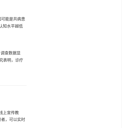
因可能是共病患
认知水平越低
。调查数据显
究表明，诊疗
线上宣传教
患者，可以实时