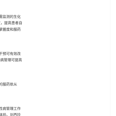
需监测的生化
度，提高患者自
掌握度和服药
干预可有效改
疾病管理可提高
的服药依从
性病管理工作
体验。刘西玲