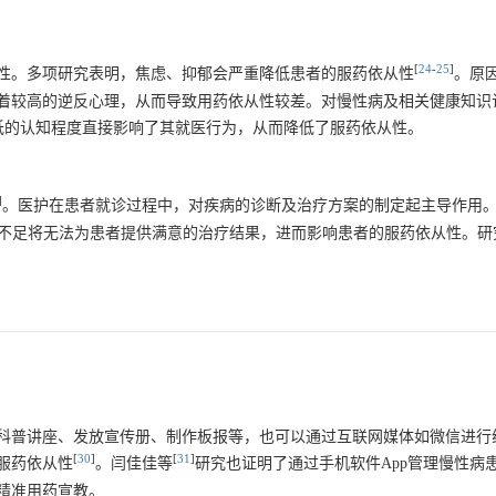
[
24
-
25
]
性。多项研究表明，焦虑、抑郁会严重降低患者的服药依从性
。原
着较高的逆反心理，从而导致用药依从性较差。对慢性病及相关健康知识
低的认知程度直接影响了其就医行为，从而降低了服药依从性。
]
。医护在患者就诊过程中，对疾病的诊断及治疗方案的制定起主导作用
不足将无法为患者提供满意的治疗结果，进而影响患者的服药依从性。研
科普讲座、发放宣传册、制作板报等，也可以通过互联网媒体如微信进行
[
30
]
[
31
]
服药依从性
。闫佳佳等
研究也证明了通过手机软件App管理慢性病
精准用药宣教。