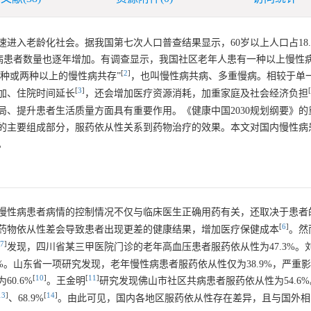
入老龄化社会。据我国第七次人口普查结果显示，60岁以上人口占18.7
性病患者数量也逐年增加。有调查显示，我国社区老年人患有一种以上慢性病
[
2
]
一患者两种或两种以上的慢性病共存”
，也叫慢性病共病、多重慢病。相较于单
[
3
]
[
加、住院时间延长
，还会增加医疗资源消耗，加重家庭及社会经济负担
、提升患者生活质量方面具有重要作用。《健康中国2030规划纲要》的
的主要组成部分，服药依从性关系到药物治疗的效果。本文对国内慢性病
。
慢性病患者病情的控制情况不仅与临床医生正确用药有关，还取决于患者
[
6
]
药物依从性差会导致患者出现更差的健康结果，增加医疗保健成本
。然
7
]
发现，四川省某三甲医院门诊的老年高血压患者服药依从性为47.3%。
%。山东省一项研究发现，老年慢性病患者服药依从性仅为38.9%，严重
[
10
]
[
11
]
0.6%
。王金明
研究发现佛山市社区共病患者服药依从性为54.6
13
]
[
14
]
、68.9%
。由此可见，国内各地区服药依从性存在差异，且与国外相