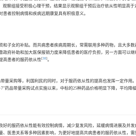
理，观察组接受积极心理干预，结果显示观察组干预后治疗依从性明显高于
对患者控制病情和疾病远期康复具有积极意义。
资和子女的补贴。而共病患者疾病周期长，常需联用多种药物，且大多数
靠政府补助和加大医保报销力度来降低患者的医疗负担，另一方面可以继
[
38
]
提高患者的服药依从性
。
药品带量采购等，利国利民的同时，对于服药依从性的提高也发挥一定作用
7”药品带量采购试点实施以来，中标的25种药品价格明显下降，平均降幅
良好的服药依从性能有效控制病情，减少复发风险，延缓病情进展及并发
量、医患关系等多种因素影响，为更好地提高共病患者的服药依从性，需