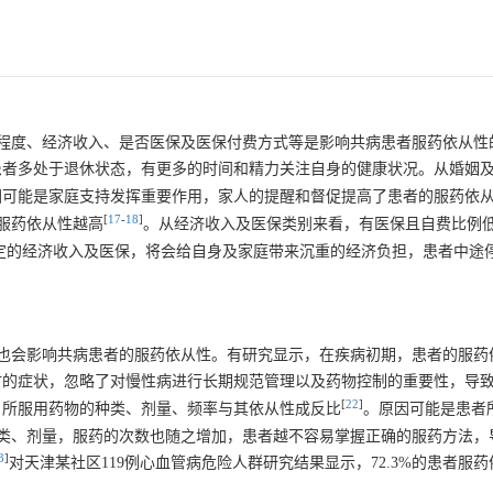
程度、经济收入、是否医保及医保付费方式等是影响共病患者服药依从性
患者多处于退休状态，有更多的时间和精力关注自身的健康状况。从婚姻
因可能是家庭支持发挥重要作用，家人的提醒和督促提高了患者的服药依
[
17
-
18
]
服药依从性越高
。从经济收入及医保类别来看，有医保且自费比例
定的经济收入及医保，将会给自身及家庭带来沉重的经济负担，患者中途
也会影响共病患者的服药依从性。有研究显示，在疾病初期，患者的服药
时的症状，忽略了对慢性病进行长期规范管理以及药物控制的重要性，导
[
22
]
，所服用药物的种类、剂量、频率与其依从性成反比
。原因可能是患者
类、剂量，服药的次数也随之增加，患者越不容易掌握正确的服药方法，
3
]
对天津某社区119例心血管病危险人群研究结果显示，72.3%的患者服