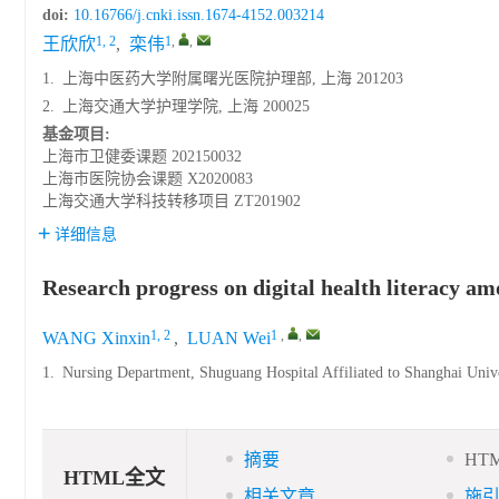
doi:
10.16766/j.cnki.issn.1674-4152.003214
1, 2
1
,
,
王欣欣
,
栾伟
1.
上海中医药大学附属曙光医院护理部, 上海 201203
2.
上海交通大学护理学院, 上海 200025
基金项目:
上海市卫健委课题
202150032
上海市医院协会课题
X2020083
上海交通大学科技转移项目
ZT201902
详细信息
Research progress on digital health literacy am
1, 2
1
,
,
WANG Xinxin
,
LUAN Wei
1.
Nursing Department, Shuguang Hospital Affiliated to Shanghai Uni
摘要
HT
HTML全文
相关文章
施