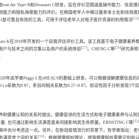
)于2017年由van der Vaart R和Drossaert C研发，旨在评价范围涵盖操作能力
息交流能力和隐私保密能力的评价。在韩国老年人中做过量表本土化和信效度研究
[
21
]
表明K-DHLI是可靠且有效的工具，可用于评估老年人对电子医疗资源的利用情况
re，eHLQ)是Lars K在2018年开发的一个自我评估评价工具。该工具基于电子健康素养框架(
[
27
]
[
28
]
户的属性、用户与技术之间的交集以及用户的系统体验
。CHENG C等
研究表明
。
ent，DHLA)于2020年由学者Peggy L在eHEALS的基础上研发，可以根据误解健康
s α系数为0.87，条目间相关系数为0.27~0.87。验证性因子分析发现3
养和健康认知的关系时提出，健康促进的生活方式和电子健康素养与认知
[
32
 也可通过影响生活满意度来间接影响其生命质量。ERNSTING C等
略中充分考虑这一点。另外，在新冠疫情流行的背景下，有学者指出：老
[
33
]
务满意度之间的关系
；根据健康赋权理论，增强健康赋权需要识别和