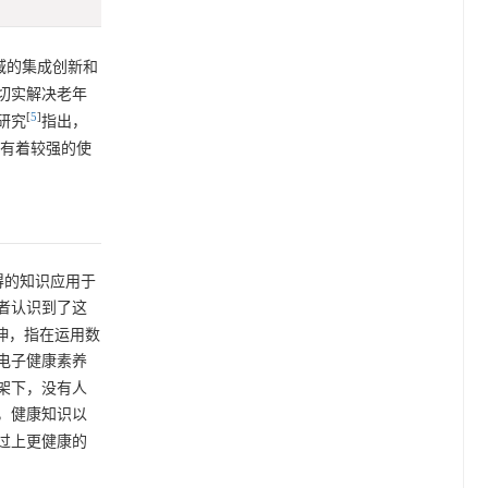
域的集成创新和
切实解决老年
[
5
]
研究
指出，
术有着较强的使
将获得的知识应用于
者认识到了这
的延伸，指在运用数
电子健康素养
架下，没有人
，健康知识以
过上更健康的