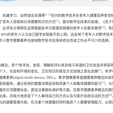
[
1
-
2
]
、机器学习、自然语言处理等
在内的数字技术在老年人健康及养老领
[
3
]
了老年人获取和分享健康知识的方式
。面对数字化改革的浪潮，《关于
[
4
]
，必须充分保障在运用智能技术方面遇到困难的老年人的基本需求
。有
93.36%的老年人认为自己能学会智能手机上网，这反映了老年人对数字技
年人数字健康素养也是除数字技术应用适老化改进之外必不可少的选择。
teracy, eHL)概念，即个体寻找、发现、理解和评价来自电子来源的卫生信息并
[
6
]
个人、社会和环境的变化，卫生知识的普及方式会随之变化发展
。有学
ital health literacy, DHL)。数字健康素养是健康素养概念
[
7
]
息和服务，通过有效的健康决策促进和改善个人和集体健康的能力
。与
播并交流健康信息，更加注重隐私保护等方面。在数字健康素养概念的框
[
8
]
出来，并极大地改变了个人看待自己的方式以及与医疗系统互动的方式
化的健康管理方案，在注重个体健康的同时提高个人健康管理能力，从而