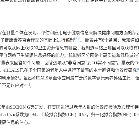
过数字设备进行健康管理有信心
的老年人自评数字健康素养得分较高
，eHEALS)是一个旨在测量个体在发现、评估和应用电子健康信息来解决健康问题方面
[
21
]
提出的电子健康素养百合模型的基础上进行编制
。量表共有8个条目：我知道
道可以从网上获取的卫生资源信息有哪些；我知道网络上哪里可以获取有
评价网络卫生资源信息好坏的能力；我能够区分网络上高质量和低质量的
回答每个问题，回答选项从“非常同意”到“非常不同意”。量表的Cronba
[
40。目前，eHEALS已在多个国家的老年人中进行了量表的本土翻译和信效度研究
的利用情况。虽然eHEALS是至今应用最广泛的数字健康素养评估工具，
[
25
]
目不足以应对
。
le，e-HLS)于2016年由SECKIN G等研发，在美国进行过老年人群的信效度检验及心
s α系数为0.94，比较拟合指数(CFI)=0.95，归一化拟合指数(NFI)=0.
健康信息的信心。