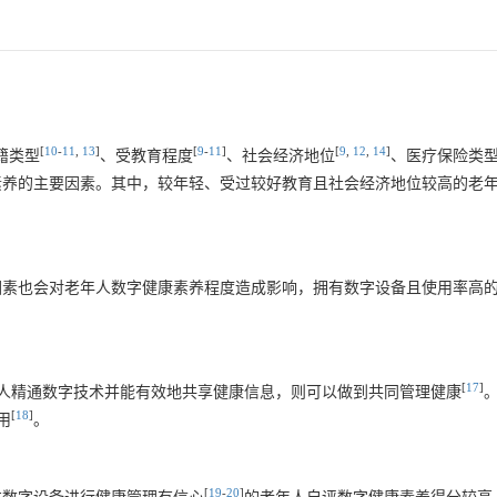
[
10
-
11
,
13
]
[
9
-
11
]
[
9
,
12
,
14
]
籍类型
、受教育程度
、社会经济地位
、医疗保险类
素养的主要因素。其中，较年轻、受过较好教育且社会经济地位较高的老
因素也会对老年人数字健康素养程度造成影响，拥有数字设备且使用率高
[
17
]
人精通数字技术并能有效地共享健康信息，则可以做到共同管理健康
[
18
]
用
。
[
19
-
20
]