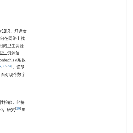
。
的综合知识、舒适度
如何在网络上找
用的卫生资源
卫生资源信
ch's α系数
6
,
22
-
24
]
，证明
但面对现今数字
理学特性检验，经探
[
26
]
90，研究
显