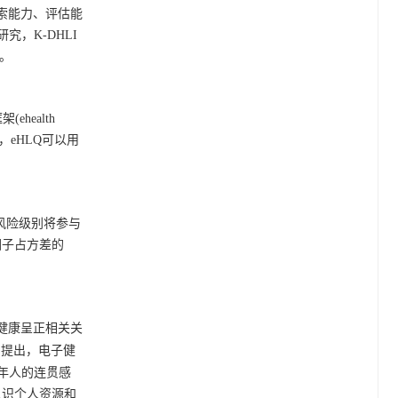
、信息搜索能力、评估能
，K-DHLI
。
ehealth
，eHLQ可以用
信息的风险级别将参与
个因子占方差的
健康呈正相关关
]
提出，电子健
年人的连贯感
认识个人资源和