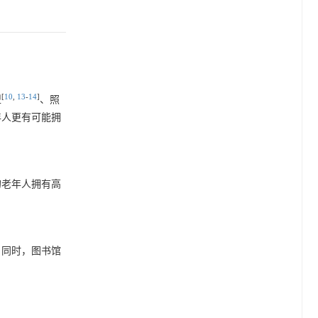
[
10
,
13
-
14
]
型
、照
年人更有可能拥
的老年人拥有高
。同时，图书馆