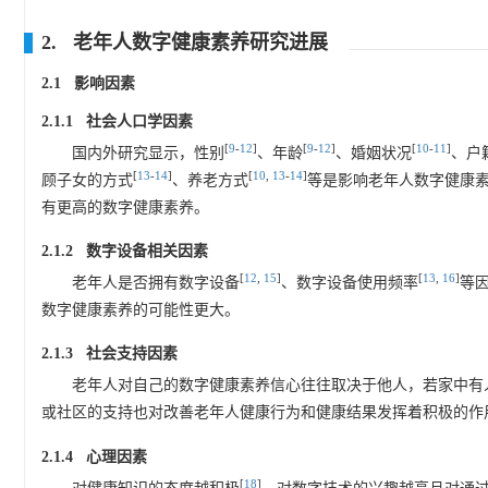
2. 老年人数字健康素养研究进展
2.1 影响因素
2.1.1 社会人口学因素
[
9
-
12
]
[
9
-
12
]
[
10
-
11
]
国内外研究显示，性别
、年龄
、婚姻状况
、户
[
13
-
14
]
[
10
,
13
-
14
]
顾子女的方式
、养老方式
等是影响老年人数字健康
有更高的数字健康素养。
2.1.2 数字设备相关因素
[
12
,
15
]
[
13
,
16
]
老年人是否拥有数字设备
、数字设备使用频率
等
数字健康素养的可能性更大。
2.1.3 社会支持因素
老年人对自己的数字健康素养信心往往取决于他人，若家中有
或社区的支持也对改善老年人健康行为和健康结果发挥着积极的作
2.1.4 心理因素
[
18
]