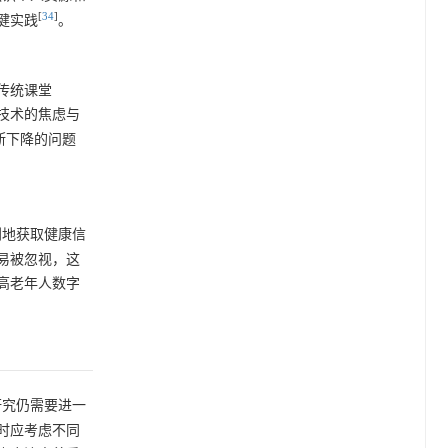
[
34
]
健实践
。
传统课堂
技术的焦虑与
断下降的问题
利地获取健康信
易被忽视，这
高老年人数字
研究仍需要进一
时应考虑不同