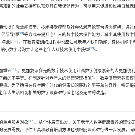
感知到的社会支持可以预测其自我保健行为，可以用来促进和维持自我保
通常以自我效能模型、技术接受模型及社会依赖理论等为概念框架，通过
[
39
]
、代际导师
等方式来提升老年人的数字技术操作能力，减少其使用数字
。与此同时，在教育培训的过程中也应注意老年人认知功能、身体机能不
[
39
]
助缩小数字鸿沟并让这些老年人从技术使用中获益
。
[
41
]
加重它
。更加复杂多元的数字技术使用让高数字健康素养的人更加便
了新的不平等。在制定针对老年人的健康管理措施时，数字健康素养很容
便捷。为了确保在数字医疗时代的健康知识获取的平等和包容性，需要提
老年人生活密切相关的数字设备进行适老化及无障碍改造。
[
42
]
的重点服务对象
。从个体层面出发，关于老年人数字健康素养的理论
的发展需要。评估工具和教育培训方法也须跟随理论进行进一步发展，同