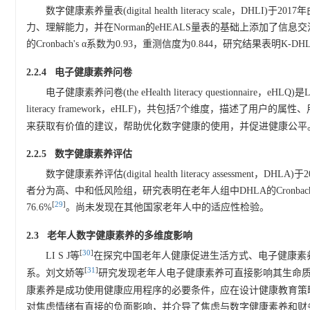
数字健康素养量表(digital health literacy scale，DHLI
力、理解能力，并在Norman的eHEALS量表的基础上添加了信
的Cronbach's α系数为0.93，重测信度为0.844，研究结果
2.2.4 电子健康素养问卷
电子健康素养问卷(the eHealth literacy questionnai
literacy framework，eHLF)，共包括7个维度，描述了用
来获取有价值的建议，帮助优化数字健康的使用，并促进健康公平
2.2.5 数字健康素养评估
数字健康素养评估(digital health literacy assessm
者分为高、中和低风险组，研究表明在老年人组中DHLA的Cronbach'
[
29
]
76.6%
。尚未发现在其他国家老年人中的适应性检验。
2.3 老年人数字健康素养的多维度影响
[
30
]
LI S J等
在探究中国老年人健康促进生活方式、电子健康素
[
31
]
系。刘文娇等
研究发现老年人电子健康素养可直接影响其生命质量,
康素养是成功使用健康应用程序的必要条件，应在设计健康教育策
对焦虑情绪有直接的负面影响，并介导了焦虑与数字健康素养和财