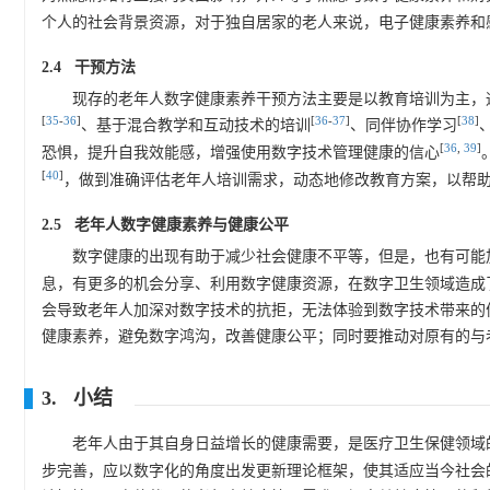
个人的社会背景资源，对于独自居家的老人来说，电子健康素养和
2.4 干预方法
现存的老年人数字健康素养干预方法主要是以教育培训为主，
[
35
-
36
]
[
36
-
37
]
[
38
]
、基于混合教学和互动技术的培训
、同伴协作学习
[
36
,
39
]
恐惧，提升自我效能感，增强使用数字技术管理健康的信心
[
40
]
，做到准确评估老年人培训需求，动态地修改教育方案，以帮
2.5 老年人数字健康素养与健康公平
数字健康的出现有助于减少社会健康不平等，但是，也有可能
息，有更多的机会分享、利用数字健康资源，在数字卫生领域造成
会导致老年人加深对数字技术的抗拒，无法体验到数字技术带来的
健康素养，避免数字鸿沟，改善健康公平；同时要推动对原有的与
3. 小结
老年人由于其自身日益增长的健康需要，是医疗卫生保健领域
步完善，应以数字化的角度出发更新理论框架，使其适应当今社会