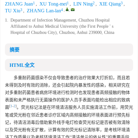
1
1
2
3
ZHANG Juan
,
XU Tong-mei
,
LIN Ning
,
XIE Qiang
,
3
4
,
,
TU Xiu
,
ZHANG Lan-lan
1.
Department of Infection Management, Chuzhou Hospital
Affiliated to Anhui Medical University (the First People ' s
Hospital of Chuzhou City), Chuzhou, Anhui 239000, China
摘要
HTML全文
多重耐药菌感染不仅会导致患者的治疗效果大打折扣，而且若
未得到及时有效的消除，还会引起院内暴发性的感染，相关研究在
对多重耐药菌患者病房环境进行检测时也发现患者高频接触的物体
表面和未严格执行无菌操作的医护人员手表面均能检出相应的致病
[
1
-
2
]
菌
。荧光标记法是在环境清洁服务人员实施清洁工作前，用荧光
笔或荧光粉在邻近患者诊疗区域内高频接触的环境表面进行预先标
记，待清洁消毒后借助紫外线手电灯检查荧光标记是否被有效清除
以及荧光粉有无扩散，计算有效的荧光标记清除率，是考核环境清
洁工作质量以及考核环境清洁工作“清洁单元的依从性”的重要手段