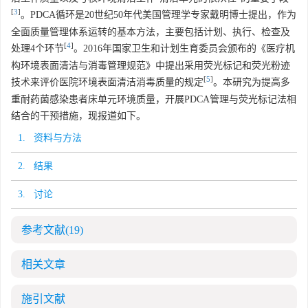
[
3
]
。PDCA循环是20世纪50年代美国管理学专家戴明博士提出，作为
全面质量管理体系运转的基本方法，主要包括计划、执行、检查及
[
4
]
处理4个环节
。2016年国家卫生和计划生育委员会颁布的《医疗机
构环境表面清洁与消毒管理规范》中提出采用荧光标记和荧光粉迹
[
5
]
技术来评价医院环境表面清洁消毒质量的规定
。本研究为提高多
重耐药菌感染患者床单元环境质量，开展PDCA管理与荧光标记法相
结合的干预措施，现报道如下。
1. 资料与方法
2. 结果
3. 讨论
参考文献
(19)
相关文章
施引文献