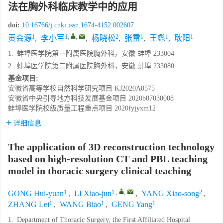
法在胸外科临床教学中的应用
doi:
10.16766/j.cnki.issn.1674-4152.002607
1
1
,
,
2
1
1
1
贡会源
,
李小军
,
杨晓松
,
张雷
,
王彪
,
耿阳
1.
蚌埠医学院第一附属医院胸外科，安徽 蚌埠 233004
2.
蚌埠医学院第二附属医院胸外科，安徽 蚌埠 233080
基金项目:
安徽省高等学校自然科学研究项目
KJ2020A0575
安徽省中央引导地方科技发展基金项目
2020b07030008
蚌埠医学院校级质量工程重点项目
2020fyjyxm12
详细信息
The application of 3D reconstruction technology
based on high-resolution CT and PBL teaching
model in thoracic surgery clinical teaching
1
1
,
,
2
GONG Hui-yuan
,
LI Xiao-jun
,
YANG Xiao-song
,
1
1
1
ZHANG Lei
,
WANG Biao
,
GENG Yang
1.
Department of Thoracic Surgery, the First Affiliated Hospital