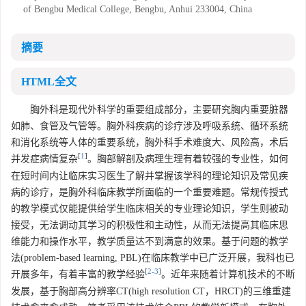
of Bengbu Medical College, Bengbu, Anhui 233004, China
摘要
HTML全文
胸外科是现代外科学的重要组成部分，主要研究胸内重要脏器
如肺、食管及气管等。胸外科疾病的诊疗涉及呼吸系统、循环系统
和消化系统等人体的重要系统，胸外科手术难度大、风险高，术后
[
1
]
并发症病情复杂
。胸部解剖及病理生理有着较强的专业性，如何
在短时间内让临床实习医生了解并掌握该学科的理论知识及常见疾
病的诊疗，是胸外科临床教学所面临的一个重要难题。常规传授式
的教学模式仅能提供给学生临床相关的专业理论知识，学生则被动
接受，无法调动其学习的积极性和主动性，从而无法提高其临床思
维能力和操作水平，教学质量达不到满意的效果。基于问题的教学
法(problem-based learning, PBL)在临床教学中已广泛开展，我科也已
[
2
-
3
]
开展多年，有着丰富的教学经验
。近年来随着计算机技术的不断
发展，基于胸部高分辨率CT(high resolution CT，HRCT)的三维重建