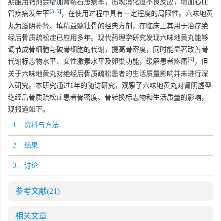
期服用钙剂会增加肾结石患病率，出现消化道不良反应，增加心血
[
3
-
5
]
管疾病发生率
，在使用过程中具有一定程度的局限性。六味地黄
丸为滋阴补肾、填精益髓壮骨的经典方剂，在临床上其用于治疗绝
经后骨质疏松症已应用多年。现代药理学研究发现六味地黄丸能够
调节成骨细胞与破骨细胞的代谢，提高骨密度，同时能显著改善骨
[
6
]
代谢标志物水平、女性激素水平及卵巢功能，缓解患者疼痛
，但
关于六味地黄丸对绝经后骨质疏松患者的生活质量影响并未进行深
入研究。本研究通过1年的随访研究，观察了六味地黄丸对肾阴虚型
绝经后骨质疏松症患者骨密度、骨转换标志物和生活质量的影响，
现报道如下。
1. 资料与方法
2. 结果
3. 讨论
参考文献
(21)
相关文章