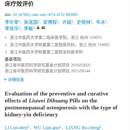
床疗效评价
doi:
10.16766/j.cnki.issn.1674-4152.002605
1
2
2
2
2
1
李伦莘
,
吴连国
,
梁博程
,
许超
,
史晓林
,
韦冰
,
3
3
,
,
李琰华
,
李敏
1.
浙江中医药大学第二临床医学院，浙江 杭州 310053
2.
浙江中医药大学附属第二医院骨伤科，浙江 杭州 310005
3.
浙江中医药大学附属第二医院全科医学科
基金项目:
浙江省中医药科学研究基金计划项目
2019ZQ026
浙江省中医药科学研究基金计划项目
2021ZB144
详细信息
Evaluation of the preventive and curative
effects of
Liuwei Dihuang
Pills on the
postmenopausal osteoporosis with the type of
kidney-yin deficiency
1
2
2
LI Lun-shen
,
WU Lian-guo
,
LIANG Bo-cheng
,