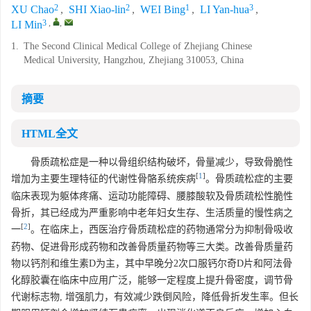
2
2
1
3
XU Chao
,
SHI Xiao-lin
,
WEI Bing
,
LI Yan-hua
,
3
,
,
LI Min
1.
The Second Clinical Medical College of Zhejiang Chinese
Medical University, Hangzhou, Zhejiang 310053, China
摘要
HTML全文
骨质疏松症是一种以骨组织结构破坏，骨量减少，导致骨脆性
[
1
]
增加为主要生理特征的代谢性骨骼系统疾病
。骨质疏松症的主要
临床表现为躯体疼痛、运动功能障碍、腰膝酸软及骨质疏松性脆性
骨折，其已经成为严重影响中老年妇女生存、生活质量的慢性病之
[
2
]
一
。在临床上，西医治疗骨质疏松症的药物通常分为抑制骨吸收
药物、促进骨形成药物和改善骨质量药物等三大类。改善骨质量药
物以钙剂和维生素D为主，其中早晚分2次口服钙尔奇D片和阿法骨
化醇胶囊在临床中应用广泛，能够一定程度上提升骨密度，调节骨
代谢标志物, 增强肌力，有效减少跌倒风险，降低骨折发生率。但长