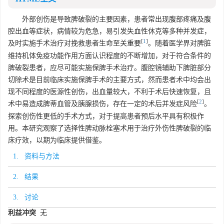
外部创伤是导致脾破裂的主要因素，患者常出现腹部疼痛及腹
腔出血等症状，病情较为危急，易引发失血性休克等多种并发症，
[
1
]
及时实施手术治疗对挽救患者生命至关重要
。随着医学界对脾脏
维持机体免疫功能作用方面认识程度的不断增加，对于符合条件的
脾破裂患者，应尽可能实施保脾手术治疗。腹腔镜辅助下脾脏部分
切除术是目前临床实施保脾手术的主要方式，然而患者术中均会出
现不同程度的医源性创伤，出血量较大，不利于术后快速恢复，且
[
2
]
术中易造成脾蒂血管及胰腺损伤，存在一定的术后并发症风险
。
探索创伤性更低的手术方式，对于提高患者预后水平具有积极作
用。本研究观察了选择性脾动脉栓塞术用于治疗外伤性脾破裂的临
床疗效，以期为临床提供借鉴。
1. 资料与方法
2. 结果
3. 讨论
利益冲突
无