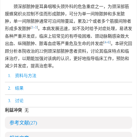
颈深部脓肿是耳鼻咽喉头颈外科的危急重症之一，为颈深部筋
膜蜂窝织炎控制不佳而形成脓肿，可分为单一间隙脓肿和多发脓
肿，单一间隙脓肿通常可沿间隙蔓延，累及2个或者多个筋膜间隙者
[
1
-
3
]
形成多发脓肿
。本病发展迅速，如不及时给予对症处理，易诱发
各种严重并发症，临床上较常见的有呼吸困难、颈动脉鞘感染致大
[
4
-
6
]
出血、纵隔脓肿、脓毒血症等严重危及生命的并发症
。本研究回
顾分析本院收治的22例颈深部脓肿患者资料，讨论其临床特点和临
床治疗，以期能加强对该病的认识，更好地指导临床工作，预防和
减少并发症，提高治愈率。
1. 资料与方法
2. 结果
3. 讨论
利益冲突
无
参考文献
(27)