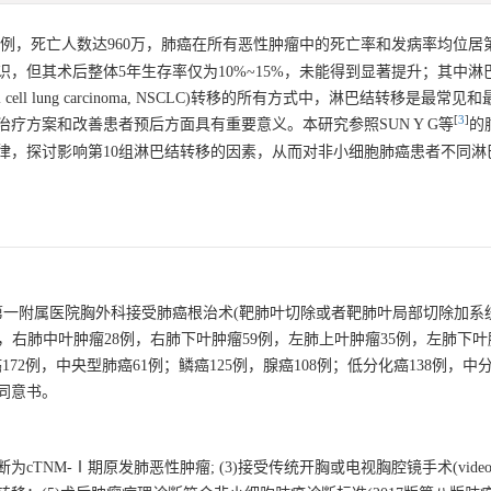
症病例，死亡人数达960万，肺癌在所有恶性肿瘤中的死亡率和发病率均位居
，但其术后整体5年生存率仅为10%~15%，未能得到显著提升；其中淋
ll lung carcinoma, NSCLC)转移的所有方式中，淋巴结转移是最常
[
3
]
疗方案和改善患者预后方面具有重要意义。本研究参照SUN Y G等
的
律，探讨影响第10组淋巴结转移的因素，从而对非小细胞肺癌患者不同淋
埠医学院第一附属医院胸外科接受肺癌根治术(靶肺叶切除或者靶肺叶局部切除加
例，右肺中叶肿瘤28例，右肺下叶肿瘤59例，左肺上叶肿瘤35例，左肺下叶
围型肺癌172例，中央型肺癌61例；鳞癌125例，腺癌108例；低分化癌138例，中
同意书。
TNM-Ⅰ期原发肺恶性肿瘤; (3)接受传统开胸或电视胸腔镜手术(video-ass