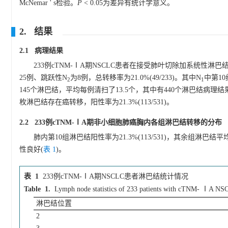
McNemar ' s检验。
P
< 0.05为差异有统计学意义。
2. 结果
2.1 病理结果
233例cTNM-ⅠA期NSCLC患者在接受肺叶切除加系统性
25例、跳跃性N
为8例，总转移率为21.0%(49/233)。其中N
中第1
2
1
145个淋巴结，平均每例清扫了13.5个，其中有440个淋巴结病理结果提示
枚淋巴结存在癌转移，阳性率为21.3%(113/531)。
2.2 233例cTNM-ⅠA期非小细胞肺癌胸内各组淋巴结转移的分布
肺内第10组淋巴结阳性率为21.3%(113/531)，其余组淋巴结平
性良好(
表 1
)。
表 1
233例cTNM-ⅠA期NSCLC患者淋巴结统计情况
Table 1.
Lymph node statistics of 233 patients with cTNM- ⅠA N
淋巴结位置
2