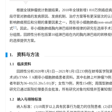
根据全球肿瘤统计数据结果，2018年全球新增1 810万例癌
段尽管对肺癌的发病原因、发病机制、治疗方案等有更深层次的认识
影响肺癌预后和分期的重要因素之一，而在非小细胞肺癌(non-small ce
[
2
]
式
。因此，非小细胞肺癌胸内淋巴结转移规律的研究在选择手术治
分组图，回顾性分析包括第10组淋巴结在内的胸内淋巴结的转移规
的选择提供方案。
1. 资料与方法
1.1 临床资料
回顾性分析2020年1月1日—2021年1月1日233例在蚌
术)的cTNM-ⅠA期非小细胞肺癌患者资料。其中右肺上叶肿瘤79
者年龄为36~81(55.20±5.01)岁；女性79例，男性154例；周
研究已通过医院伦理委员会批准，所有研究对象均知情并签署知情
1.2 纳入与排除标准
纳入标准：(1)18周岁以上具有民事行为能力的住院患者; (2)诊断为c