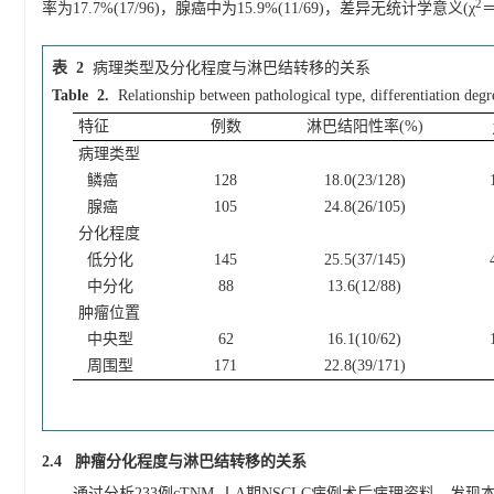
2
率为17.7%(17/96)，腺癌中为15.9%(11/69)，差异无统计学意义(χ
＝
表 2
病理类型及分化程度与淋巴结转移的关系
Table 2.
Relationship between pathological type, differentiation deg
特征
例数
淋巴结阳性率(%)
病理类型
鳞癌
128
18.0(23/128)
腺癌
105
24.8(26/105)
分化程度
低分化
145
25.5(37/145)
中分化
88
13.6(12/88)
肿瘤位置
中央型
62
16.1(10/62)
周围型
171
22.8(39/171)
2.4 肿瘤分化程度与淋巴结转移的关系
通过分析233例cTNM-ⅠA期NSCLC病例术后病理资料，发现