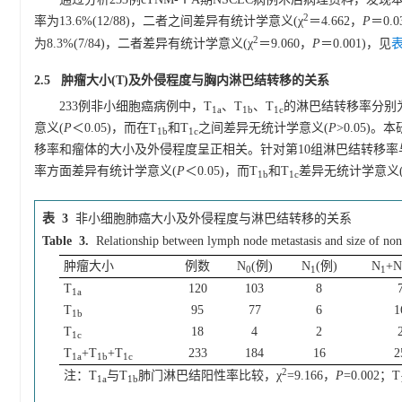
2
率为13.6%(12/88)，二者之间差异有统计学意义(χ
＝4.662，
P
＝0.
2
为8.3%(7/84)，二者差异有统计学意义(χ
＝9.060，
P
＝0.001)，见
表
2.5 肿瘤大小(T)及外侵程度与胸内淋巴结转移的关系
233例非小细胞癌病例中，T
、T
、T
的淋巴结转移率分别为14.1
1a
1b
1c
意义(
P
＜0.05)，而在T
和T
之间差异无统计学意义(
P
>0.05)
1b
1c
移率和瘤体的大小及外侵程度呈正相关。针对第10组淋巴结转移率
率方面差异有统计学意义(
P
＜0.05)，而T
和T
差异无统计学意义
1b
1c
表 3
非小细胞肺癌大小及外侵程度与淋巴结转移的关系
Table 3.
Relationship between lymph node metastasis and size of non
肿瘤大小
例数
N
(例)
N
(例)
N
+
0
1
1
T
120
103
8
1a
T
95
77
6
1
1b
T
18
4
2
1c
T
+T
+T
233
184
16
2
1a
1b
1c
2
注：T
与T
肺门淋巴结阳性率比较，χ
=9.166，
P
=0.002；T
1a
1b