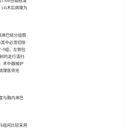
肺癌TNM分期标准
(4)术后病理为
癌淋巴结分组图
为其中必须切除
~9组，左侧包
管树的走行清扫
结。术中器械护
病理医师完
度与胸内淋巴
资料组间比较采用