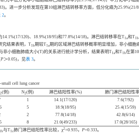
033)。进一步分析发现在第10组淋巴结转移率方面，低分化癌为25.9%(21/
 2
。
%(17/120)、18.9%(18/95)和77.8%(14/18)。淋巴结转移率在T
和T
1a
1b
。本研究结果表明，T
期较T
期的区域淋巴结转移概率明显增加，非小细胞
1b
1a
与非小细胞肺癌大小(T)的关系进行统计学分析，结果表明T
和T
在第1
1a
1b
(
P
＞0.05)，见
表 3
。
-small cell lung cancer
N
(例)
N
(例)
淋巴结阳性率(%)
肺门淋巴结阳性率(
2
2
7
1
14.1(17/120)
7.6(7/92)
6
5
18.9(18/95)
25.4(15/59)
2
2
77.8(14/18)
42.8(6/14)
5
8
21.0(49/233)
17.0(28/165)
2
与T
肺门淋巴结阳性率比较，χ
=0.935，
P
=0.333。
1b
1c