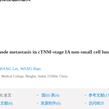
 node metastasis in cTNM-stage IA non-small cell lu
HANG Lei
,
WANG Biao
bu Medical College, Bengbu, Anhui 233004, China
ML全文
图
(0)
表
(4)
参考文献
(17
引文献
(6)
资源附件
(0)
访问统计