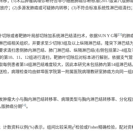
(4)无远处转移；(5)术后肿瘤病理诊断符合非小细胞肺癌诊断标准(2017版第八版
放疗；(2)多源发肺癌或可疑肺内转移；(3)不符合标准系统性淋巴结清扫；
[
3
]
靶肺叶切除或者靶肺叶局部切除加系统淋巴结清扫术，依据SUN Y G等
的肺
淋巴结相关组织，并要求至少切除3组及以上纵隔淋巴结，隆突下淋巴结
求清扫患侧肺内淋巴结、肺门淋巴结、纵隔淋巴结(右侧包括第2~4组及7
的第10、11、12组进行清扫，靶肺叶切除后对标本进行解剖，依据支气
获取每例患者第14组淋巴结难度较大，因此本研究未包括肺内第14组淋巴
送检，病理检查均由蚌埠医学院第一附属医院病理教研室肺癌方向同一组
发肿瘤大小与胸内淋巴结转移率、病理类型与胸内淋巴结转移率、分化程
[
4
]
八版肺癌分期
。
2
；计数资料以例(%)表示，组间比较采用χ
检验或Fisher精确检验，配对