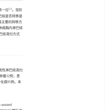
[
1
]
第一位
。现阶
巴结是否转移是
见和最主要的转移方
肺癌胸内淋巴结
巴结清扫方式
系统性淋巴结清扫
肿瘤32例；患
分化癌95例。本
isted