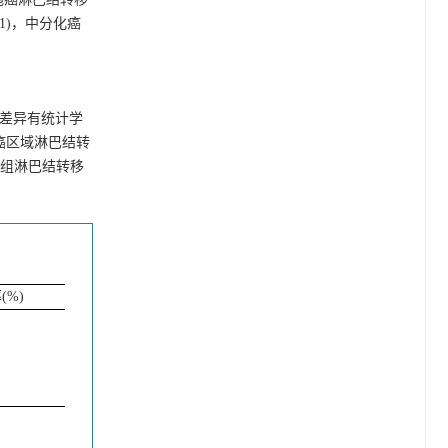
81)，中分化癌
差异有统计学
癌区域淋巴结转
0组淋巴结转移
%)