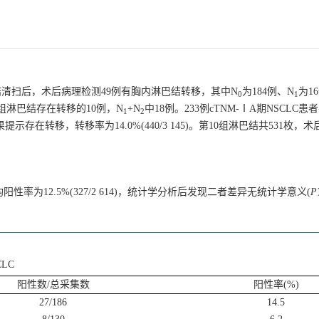
淋巴结清扫后，术后病理检测49例有胸内淋巴结转移，其中N
为184例、N
为1
0
1
0组淋巴结存在转移的10例，N
+N
中18例。233例cTNM-ⅠA期NSCLC
1
2
存在转移，转移率为14.0%(440/3 145)。第10组淋巴结共531枚，术
均阳性率为12.5%(327/2 614)，统计学分析后发现二者差异无统计学意义(
P
SCLC
阳性数/总采集数
阳性率(%)
27/186
14.5