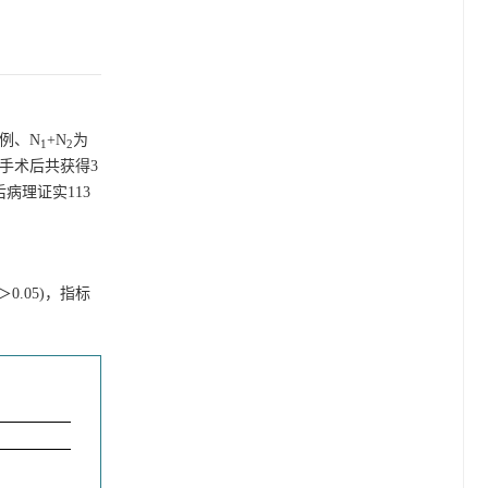
6例、N
+N
为
1
2
患者手术后共获得3
后病理证实113
＞0.05)，指标