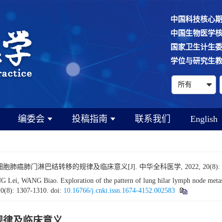
中国科技核心
中国生物医学
国家卫生计生
学位与研究生
编委会
投稿指南
联系我们
English
胞肺癌肺门淋巴结转移的规律及临床意义[J]. 中华全科医学, 2022, 20(8): 13
WANG Biao. Exploration of the pattern of lung hilar lymph node metastasis
20(8): 1307-1310.
doi:
10.16766/j.cnki.issn.1674-4152.002583
规律及临床意义