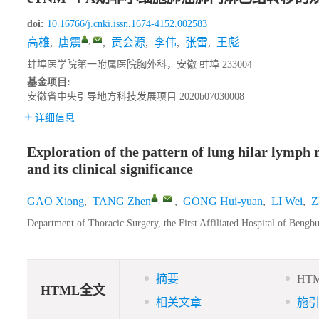
doi:
10.16766/j.cnki.issn.1674-4152.002583
,
高雄
,
唐震
,
贡会源
,
李伟
,
张雷
,
王彪
蚌埠医学院第一附属医院胸外科，安徽 蚌埠 233004
基金项目:
安徽省中央引导地方科技发展项目
2020b07030008
详细信息
Exploration of the pattern of lung hilar lymph
and its clinical significance
,
GAO Xiong
,
TANG Zhen
,
GONG Hui-yuan
,
LI Wei
,
Z
Department of Thoracic Surgery, the First Affiliated Hospital of Beng
摘要
HT
HTML全文
相关文章
施