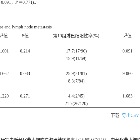
0.091，
P
＝0.771)。
ree and lymph node metastasis
2
2
χ
值
P
值
第10组淋巴结阳性率(%)
χ
值
1.601
0.214
17.7(17/96)
0.091
15.9(11/69)
4.662
0.033
25.9(21/81)
9.060
8.3(7/84)
1.220
0.271
4.4(2/45)
1.683
21.7(26/120)
下载:
导出CS
本研究中低分化非小细胞癌淋巴结转移率为25.5%(37/145)，中分化非小