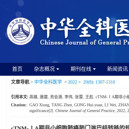
首页
杂志概况
期刊在线
新闻资讯
文章导航
>
中华全科医学
>
2022
>
20(8): 1307-1310
引用本文:
高雄, 唐震, 贡会源, 李伟, 张雷, 王彪. cTNM-ⅠA期非小细
Citation:
GAO Xiong, TANG Zhen, GONG Hui-yuan, LI Wei, ZHANG Lei, 
significance[J].
Chinese Journal of General Practice
, 2022, 
cTNM-ⅠA期非小细胞肺癌肺门淋巴结转移的