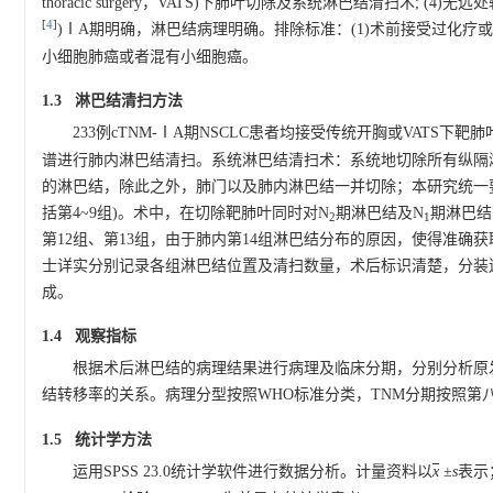
thoracic surgery，VATS)下肺叶切除及系统淋巴结清扫术; 
[
4
]
)ⅠA期明确，淋巴结病理明确。排除标准：(1)术前接受过化疗或
小细胞肺癌或者混有小细胞癌。
1.3 淋巴结清扫方法
233例cTNM-ⅠA期NSCLC患者均接受传统开胸或VATS下
谱进行肺内淋巴结清扫。系统淋巴结清扫术：系统地切除所有纵隔
的淋巴结，除此之外，肺门以及肺内淋巴结一并切除；本研究统一要
括第4~9组)。术中，在切除靶肺叶同时对N
期淋巴结及N
期淋巴结
2
1
第12组、第13组，由于肺内第14组淋巴结分布的原因，使得准确
士详实分别记录各组淋巴结位置及清扫数量，术后标识清楚，分装
成。
1.4 观察指标
根据术后淋巴结的病理结果进行病理及临床分期，分别分析原
结转移率的关系。病理分型按照WHO标准分类，TNM分期按照第
1.5 统计学方法
运用SPSS 23.0统计学软件进行数据分析。计量资料以
x
±
s
表示