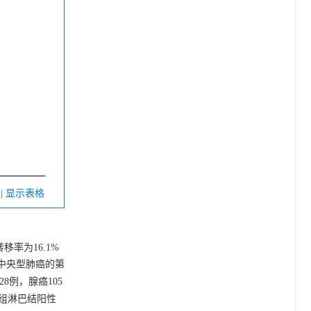
V
| 显示表格
移率为16.1%
)。中央型肺癌的第
28例，腺癌105
10组淋巴结阳性