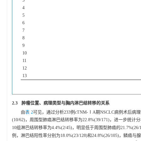
3
4
5
6
7
8
9
10
11
12
13
2.3 肿瘤位置、病理类型与胸内淋巴结转移的关系
由
表 2
可见，通过分析233例cTNM-ⅠA期NSCLC病例术后
(10/62)，周围型肺癌淋巴结转移率为22.8%(39/171)，进一
10组淋巴结转移率为4.4%(2/45)，明显低于周围型肺癌的21.7%(26
例，淋巴结阳性率分别为18.0%(23/128)和24.8%(26/105)