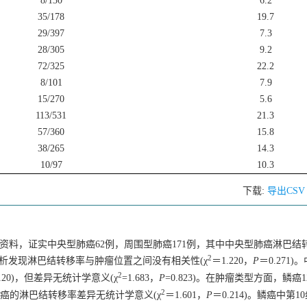
8/130
6.2
35/178
19.7
29/397
7.3
28/305
9.2
72/325
22.2
8/101
7.9
15/270
5.6
113/531
21.3
57/360
15.8
38/265
14.3
10/97
10.3
下载:
导出CS
病理资料，证实中央型肺癌62例，周围型肺癌171例，其中中央型肺癌淋巴结转
2
步统计分析发现淋巴结转移率与肿瘤位置之间没有相关性(χ
＝1.220，
P
＝0.271
2
/120)，但差异无统计学意义(χ
=1.683，
P
=0.823)。在肿瘤类型方面，鳞癌1
2
，鳞癌与腺癌的淋巴结转移率差异无统计学意义(χ
＝1.601，
P
＝0.214)。鳞癌中第