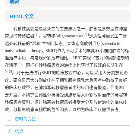
摘要
HTML全文
转移性病变是癌症死亡的主要原因之一，肺部是多数恶性肿瘤
[
1
]
[
2
]
常见的转移脏器
。寡转移(oligometastases)
是恶性肿瘤发生广泛
远处转移前的“温和”“中间”状态。立体定向放射治疗(stereotactic
body radiation therapy, SBRT)作为不可手术的早期非小细胞肺癌的标
准治疗手段，与常规分割放疗相比，SBRT实现了较好的局部控制和
[
3
]
存活率
，同样在转移瘤患者的治疗上也获得了较好的长期生存
[
4
-
5
]
。对于无法进行SBRT的临床放疗中心，可以采用大分割放射治
疗。研究显示大分割放疗在早期乳腺癌保乳术后患者中取得了良好
[
6
]
的临床疗效
，在肺部寡转移瘤患者中的应用也有报道，但尚未广
泛开展。本研究回顾性分析接受螺旋断层大分割放射治疗的肺寡转
移瘤患者资料，探讨肺寡转移瘤患者接受大分割放射治疗的临床疗
效，分析影响患者预后的危险因素，以期为临床治疗提供参考。
1. 资料与方法
2. 结果