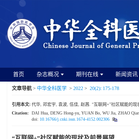
首页
杂志概况
期刊在线
新闻资讯
文章导航
>
中华全科医学
>
2022
>
20(2): 175-178
引用本文:
代华, 邓宏宇, 袁波, 伍佳, 赵茜. “互联网+”社区赋能的现状及前景
Citation:
DAI Hua, DENG Hong-yu, YUAN Bo, WU Jia, ZHAO Qian. Th
doi:
10.16766/j.cnki.issn.1674-4152.002306
“互联网+”社区赋能的现状及前景展望