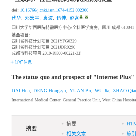
doi:
10.16766/j.cnki.issn.1674-4152.002306
,
代华
,
邓宏宇
,
袁波
,
伍佳
,
赵茜
四川大学华西医院特需医疗中心/全科医学病房，四川 成都 610041
基金项目:
四川省科技计划项目
2021YFG0329
四川省科技计划项目
2021JDR0296
成都市科技项目
2019-RK00-00221-ZF
详细信息
The status quo and prospect of "Internet Pl
DAI Hua
,
DENG Hong-yu
,
YUAN Bo
,
WU Jia
,
ZHAO Qia
International Medical Center, General Practice Unit, West China Hospi
摘要
HT
摘要
相关文章
施