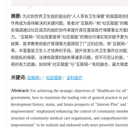
摘要:
为达到世界卫生组织提出的“人人享有卫生保健”和我国政府提
作用成为亟待解决的关键问题。笔者对“互联网+”和“社区赋能”
系强调通过社区成员的组织协作来提升其在基层医疗保健事业方面
力。“互联网+”的出现更是将“社区赋能”的理论付诸实现并赋予更
结算、医学教育和医疗管理等方面得到了广泛的应用，将“互联网+
率，丰富基层卫生人才培养的手段，提升突发公共卫生事件应对能力
和隐私的保密、法律和政策的缺失等诸多问题，但不可否认的是，“
用的有力武器。如何将“社区赋能”与“互联网+”有机融合，最大
关键词:
互联网+
/
社区赋能
/
全科医疗
Abstract:
For achieving the strategic objectives of "Healthcare for a
government, how to maximize the leading role of general practice in pr
development history, status, and future prospects of "Internet Plus" 
empowerment" emphasized enhancing the control of community members i
structure of community medical care organization, and comprehensively
empowerment" to be realized and endowed with more powerful functions, 