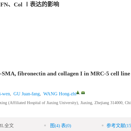
FN、Col Ⅰ表达的影响
a-SMA, fibronectin and collagen I in MRC-5 cell lin
,
-wen
,
GU Juan-fang
,
WANG Hong-zhi
ng (Affiliated Hospital of Jiaxing University), Jiaxing, Zhejiang 314000, Ch
ML全文
图
(4)
表
(0)
参考文献
(15