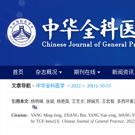
首页
杂志概况
期刊在线
新闻资讯
文章导航
>
中华全科医学
>
2022
>
20(1): 50-53
引用本文:
杨明峰, 张斌, 杨艳英, 王艺文, 顾娟芳, 王宏智. 多西环素对TG
Citation:
YANG Ming-feng, ZHANG Bin, YANG Yan-ying, WANG Yi-wen, 
by TGF-beta1[J].
Chinese Journal of General Practice
, 2022