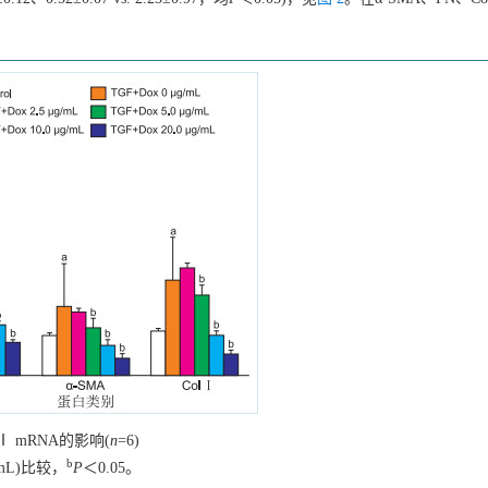
Ⅰ mRNA的影响(
n
=6)
b
/mL)比较，
P
＜0.05。