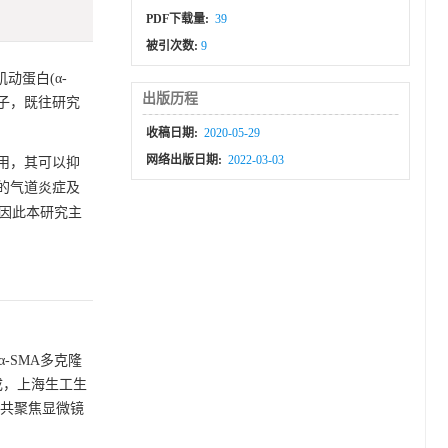
PDF下载量:
39
被引次数:
9
动蛋白(α-
出版历程
细胞因子，既往研究
收稿日期:
2020-05-29
网络出版日期:
2022-03-03
作用，其可以抑
的气道炎症及
，因此本研究主
-SMA多克隆
及合成，上海生工生
光共聚焦显微镜