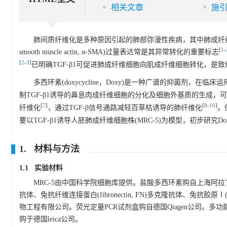
相关文章
施
肺间质纤维化是多种原因引起的肺部弥漫性疾病，其中肺成纤维
[
1
-
smooth muscle actin, α-SMA)过量表达常是其异常转化的重要标志
[
2
-
3
]
已明确TGF-β1可促进肺成纤维细胞向肌成纤维细胞转化，是
多西环素(doxycycline，Doxy)是一种广谱的抑菌剂，在
制TGF-β1诱导的鼻息肉成纤维细胞的分化及细胞外基质的生成
[
7
]
[
8
-
10
]
纤维化
，通过TGF-β信号通路减轻百草枯诱导的肺纤维化
。
要以TGF-β1诱导人胚肺成纤维细胞株(MRC-5)为模型，初步研究D
1. 材料与方法
1.1 实验材料
MRC-5由中国科学院细胞库提供。盐酸多西环素购自上海阿拉
抗体、兔抗纤维连接蛋白(fibronectin, FN)多克隆抗体、兔抗胶原Ⅰ
物工程有限公司。荧光定量PCR试剂盒购自德国Qiagen公司。多
购于德国leica公司。