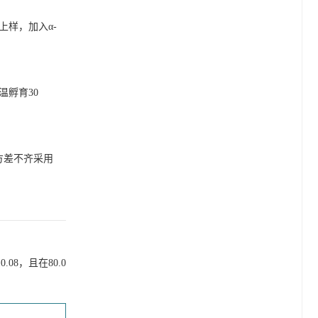
上样，加入α-
。
室温孵育30
方差不齐采用
.08，且在80.0