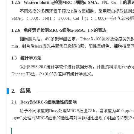
1.2.5 Western blotting检测MRC-5细胞α-SMA、FN、Col Ⅰ的表
不同浓度的多西环素干预72 h后收集细胞，采用蛋白提取试剂盒
SMA(1 ∶ 500)、FN(1 ∶ 1 000)、Col Ⅰ(1 ∶ 1 000
1.2.6 免疫荧光检测MRC-5细胞α-SMA、FN的表达
细胞爬片后，4%多聚甲醛固定，TritonX-100透膜及免疫荧光封闭
min，封片后leica激光共聚焦显微镜拍照，阳性呈绿色、细胞核呈
1.3 统计学方法
采用SPSS 20.0统计学软件进行数据分析，计量资料采用
x
±
s
表
Dunnett T3法，
P
＜0.05为差异有统计学意义。
2. 结果
2.1 Doxy对MRC-5细胞活性的影响
给予不同浓度的Doxy处理MRC-5细胞72 h，当浓度为40.0 μg/mL
μg/mL处理时MRC-5细胞的活性与对照组相比出现了明显的抑制(
P