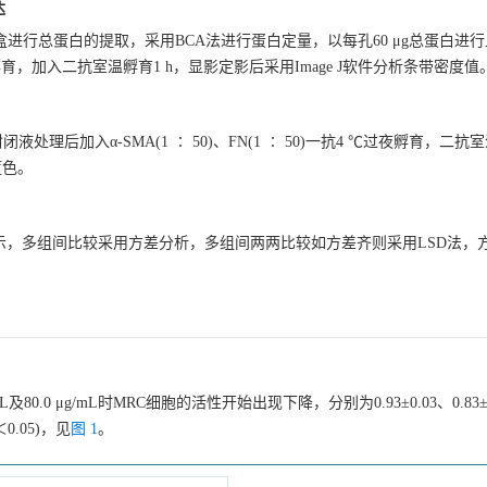
达
进行总蛋白的提取，采用BCA法进行蛋白定量，以每孔60 μg总蛋白进行
)一抗4 ℃过夜孵育，加入二抗室温孵育1 h，显影定影后采用Image J软件分析条带密度值
液处理后加入α-SMA(1 ∶ 50)、FN(1 ∶ 50)一抗4 ℃过夜孵育，二抗
蓝色。
示，多组间比较采用方差分析，多组间两两比较如方差齐则采用LSD法，
及80.0 μg/mL时MRC细胞的活性开始出现下降，分别为0.93±0.03、0.83±0
＜0.05)，见
图 1
。