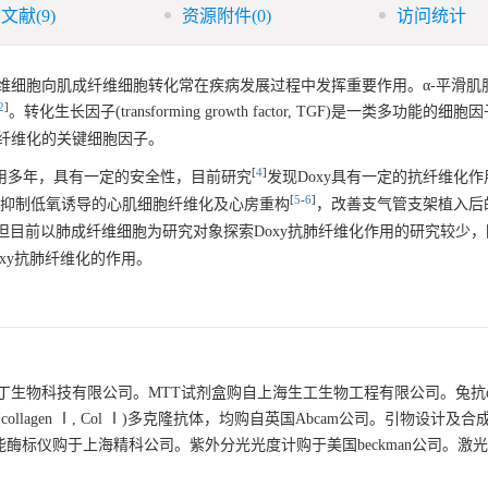
引文献
(9)
资源附件
(0)
访问统计
细胞向肌成纤维细胞转化常在疾病发展过程中发挥重要作用。α-平滑肌肌
2
]
。转化生长因子(transforming growth factor, TGF)是一类多功能的
致纤维化的关键细胞因子。
[
4
]
临床运用多年，具有一定的安全性，目前研究
发现Doxy具有一定的抗纤维化
[
5
-
6
]
，可抑制低氧诱导的心肌细胞纤维化及心房重构
，改善支气管支架植入后
但目前以肺成纤维细胞为研究对象探索Doxy抗肺纤维化作用的研究较少
oxy抗肺纤维化的作用。
丁生物科技有限公司。MTT试剂盒购自上海生工生物工程有限公司。兔抗α
(collagen Ⅰ, Col Ⅰ)多克隆抗体，均购自英国Abcam公司。引物设计
功能酶标仪购于上海精科公司。紫外分光光度计购于美国beckman公司。激