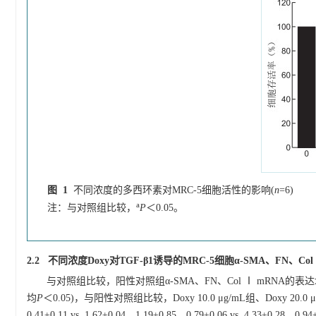
图 1
不同浓度的多西环素对MRC-5细胞活性的影响(
n
=6)
a
注：与对照组比较，
P
＜0.05。
2.2 不同浓度Doxy对TGF-β1诱导的MRC-5细胞α-SMA、FN、C
与对照组比较，阳性对照组α-SMA、FN、Col Ⅰ mRNA的表达均明显升高(1.62±0
均
P
＜0.05)，与阳性对照组比较，Doxy 10.0 μg/mL组、Doxy 20
0.41±0.11 vs. 1.62±0.04，1.19±0.85、0.79±0.06 vs. 4.33±0.28，0.9