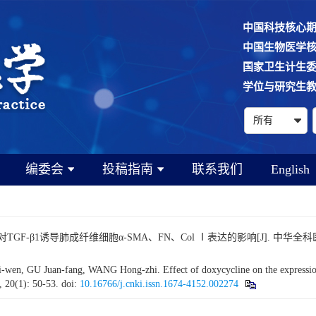
中国科技核心
中国生物医学
国家卫生计生
学位与研究生
编委会
投稿指南
联系我们
English
F-β1诱导肺成纤维细胞α-SMA、FN、Col Ⅰ表达的影响[J]. 中华全科医学, 202
GU Juan-fang, WANG Hong-zhi. Effect of doxycycline on the expression of
, 20(1): 50-53.
doi:
10.16766/j.cnki.issn.1674-4152.002274