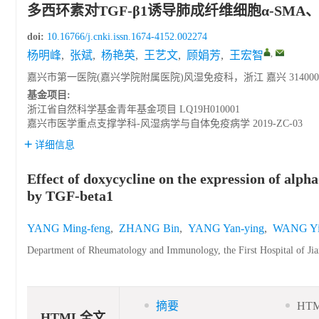
多西环素对TGF-β1诱导肺成纤维细胞α-SMA、
doi:
10.16766/j.cnki.issn.1674-4152.002274
,
杨明峰
,
张斌
,
杨艳英
,
王艺文
,
顾娟芳
,
王宏智
嘉兴市第一医院(嘉兴学院附属医院)风湿免疫科，浙江 嘉兴 314000
基金项目:
浙江省自然科学基金青年基金项目
LQ19H010001
嘉兴市医学重点支撑学科-风湿病学与自体免疫病学
2019-ZC-03
详细信息
Effect of doxycycline on the expression of alph
by TGF-beta1
YANG Ming-feng
,
ZHANG Bin
,
YANG Yan-ying
,
WANG Yi
Department of Rheumatology and Immunology, the First Hospital of Jiaxi
摘要
HT
HTML全文