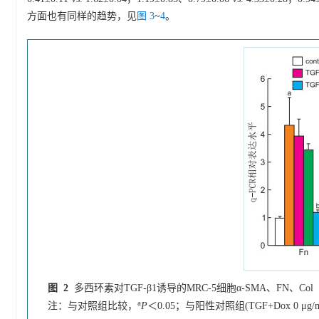
方面也有同样的趋势，见
图 3
~
4
。
图 2
多西环素对TGF-β1诱导的MRC-5细胞α-SMA、FN、Col 
a
注：与对照组比较，
P
＜0.05；与阳性对照组(TGF+Dox 0 μg