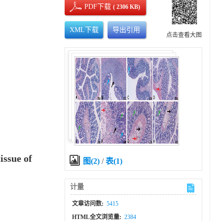
PDF下载
( 2306 KB)
XML下载
导出引用
点击查看大图
issue of
图(2)
/
表(1)
计量
文章访问数:
5415
HTML全文浏览量:
2384