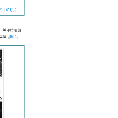
片
幻灯片
；美沙拉嗪组
具体见
图 2
。