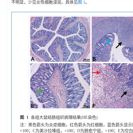
不明显，少见炎性细胞浸润，具体见
图 1
。
图 1
各组大鼠结肠组织病理结果(HE染色)
注：黑色箭头为炎症细胞，红色箭头为红细胞，蓝色箭头显示隐
×100；C为美沙拉嗪组，×100；D为肠愈宁组，×100；E为空