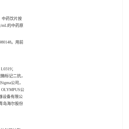
g。中药饮片按
/mL的中药原
0148。用前
L0319；
/辣根酶标记二抗，
国Sigma公司，
OLYMPUS公
仪器设备有限公
，青岛海尔股份