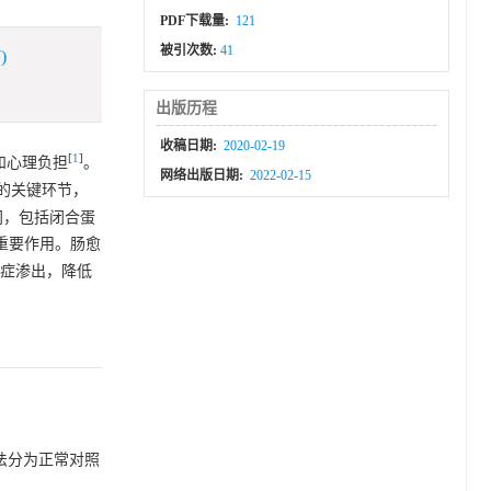
PDF下载量:
121
被引次数:
41
)
出版历程
收稿日期:
2020-02-19
[
1
]
济和心理负担
。
网络出版日期:
2022-02-15
的关键环节，
胞间，包括闭合蛋
重要作用。肠愈
炎症渗出，降低
表法分为正常对照