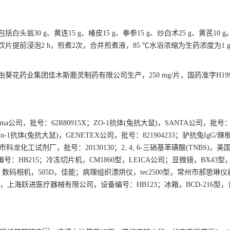
30 g、黄连15 g、椿皮15 g、拳参15 g、炒白术25 g、黄芪10 
提前浸泡2 h，煎煮2次，合并煎煮液，85 ℃水浴浓缩为生药浓度为1 g
药业集团佳木斯鹿灵制药有限公司生产，250 mg/片，国药准字H1998
ma公司，批号：62R80915X；ZO-1抗体(兔抗大鼠)，SANTA公司，批号：
laudin-1抗体(兔抗大鼠)，GENETEX公司，批号：821904233；驴抗兔IgG
水乙醇，成都市科龙化工试剂厂，批号：20130130；2, 4, 6-三硝基苯磺酸(TNBS)，美
编号：HB215；冷冻切片机，CM1860型，LEICA公司；显微镜，BX43型，
；数码相机，505D，佳能；病理组织漂烘仪，tec2500型，常州市郝思琳
-Ⅱ型，上海跃进医疗器械有限公司，设备编号：HB123；冰箱，BCD-216型