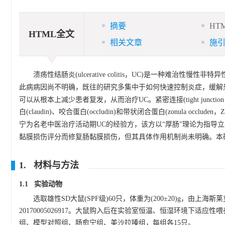
摘要
HT
HTML全文
相关文章
施
溃疡性结肠炎(ulcerative colitis，UC)是一种
此病病因尚不明确，既往的研究多集中于如何快速控制炎症，缓解
可以从根本上减少患者复发，从而治疗UC。紧密连接(tight jun
白(claudin)、咬合蛋白(occludin)和带状闭合蛋白(zonula occlu
宁为名老中医治疗活动期UC的经验方，该方以“厚肠”理论为指导
黏膜损伤评分而修复肠黏膜损伤，但其具体作用机制尚未明确。本
1. 材料与方法
1.1 实验动物
选取雄性SD大鼠(SPF级)60只，体重为(200±20)g，由上海
20170005026917。大鼠购入后在实验室恒温、恒湿环境下适
组、模型对照组、肠愈宁组、美沙拉嗪组，每组各15只。