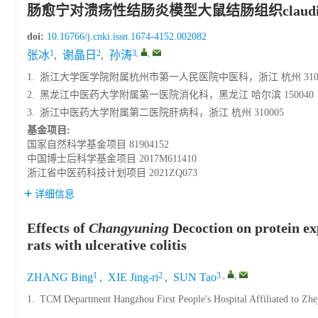
肠愈宁对溃疡性结肠炎模型大鼠结肠组织claudin-
doi:
10.16766/j.cnki.issn.1674-4152.002082
1
2
3
,
,
张冰
,
谢晶日
,
孙涛
1.
浙江大学医学院附属杭州市第一人民医院中医科，浙江 杭州 3100
2.
黑龙江中医药大学附属第一医院消化科，黑龙江 哈尔滨 150040
3.
浙江中医药大学附属第二医院肝病科，浙江 杭州 310005
基金项目:
国家自然科学基金项目
81904152
中国博士后科学基金项目
2017M611410
浙江省中医药科技计划项目
2021ZQ073
详细信息
Effects of
Changyuning
Decoction on protein exp
rats with ulcerative colitis
1
2
3
,
,
ZHANG Bing
,
XIE Jing-ri
,
SUN Tao
1.
TCM Department Hangzhou First People's Hospital Affiliated to Zhe