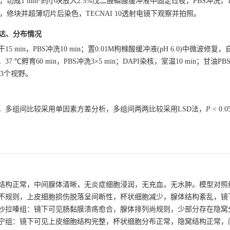
，切成1 mm
的小块放入2.5%戊二醛磷酸缓冲液中固定过夜，PBS冲洗，
，修块并超薄切片后染色，TECNAI 10透射电镜下观察并拍照。
in表达、分布情况
in，PBS冲洗10 min；置0.01M枸橼酸缓冲液(pH 6.0)中微波修复
 ℃孵育60 min，PBS冲洗3×5 min；DAPI染核，室温10 min；甘油
取3个视野。
，多组间比较采用单因素方差分析，多组间两两比较采用LSD法，
P
< 0
结构正常，中间腺体清晰，无炎症细胞浸润，无充血，无水肿。模型对照
不规则，上皮细胞损伤脱落呈间断性，杯状细胞减少，腺体结构紊乱，镜
沙拉嗪组：镜下可见肠黏膜溃疡愈合，腺体排列尚规则，少部分存在隐窝
宁组：镜下可见上皮细胞结构完整，杯状细胞分布正常，隐窝结构正常，