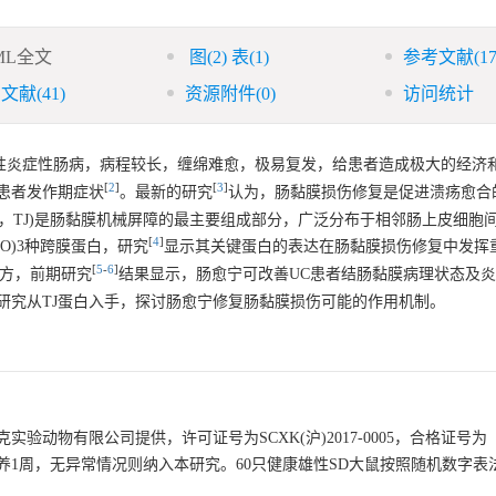
ML全文
图
(2)
表
(1)
参考文献
(17
引文献
(41)
资源附件
(0)
访问统计
难治性慢性非特异性炎症性肠病，病程较长，缠绵难愈，极易复发，给患者造成极大的经
[
2
]
[
3
]
患者发作期症状
。最新的研究
认为，肠黏膜损伤修复是促进溃疡愈合
ction，TJ)是肠黏膜机械屏障的最主要组成部分，广泛分布于相邻肠上皮细
[
4
]
den，ZO)3种跨膜蛋白，研究
显示其关键蛋白的表达在肠黏膜损伤修复中发挥
[
5
-
6
]
立方，前期研究
结果显示，肠愈宁可改善UC患者结肠黏膜病理状态及
研究从TJ蛋白入手，探讨肠愈宁修复肠黏膜损伤可能的作用机制。
斯莱克实验动物有限公司提供，许可证号为SCXK(沪)2017-0005，合格证号为
应性喂养1周，无异常情况则纳入本研究。60只健康雄性SD大鼠按照随机数字