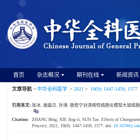
首页
杂志概况
期刊在线
新闻资讯
文章导航
>
中华全科医学
>
2021
>
19(9): 1447-1450, 1577
引用本文:
张冰, 谢晶日, 孙涛. 肠愈宁对溃疡性结肠炎模型大鼠结肠组织claudin
Citation:
ZHANG Bing, XIE Jing-ri, SUN Tao. Effects of
Changyuni
Practice
, 2021, 19(9): 1447-1450, 1577.
doi:
10.16766/j.cn