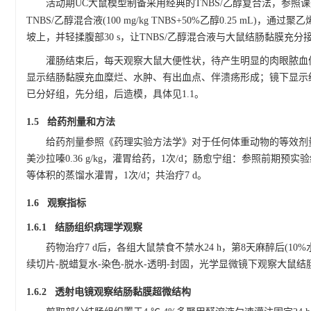
活动期UC大鼠模型制备采用经典的TNBS/乙醇复合法，参照
TNBS/乙醇混合液(100 mg/kg TNBS+50%乙醇0.25 m
坡上，并轻揉腹部30 s，让TNBS/乙醇混合液与大鼠结肠黏膜
灌肠结束后，每天观察大鼠大便性状，待产生明显的肉眼脓血
显示结肠黏膜充血糜烂、水肿、有出血点、伴溃疡形成；镜下显示
已分好组，先分组，后造模，具体见1.1。
1.5 给药剂量和方法
给药剂量参照《药理实验方法学》对于任何体重动物的等效剂
美沙拉嗪0.36 g/kg，灌胃给药，1次/d；肠愈宁组：参照前期预
等体积的蒸馏水灌胃，1次/d；共治疗7 d。
1.6 观察指标
1.6.1 结肠组织病理学观察
药物治疗7 d后，各组大鼠禁食不禁水24 h，第8天麻醉后(10%
续切片-脱蜡复水-染色-脱水-透明-封固，光学显微镜下观察大鼠
1.6.2 透射电镜观察结肠黏膜超微结构