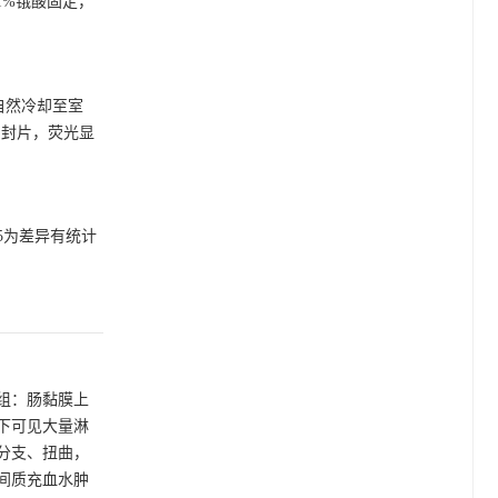
1%锇酸固定，
，自然冷却至室
PBS封片，荧光显
.05为差异有统计
组：肠黏膜上
下可见大量淋
分支、扭曲，
间质充血水肿