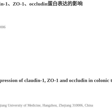
1、ZO-1、occludin蛋白表达的影响
06
ression of claudin-1, ZO-1 and occludin in colonic t
jiang University of Medicine, Hangzhou, Zhejiang 310006, China