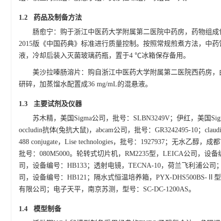
1.2 药品及制备方法
肠愈宁：购于浙江中医药大学附属第二医院中药房，药物组成包括白头翁
2015版《中国药典》标准进行质量控制。按照常规煎煮方法，中药饮片
液，冷却后装入灭菌玻璃药瓶，置于4 ℃冰箱保存备用。
美沙拉嗪肠溶片：购自浙江中医药大学附属第二医院西药房，由葵花
研碎，加蒸馏水配置成36 mg/mL的混悬液。
1.3 主要试剂及仪器
苏木精，美国Sigma公司，批号：SLBN3249V；伊红，美国Sig
occludin抗体(兔抗大鼠)，abcam公司，批号：GR3242495-10；c
488 conjugate，Lise technologies，批号：1927937；无
批号：080M5000。轮转式切片机，RM2235型，LEICA公司，设备
司，设备编号：HB133；透射电镜，TECNA-10，荷兰飞利浦公司
司，设备编号：HB121；隔水式恒温培养箱，PYX-DHS500BS
有限公司；电子天平，南京苏测，型号：SC-DC-1200AS。
1.4 模型制备