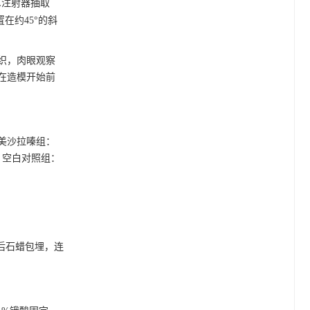
L注射器抽取
置在约45°的斜
织，肉眼观察
在造模开始前
美沙拉嗪组：
组、空白对照组：
 h后石蜡包埋，连