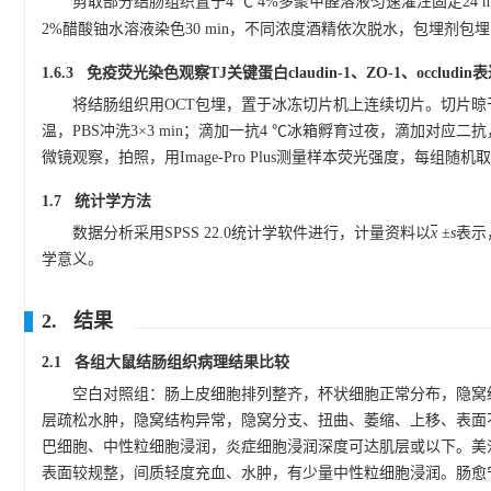
剪取部分结肠组织置于4 ℃ 4%多聚甲醛溶液匀速灌注固定24 h
2%醋酸铀水溶液染色30 min，不同浓度酒精依次脱水，包埋剂包埋
1.6.3 免疫荧光染色观察TJ关键蛋白claudin-1、ZO-1、occlud
将结肠组织用OCT包埋，置于冰冻切片机上连续切片。切片晾干15 m
温，PBS冲洗3×3 min；滴加一抗4 ℃冰箱孵育过夜，滴加对应二抗，37
微镜观察，拍照，用Image-Pro Plus测量样本荧光强度，每组随机
1.7 统计学方法
数据分析采用SPSS 22.0统计学软件进行，计量资料以
x
±
s
表示
学意义。
2. 结果
2.1 各组大鼠结肠组织病理结果比较
空白对照组：肠上皮细胞排列整齐，杯状细胞正常分布，隐窝
层疏松水肿，隐窝结构异常，隐窝分支、扭曲、萎缩、上移、表面
巴细胞、中性粒细胞浸润，炎症细胞浸润深度可达肌层或以下。美
表面较规整，间质轻度充血、水肿，有少量中性粒细胞浸润。肠愈