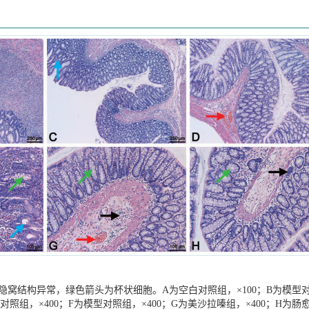
窝结构异常，绿色箭头为杯状细胞。A为空白对照组，×100；B为模型
白对照组，×400；F为模型对照组，×400；G为美沙拉嗪组，×400；H为肠