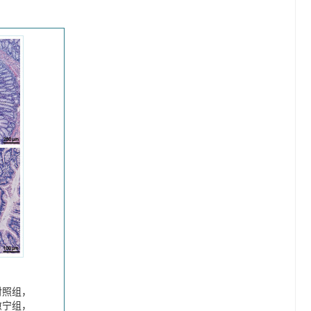
对照组，
愈宁组，