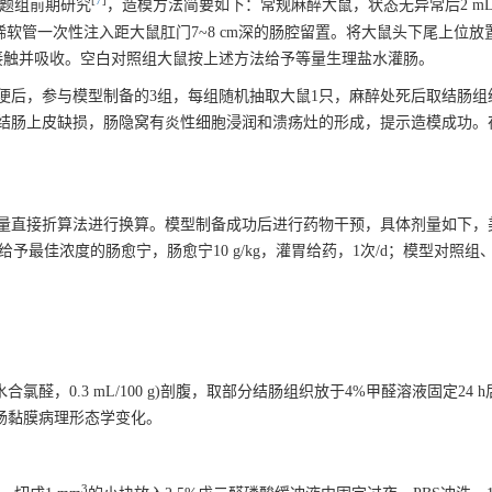
[
7
]
课题组前期研究
，造模方法简要如下：常规麻醉大鼠，状态无异常后2 m
L)，通过聚乙烯软管一次性注入距大鼠肛门7~8 cm深的肠腔留置。将大鼠头下尾上位放
充分接触并吸收。空白对照组大鼠按上述方法给予等量生理盐水灌肠。
便后，参与模型制备的3组，每组随机抽取大鼠1只，麻醉处死后取结肠组
结肠上皮缺损，肠隐窝有炎性细胞浸润和溃疡灶的形成，提示造模成功。
量直接折算法进行换算。模型制备成功后进行药物干预，具体剂量如下，
实验给予最佳浓度的肠愈宁，肠愈宁10 g/kg，灌胃给药，1次/d；模型对照
水合氯醛，0.3 mL/100 g)剖腹，取部分结肠组织放于4%甲醛溶液固定24
结肠黏膜病理形态学变化。
3