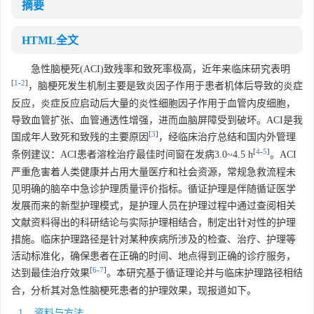
摘要
HTML全文
急性脑梗死(ACI)致残率和致死率极高，近年来临床研究表明
[
1
-
2
]
，脑梗死发生机制主要是致炎因子作用于患者机体后导致的炎症
反应，炎症反应启动后大量的炎性细胞因子作用于血管内皮细胞，
导致血管扩张、血管通透性增强，进而血脑屏障受到破坏。ACI是我
[
3
]
国成年人致死和致残的主要原因
，经临床治疗总结和国内外管理
[
4
-
5
]
条例建议：ACI患者溶栓治疗最佳时间窗在发病3.0~4.5 h
。ACI
严重危害着人类健康并占用大量医疗和社会资源，常规急救流程未
见明确的脑卒中急诊护理质量评价指标。循证护理是伴随循证医学
发展而来的新型护理模式，是护理人员在护理过程中通过查阅相关
文献资料得出的科研结论与实际护理相结合，制定出针对性的护理
措施。临床护理路径是针对某种疾病所涉及的检查、治疗、护理等
活动标准化，确保患者在正确的时间、地点得到正确的诊疗服务，
[
6
-
7
]
达到最佳治疗效果
。本研究基于循证理论并与临床护理路径相结
合，分析其对急性脑梗死患者的护理效果，现报道如下。
1. 资料与方法