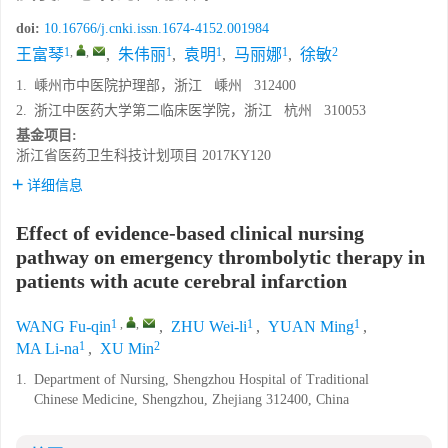
doi:
10.16766/j.cnki.issn.1674-4152.001984
1
,
,
1
1
1
2
王富琴
,
朱伟丽
,
袁明
,
马丽娜
,
徐敏
1.
嵊州市中医院护理部，浙江 嵊州 312400
2.
浙江中医药大学第二临床医学院，浙江 杭州 310053
基金项目:
浙江省医药卫生科技计划项目
2017KY120
详细信息
Effect of evidence-based clinical nursing
pathway on emergency thrombolytic therapy in
patients with acute cerebral infarction
1
,
,
1
1
WANG Fu-qin
,
ZHU Wei-li
,
YUAN Ming
,
1
2
MA Li-na
,
XU Min
1.
Department of Nursing, Shengzhou Hospital of Traditional
Chinese Medicine, Shengzhou, Zhejiang 312400, China